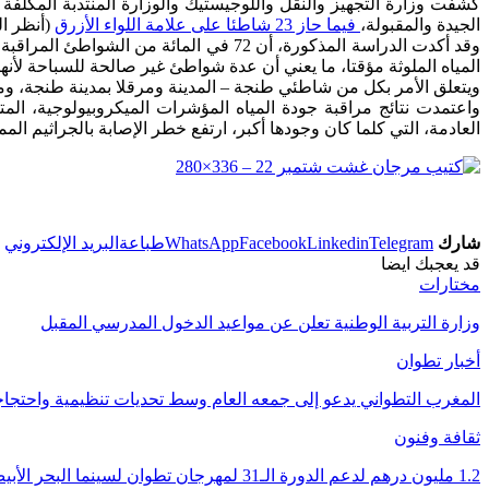
كشفت وزارة التجهيز والنقل واللوجيستيك والوزارة المنتدبة المكلفة 
الجيدة والمقبولة،
فيما حاز 23 شاطئا على علامة اللواء الأزرق
(أنظر ال
المياه الملوثة مؤقتا، ما يعني أن عدة شواطئ غير صالحة للسباحة لأنها ل
ويتعلق الأمر بكل من شاطئي طنجة – المدينة ومرقلا بمدينة طنجة، وم
واعتمدت نتائج مراقبة جودة المياه المؤشرات الميكروبيولوجية، الم
العادمة، التي كلما كان وجودها أكبر، ارتفع خطر الإصابة بالجراثيم الم
شارك
Telegram
Linkedin
Facebook
WhatsApp
طباعة
البريد الإلكتروني
قد يعجبك ايضا
مختارات
وزارة التربية الوطنية تعلن عن مواعيد الدخول المدرسي المقبل
أخبار تطوان
المغرب التطواني يدعو إلى جمعه العام وسط تحديات تنظيمية واحتج
ثقافة وفنون
1.2 مليون درهم لدعم الدورة الـ31 لمهرجان تطوان لسينما البحر الأبيض المتوسط