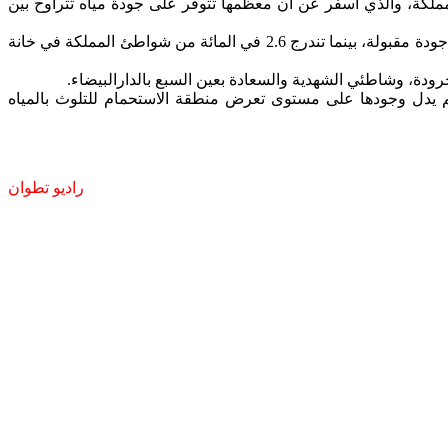
المملكة، والذي أسفر عن أن معظمها تتوفر على جودة مياه تتراوح بين
وقد أكدت الدراسة المذكورة، أن 72 في المائة من الشواطئ المراقبة تتوفر على مياه من النوع الجيد، فيما 25,32 في المائة منها مياهها ذات جودة مقبولة، بينما تندرج 2.6 في المائة من شواطئ المملكة في خانة
ودة، وشاطئي الشهدية والسعادة بعين السبع بالدارالبيضاء.
اثيم يدل وجودها على مستوى تعرض منطقة الاستحمام للتلوث بالمياه
راديو تطوان