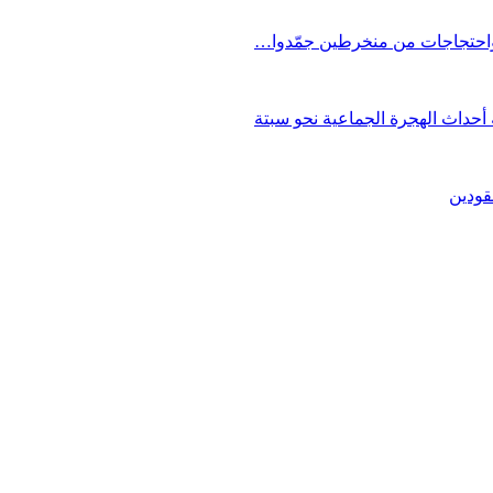
 واحتجاجات من منخرطين جمّدوا…
حداث الهجرة الجماعية نحو سبتة
قودين