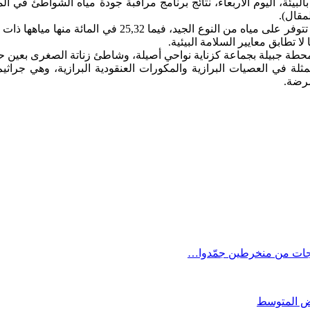
بالبيئة، اليوم الأربعاء، نتائج برنامج مراقبة جودة مياه الشواطئ في 
مقال).
ا تطابق معايير السلامة البيئية.
حطة جبيلة بجماعة كزناية نواحي أصيلة، وشاطئ زناتة الصغرى بعين حر
تمثلة في العصيات البرازية والمكورات العنقودية البرازية، وهي جر
مرضة.
اجات من منخرطين جمّدوا…