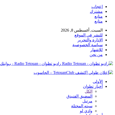
إعجاب
مشترك
متابع
متابع
السبت, أغسطس 8, 2026
للنشر في الموقع
الإدارة والتحرير
سياسة الخصوصية
للإشهار
من نحن
راديو تطوان - Radio Tetouan - بـوابتك نـحو الخبر
الأولى
أخبار تطوان
الكل
المضيق الفنيدق
مرتيل
سبته المحتلة
وادي لو