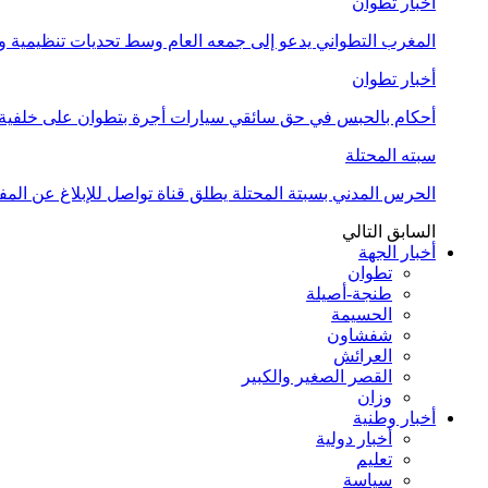
أخبار تطوان
المغرب التطواني يدعو إلى جمعه العام وسط تحديات تنظيمية
أخبار تطوان
أحكام بالحبس في حق سائقي سيارات أجرة بتطوان على خلفية أ
سبته المحتلة
الحرس المدني بسبتة المحتلة يطلق قناة تواصل للإبلاغ عن المف
السابق
التالي
أخبار الجهة
تطوان
طنجة-أصيلة
الحسيمة
شفشاون
العرائش
القصر الصغير والكبير
وزان
أخبار وطنية
أخبار دولية
تعليم
سياسة