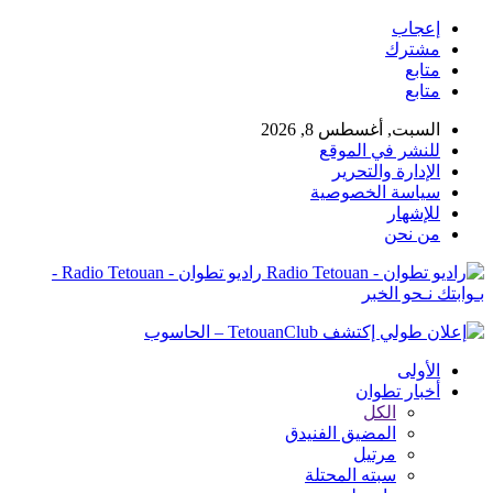
إعجاب
مشترك
متابع
متابع
السبت, أغسطس 8, 2026
للنشر في الموقع
الإدارة والتحرير
سياسة الخصوصية
للإشهار
من نحن
راديو تطوان - Radio Tetouan -
بـوابتك نـحو الخبر
الأولى
أخبار تطوان
الكل
المضيق الفنيدق
مرتيل
سبته المحتلة