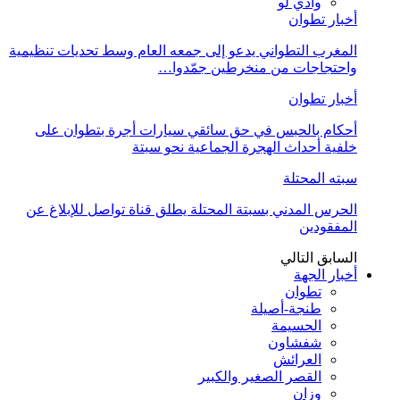
وادي لو
أخبار تطوان
المغرب التطواني يدعو إلى جمعه العام وسط تحديات تنظيمية
واحتجاجات من منخرطين جمّدوا…
أخبار تطوان
أحكام بالحبس في حق سائقي سيارات أجرة بتطوان على
خلفية أحداث الهجرة الجماعية نحو سبتة
سبته المحتلة
الحرس المدني بسبتة المحتلة يطلق قناة تواصل للإبلاغ عن
المفقودين
السابق
التالي
أخبار الجهة
تطوان
طنجة-أصيلة
الحسيمة
شفشاون
العرائش
القصر الصغير والكبير
وزان