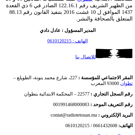
من الظهير الشريف رقم 122.16.1 الصادر في 6 ذي القعدة
1437 الموافق ل 10 غشت 2016 بتنفيذ القانون رقم 88.13
المتعلق بالصحافة والنشر.
المدير المسؤول : عادل دادي
الهاتف : 0610120215
للاتصال بنا
المقر الاجتماعي للمؤسسة :
227، شارع محمد بنونة، الطويلع –
تطوان
93000 المغرب
رقم السجل التجاري :
22577 – المحكمة الابتدائية بتطوان
رقم التعريف الموحد :
001991468000083
البريد الإلكتروني :
contat@radiotetouan.ma
الهاتف:
0661432608 / 0610120215