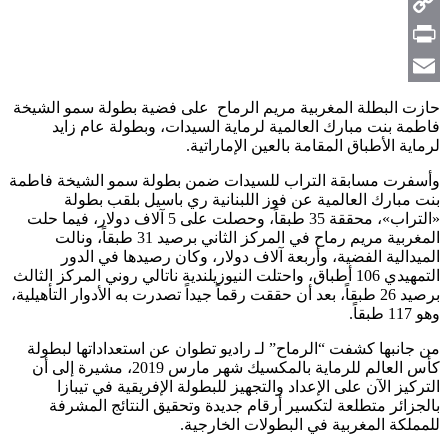
Telegram
Copy
Link
Print
Email
حازت البطلة المغربية مريم الرماح على فضية بطولة سمو الشيخة
فاطمة بنت مبارك العالمية لرماية السيدات، وبطولة عام زايد
لرماية الأطباق المقامة بالعين الإماراتية.
وأسفرت مسابقة التراب للسيدات ضمن بطولة سمو الشيخة فاطمة
بنت مبارك العالمية عن فوز اللبنانية ري باسيل بلقب بطولة
«التراب»، محققة 35 طبقاً، وحصلت على 5 آلاف دولار، فيما حلت
المغربية مريم رماح في المركز الثاني برصيد 31 طبقاً، ونالت
الميدالية الفضية، وأربعة آلاف دولار، وكان رصيدها في الدور
التمهيدي 106 أطباق، واحتلت النيوزيلندية ناتالي روني المركز الثالث
برصيد 26 طبقاً، بعد أن حققت رقماً جيداً تصدرت به الأدوار التأهيلية،
وهو 117 طبقاً.
من جانبها كشفت “الرماح” لـ راديو تطوان عن استعداداتها لبطولة
كأس العالم للرماية بالمكسيك شهر مارس 2019، مشيرة إلى أن
التركيز الآن على الإعداد والتجهيز للبطولة الإفريقية في تيبازا
بالجزائر متطلعة لتكسير أرقام جديدة وتحقيق النتائج المشرفة
للمملكة المغربية في البطولات الخارجية.