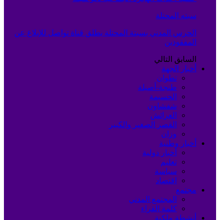
سبته المحتلة
الحرس المدني بسبتة المحتلة يطلق قناة تواصل للإبلاغ عن
المفقودين
السابق
التالي
أخبار الجهة
تطوان
طنجة-أصيلة
الحسيمة
شفشاون
العرائش
القصر الصغير والكبير
وزان
أخبار وطنية
أخبار دولية
تعليم
سياسة
اقتصاد
مجتمع
المجتمع المدني
كلمة القراء
أنشطة ملكية