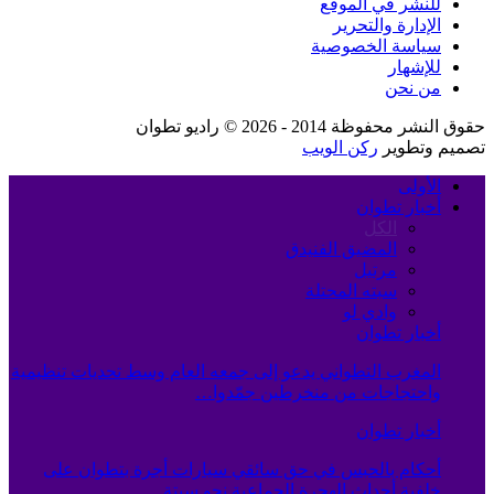
للنشر في الموقع
الإدارة والتحرير
سياسة الخصوصية
للإشهار
من نحن
حقوق النشر محفوظة 2014 - 2026 © راديو تطوان
تصميم وتطوير
ركن الويب
الأولى
أخبار تطوان
الكل
المضيق الفنيدق
مرتيل
سبته المحتلة
وادي لو
أخبار تطوان
المغرب التطواني يدعو إلى جمعه العام وسط تحديات تنظيمية
واحتجاجات من منخرطين جمّدوا…
أخبار تطوان
أحكام بالحبس في حق سائقي سيارات أجرة بتطوان على
خلفية أحداث الهجرة الجماعية نحو سبتة