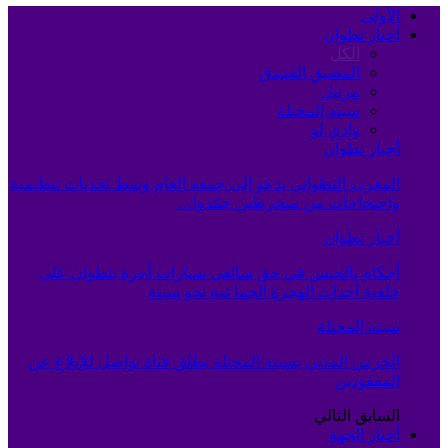
الأولى
أخبار تطوان
الكل
المضيق الفنيدق
مرتيل
سبته المحتلة
وادي لو
أخبار تطوان
المغرب التطواني يدعو إلى جمعه العام وسط تحديات تنظيمية
واحتجاجات من منخرطين جمّدوا…
أخبار تطوان
أحكام بالحبس في حق سائقي سيارات أجرة بتطوان على
خلفية أحداث الهجرة الجماعية نحو سبتة
سبته المحتلة
الحرس المدني بسبتة المحتلة يطلق قناة تواصل للإبلاغ عن
المفقودين
السابق
التالي
أخبار الجهة