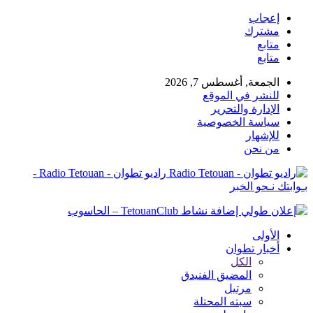
إعجاب
مشترك
متابع
متابع
الجمعة, أغسطس 7, 2026
للنشر في الموقع
الإدارة والتحرير
سياسة الخصوصية
للإشهار
من نحن
راديو تطوان - Radio Tetouan -
بـوابتك نـحو الخبر
الأولى
أخبار تطوان
الكل
المضيق الفنيدق
مرتيل
سبته المحتلة