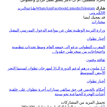
شارك
Telegram
Linkedin
Facebook
WhatsApp
طباعة
البريد
الإلكتروني
قد يعجبك ايضا
مختارات
وزارة التربية الوطنية تعلن عن مواعيد الدخول المدرسي المقبل
أخبار تطوان
المغرب التطواني يدعو إلى جمعه العام وسط تحديات تنظيمية
واحتجاجات من منخرطين جمّدوا…
ثقافة وفنون
1.2 مليون درهم لدعم الدورة الـ31 لمهرجان تطوان لسينما البحر
الأبيض المتوسط
أخبار تطوان
أحكام بالحبس في حق سائقي سيارات أجرة بتطوان على خلفية
أحداث الهجرة الجماعية نحو سبتة
تحميل المزيد من المشاركات