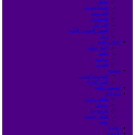
تطوان
طنجة-أصيلة
الحسيمة
شفشاون
العرائش
القصر الصغير والكبير
وزان
أخبار وطنية
أخبار دولية
تعليم
سياسة
اقتصاد
مجتمع
المجتمع المدني
كلمة القراء
أنشطة ملكية
منوعات
ثقافة وفنون
صحتك
تكنولوجيا
ثقافة جنسية
نوافذ
رياضة
الأخيرة