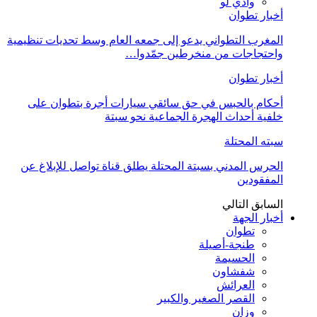
وادي لو
أخبار تطوان
المغرب التطواني يدعو إلى جمعه العام وسط تحديات تنظيمية
واحتجاجات من منخرطين جمّدوا…
أخبار تطوان
أحكام بالحبس في حق سائقي سيارات أجرة بتطوان على
خلفية أحداث الهجرة الجماعية نحو سبتة
سبته المحتلة
الحرس المدني بسبتة المحتلة يطلق قناة تواصل للإبلاغ عن
المفقودين
السابق
التالي
أخبار الجهة
تطوان
طنجة-أصيلة
الحسيمة
شفشاون
العرائش
القصر الصغير والكبير
وزان