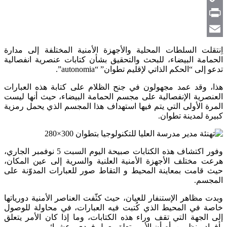
Copy
Link
Print
Email
اِنتقلت السلطات المحلية والأجهزة الأمنية المختلفة إلى مدارة
الحمامة البيضاء، للبحث والتحقيق بشأن كتابات عنصرية انفصالية
تدعو إلى “الحكم الذاتي لإقليم تطوان” “autonomia”.
هذا، وقد عمد مجهولون في جنح الظلام على كتابة هذه العبارات
العنصرية الإنفصالية على مجسم الحمامة البيضاء، حيث أنها ليست
المرة الأولى التي يتم فيها استهداف هذا المجسم الذي يحمل رمزية
كبيرة لمدينة تطوان.
وفور اكتشاف هذه الكتابات صبيحة اليوم السبت 5 نوفمبر الجاري،
هرعت مختلف الأجهزة الأمنية العلنية والسرية إلى عين المكان،
حيث قامت بمعاينة المحيط و التقاط صور للعبارات المدوّنة على
المجسم.
وبدت مظاهر الإستنفار للعيان، حيث كثّفت العناصر الأمنية دورياتها
خاصة في المحيط الذي كُتبت فيه العبارات، في محاولة للوصول
إلى الجهة التي تقف وراء هذه الكتابات، وما إذا كان الأمر يتعلق
بأفراد منظمين، أم أن الأمر يتعلق بعمل فردي وعشوائي.