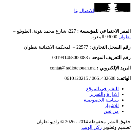
للاتصال بنا
المقر الاجتماعي للمؤسسة :
227، شارع محمد بنونة، الطويلع –
تطوان
93000 المغرب
رقم السجل التجاري :
22577 – المحكمة الابتدائية بتطوان
رقم التعريف الموحد :
001991468000083
البريد الإلكتروني :
contat@radiotetouan.ma
الهاتف:
0661432608 / 0610120215
للنشر في الموقع
الإدارة والتحرير
سياسة الخصوصية
للإشهار
من نحن
حقوق النشر محفوظة 2014 - 2026 © راديو تطوان
تصميم وتطوير
ركن الويب