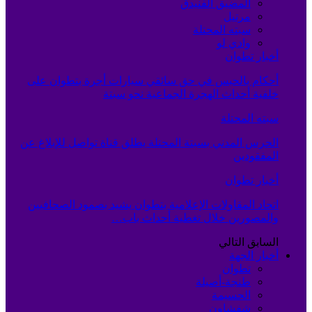
المضيق الفنيدق
مرتيل
سبته المحتلة
وادي لو
أخبار تطوان
أحكام بالحبس في حق سائقي سيارات أجرة بتطوان على
خلفية أحداث الهجرة الجماعية نحو سبتة
سبته المحتلة
الحرس المدني بسبتة المحتلة يطلق قناة تواصل للإبلاغ عن
المفقودين
أخبار تطوان
اتحاد المقاولات الإعلامية بتطوان يشيد بصمود الصحافيين
والمصورين خلال تغطية أحداث باب…
السابق
التالي
أخبار الجهة
تطوان
طنجة-أصيلة
الحسيمة
شفشاون