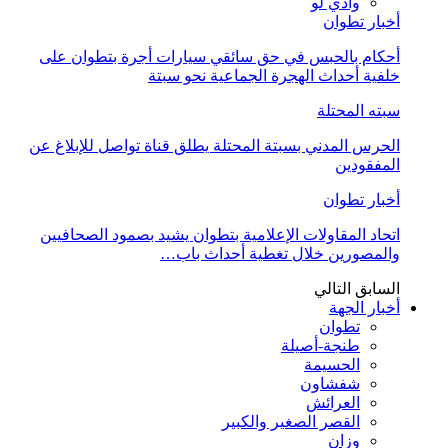
وادي لو
أخبار تطوان
أحكام بالحبس في حق سائقي سيارات أجرة بتطوان على
خلفية أحداث الهجرة الجماعية نحو سبتة
سبته المحتلة
الحرس المدني بسبتة المحتلة يطلق قناة تواصل للإبلاغ عن
المفقودين
أخبار تطوان
اتحاد المقاولات الإعلامية بتطوان يشيد بصمود الصحافيين
والمصورين خلال تغطية أحداث باب…
السابق
التالي
أخبار الجهة
تطوان
طنجة-أصيلة
الحسيمة
شفشاون
العرائش
القصر الصغير والكبير
وزان