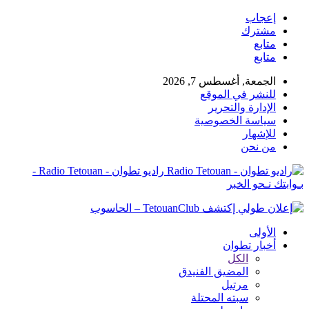
إعجاب
مشترك
متابع
متابع
الجمعة, أغسطس 7, 2026
للنشر في الموقع
الإدارة والتحرير
سياسة الخصوصية
للإشهار
من نحن
راديو تطوان - Radio Tetouan -
بـوابتك نـحو الخبر
الأولى
أخبار تطوان
الكل
المضيق الفنيدق
مرتيل
سبته المحتلة