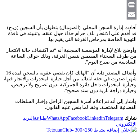
Copy
Link
Print
Email
أفادت إدارة السجن المحلي (الصومال) بتطوان بأن السجين (ن.ح)
قد أقدم على الانتحار بلف حزام حذاء حول عنقه، وتثبيته في نافذة
التهوية الخاصة بمرحاض الغرفة التي يقيم بها.
وأوضح بلاغ لإدارة المؤسسة السجنية أنه “تم اكتشاف حالة الانتحار
من طرف السجناء المقيمين بنفس الغرفة، وذلك حوالي الساعة
السادسة من صباح اليوم”.
وأضاف المصدر ذاته أن “الهالك كان يقضي عقوبة بالسجن لمدة 16
شهرا صدرت في حقه ابتدائيا من أجل حيازة المخدرات والاتجار فيها،
وحيازة المخدرات داخل دائرة الجمركية بدون تصريح ولا ترخيص،
وحيازة دراجة نارية دون سند صحيح”.
وأشار إلى أنه تم إعلام أسرة السجين الراحل وإخبار السلطات
القضائية المختصة، وفقا لما ينص عليه القانون.
شارك
Telegram
Linkedin
Facebook
WhatsApp
طباعة
البريد
الإلكتروني