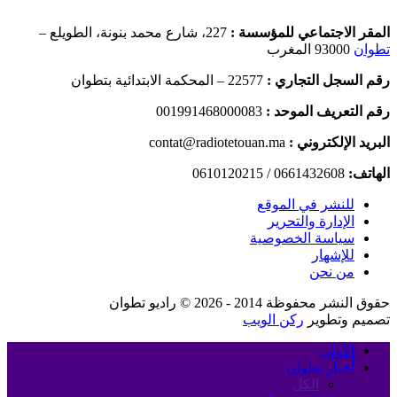
المقر الاجتماعي للمؤسسة :
227، شارع محمد بنونة، الطويلع –
تطوان
93000 المغرب
رقم السجل التجاري :
22577 – المحكمة الابتدائية بتطوان
رقم التعريف الموحد :
001991468000083
البريد الإلكتروني :
contat@radiotetouan.ma
الهاتف:
0661432608 / 0610120215
للنشر في الموقع
الإدارة والتحرير
سياسة الخصوصية
للإشهار
من نحن
حقوق النشر محفوظة 2014 - 2026 © راديو تطوان
تصميم وتطوير
ركن الويب
الأولى
أخبار تطوان
الكل