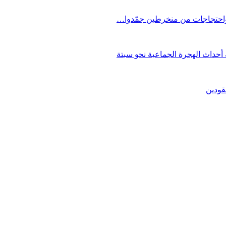
 واحتجاجات من منخرطين جمّدوا…
حداث الهجرة الجماعية نحو سبتة
قودين