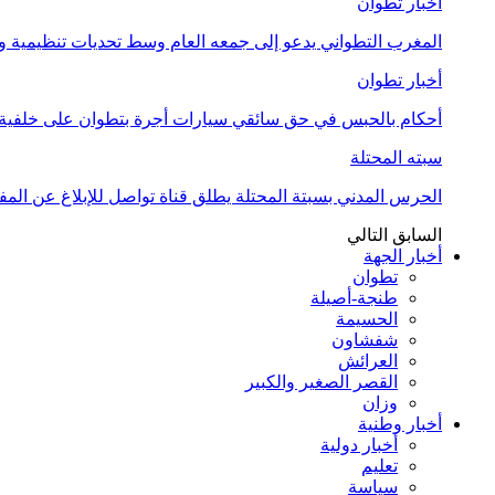
أخبار تطوان
المغرب التطواني يدعو إلى جمعه العام وسط تحديات تنظيمية
أخبار تطوان
أحكام بالحبس في حق سائقي سيارات أجرة بتطوان على خلفية أ
سبته المحتلة
الحرس المدني بسبتة المحتلة يطلق قناة تواصل للإبلاغ عن المف
السابق
التالي
أخبار الجهة
تطوان
طنجة-أصيلة
الحسيمة
شفشاون
العرائش
القصر الصغير والكبير
وزان
أخبار وطنية
أخبار دولية
تعليم
سياسة