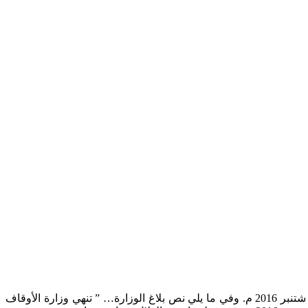
أعلنت وزارة الأوقاف والشؤون الإسلامية أن فاتح شهر ذي الحجة 1437 هـ ، هو يوم غد السبت ، وأن عيد الأضحى المبارك هو يوم الاثنين 12 شتنبر 2016 م. وفي ما يلي نص بلاغ الوزارة… ” تنهي وزارة الأوقاف