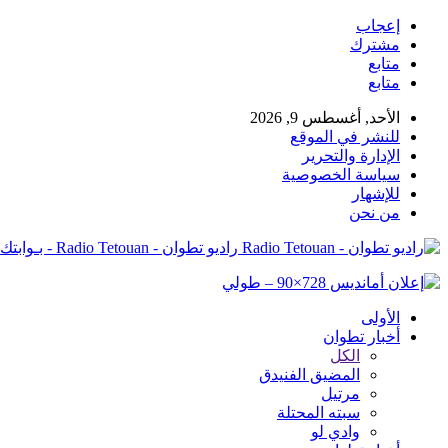
إعجاب
مشترك
متابع
متابع
الأحد, أغسطس 9, 2026
للنشر في الموقع
الإدارة والتحرير
سياسة الخصوصية
للإشهار
من نحن
راديو تطوان - Radio Tetouan - بـوابتك نـحو الخبر
الأولى
أخبار تطوان
الكل
المضيق الفنيدق
مرتيل
سبته المحتلة
وادي لو