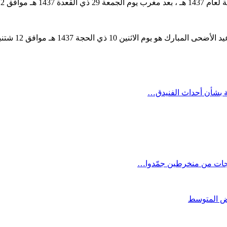
لال ثبوتا شرعيا.
ة بشأن أحداث الفنيدق…
اجات من منخرطين جمّدوا…