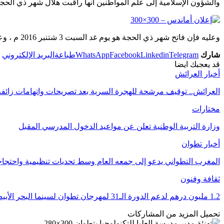
والشؤون الإسلامية إلى علم المواطنين أنها راقبت هلال شهر ذي الحجة لعام 1437 هـ ، بعد مغرب يوم الجمعة 29 ذي القعدة 1437 هـ موافق 2 شتنبر 2016 م ، فثبتت لديها رؤية اله
وعليه فإن فاتح شهر ذي الحجة هو يوم غد السبت 3 شتنبر 2016 م ، وعيد الأضحى المبارك هو يوم الاثنين 10 ذي الحجة 1437 هـ موافق 12 شتنبر 2016 م .
شارك
Telegram
Linkedin
Facebook
WhatsApp
طباعة
البريد الإلكتروني
قد يعجبك ايضا
أخبار العرائش
العرائش.. توقيف مرشحة للهجرة السرية بعد تصريحات واتهامات زائف
مختارات
وزارة التربية الوطنية تعلن عن مواعيد الدخول المدرسي المقبل
أخبار تطوان
المغرب التطواني يدعو إلى جمعه العام وسط تحديات تنظيمية واحتج
ثقافة وفنون
1.2 مليون درهم لدعم الدورة الـ31 لمهرجان تطوان لسينما البحر الأبيض المتوسط
تحميل المزيد من المشاركات