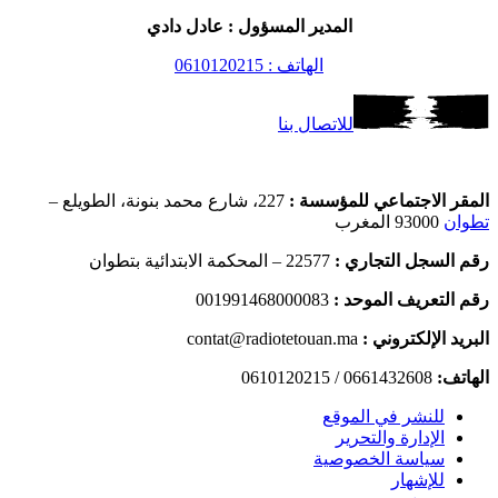
المدير المسؤول : عادل دادي
الهاتف : 0610120215
للاتصال بنا
المقر الاجتماعي للمؤسسة :
227، شارع محمد بنونة، الطويلع –
تطوان
93000 المغرب
رقم السجل التجاري :
22577 – المحكمة الابتدائية بتطوان
رقم التعريف الموحد :
001991468000083
البريد الإلكتروني :
contat@radiotetouan.ma
الهاتف:
0661432608 / 0610120215
للنشر في الموقع
الإدارة والتحرير
سياسة الخصوصية
للإشهار