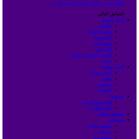
والمصورين خلال تغطية أحداث باب…
السابق
التالي
أخبار الجهة
تطوان
طنجة-أصيلة
الحسيمة
شفشاون
العرائش
القصر الصغير والكبير
وزان
أخبار وطنية
أخبار دولية
تعليم
سياسة
اقتصاد
مجتمع
المجتمع المدني
كلمة القراء
أنشطة ملكية
منوعات
ثقافة وفنون
صحتك
تكنولوجيا