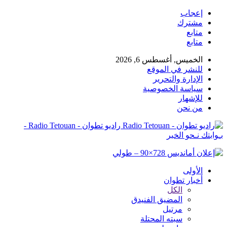
إعجاب
مشترك
متابع
متابع
الخميس, أغسطس 6, 2026
للنشر في الموقع
الإدارة والتحرير
سياسة الخصوصية
للإشهار
من نحن
راديو تطوان - Radio Tetouan -
بـوابتك نـحو الخبر
الأولى
أخبار تطوان
الكل
المضيق الفنيدق
مرتيل
سبته المحتلة