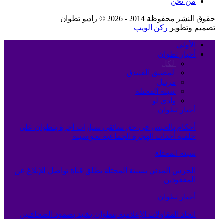
من نحن
حقوق النشر محفوظة 2014 - 2026 © راديو تطوان
تصميم وتطوير
ركن الويب
الأولى
أخبار تطوان
الكل
المضيق الفنيدق
مرتيل
سبته المحتلة
وادي لو
أخبار تطوان
أحكام بالحبس في حق سائقي سيارات أجرة بتطوان على
خلفية أحداث الهجرة الجماعية نحو سبتة
سبته المحتلة
الحرس المدني بسبتة المحتلة يطلق قناة تواصل للإبلاغ عن
المفقودين
أخبار تطوان
اتحاد المقاولات الإعلامية بتطوان يشيد بصمود الصحافيين