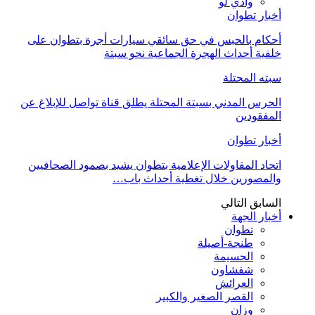
وادي لو
أخبار تطوان
أحكام بالحبس في حق سائقي سيارات أجرة بتطوان على
خلفية أحداث الهجرة الجماعية نحو سبتة
سبته المحتلة
الحرس المدني بسبتة المحتلة يطلق قناة تواصل للإبلاغ عن
المفقودين
أخبار تطوان
اتحاد المقاولات الإعلامية بتطوان يشيد بصمود الصحافيين
والمصورين خلال تغطية أحداث باب…
السابق
التالي
أخبار الجهة
تطوان
طنجة-أصيلة
الحسيمة
شفشاون
العرائش
القصر الصغير والكبير
وزان