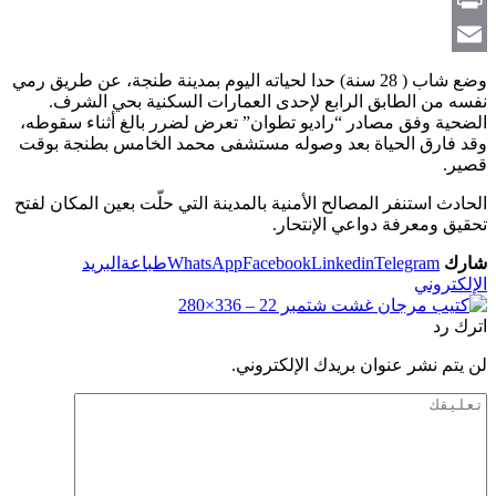
Link
Print
Email
وضع شاب ( 28 سنة) حدا لحياته اليوم بمدينة طنجة، عن طريق رمي
نفسه من الطابق الرابع لإحدى العمارات السكنية بحي الشرف.
الضحية وفق مصادر “راديو تطوان” تعرض لضرر بالغ أثناء سقوطه،
وقد فارق الحياة بعد وصوله مستشفى محمد الخامس بطنجة بوقت
قصير.
الحادث استنفر المصالح الأمنية بالمدينة التي حلّت بعين المكان لفتح
تحقيق ومعرفة دواعي الإنتحار.
شارك
Telegram
Linkedin
Facebook
WhatsApp
طباعة
البريد
الإلكتروني
اترك رد
لن يتم نشر عنوان بريدك الإلكتروني.