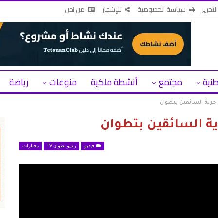
لتحرير
سياسة الخصوصية
للإشهار
من نحن
طنية
مجتمع
أنشطة ملكية
منوعات
رياضة
حرية السائقين بتطوان
ة السائقين بتطوان
فيديو
راديو تطوان TV
مختارات