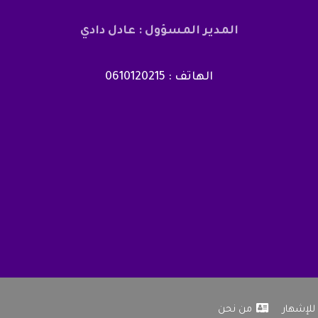
المدير المسؤول : عادل دادي
الهاتف : 0610120215
للإشهار
من نحن