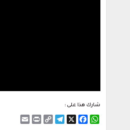
شارك هذا على :
Email
Print
Telegram
Copy
Facebook
WhatsApp
X
Link