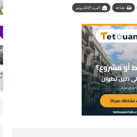
المحتلة
طباعة
البريد الإلكتروني
يوليو 30, 2026
إحباط تهريب 350 كيلوغرامًا من الشيرا محشوة
داخل قوالب…
أغسطس 5, 2026
ولاية أمن طنجة تنجح في توقيف فرنسي
مبحوث عنه دوليًا بتهمة…
أغسطس 4, 2026
المغرب التطواني يدعو إلى جمعه العام وسط
تحديات تنظيمية…
أغسطس 7, 2026
1.2 مليون درهم لدعم الدورة الـ31 لمهرجان
تطوان لسينما البحر…