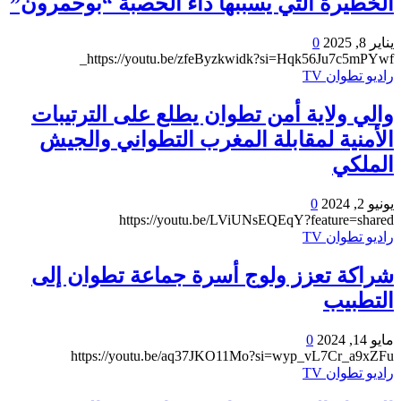
الخطيرة التي يسببها داء الحصبة “بوحمرون”
يناير 8, 2025
0
https://youtu.be/zfeByzkwidk?si=Hqk56Ju7c5mPYwf_
راديو تطوان TV
والي ولاية أمن تطوان يطلع على الترتيبات
الأمنية لمقابلة المغرب التطواني والجيش
الملكي
يونيو 2, 2024
0
https://youtu.be/LViUNsEQEqY?feature=shared
راديو تطوان TV
شراكة تعزز ولوج أسرة جماعة تطوان إلى
التطبيب
مايو 14, 2024
0
https://youtu.be/aq37JKO11Mo?si=wyp_vL7Cr_a9xZFu
راديو تطوان TV