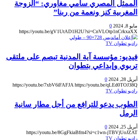
الممثل المصري سامي مغاوري: “الزوجة
المغربية كنز ونعمة من ربنا”
مايو 8, 2024
0
https://youtu.be/gV1UtAD1H2U?si=CnVLOtp1nCrkxaXX
راديو تطوان TV
فيديو: مؤسسة آية المدنية تبصم على ملتقى
تربوي وإبداعي بتطوان
أبريل 28, 2024
0
https://youtu.be/7xbV6iFAFJA
https://youtu.be/qLEd0TOJ38Q
راديو تطوان TV
الطوب يدعو للترافع من أجل مطار سانية
الرمل
أبريل 25, 2024
0
https://youtu.be/8GgFkiaBfm4?si=c1wn-jTBVjUoJZAT
راديو تطوان TV