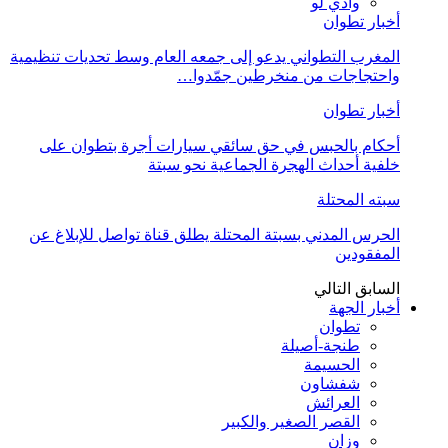
وادي لو
أخبار تطوان
المغرب التطواني يدعو إلى جمعه العام وسط تحديات تنظيمية
واحتجاجات من منخرطين جمّدوا…
أخبار تطوان
أحكام بالحبس في حق سائقي سيارات أجرة بتطوان على
خلفية أحداث الهجرة الجماعية نحو سبتة
سبته المحتلة
الحرس المدني بسبتة المحتلة يطلق قناة تواصل للإبلاغ عن
المفقودين
السابق
التالي
أخبار الجهة
تطوان
طنجة-أصيلة
الحسيمة
شفشاون
العرائش
القصر الصغير والكبير
وزان