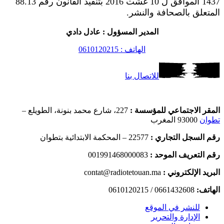
1437 الموافق ل 10 غشت 2016 بتنفيذ القانون رقم 88.13
المتعلق بالصحافة والنشر.
المدير المسؤول : عادل دادي
الهاتف : 0610120215
للاتصال بنا
المقر الاجتماعي للمؤسسة :
227، شارع محمد بنونة، الطويلع –
تطوان
93000 المغرب
رقم السجل التجاري :
22577 – المحكمة الابتدائية بتطوان
رقم التعريف الموحد :
001991468000083
البريد الإلكتروني :
contat@radiotetouan.ma
الهاتف:
0661432608 / 0610120215
للنشر في الموقع
الإدارة والتحرير