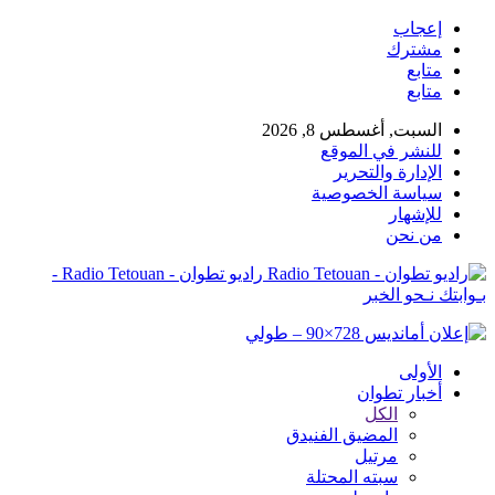
إعجاب
مشترك
متابع
متابع
السبت, أغسطس 8, 2026
للنشر في الموقع
الإدارة والتحرير
سياسة الخصوصية
للإشهار
من نحن
راديو تطوان - Radio Tetouan -
بـوابتك نـحو الخبر
الأولى
أخبار تطوان
الكل
المضيق الفنيدق
مرتيل
سبته المحتلة