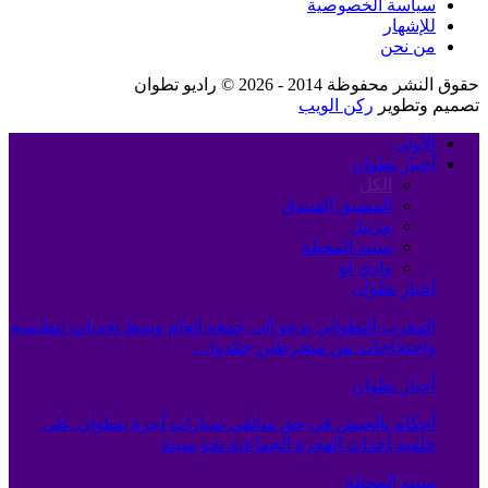
سياسة الخصوصية
للإشهار
من نحن
حقوق النشر محفوظة 2014 - 2026 © راديو تطوان
تصميم وتطوير
ركن الويب
الأولى
أخبار تطوان
الكل
المضيق الفنيدق
مرتيل
سبته المحتلة
وادي لو
أخبار تطوان
المغرب التطواني يدعو إلى جمعه العام وسط تحديات تنظيمية
واحتجاجات من منخرطين جمّدوا…
أخبار تطوان
أحكام بالحبس في حق سائقي سيارات أجرة بتطوان على
خلفية أحداث الهجرة الجماعية نحو سبتة
سبته المحتلة