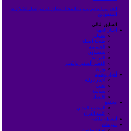
الحرس المدني بسبتة المحتلة يطلق قناة تواصل للإبلاغ عن
المفقودين
السابق
التالي
أخبار الجهة
تطوان
طنجة-أصيلة
الحسيمة
شفشاون
العرائش
القصر الصغير والكبير
وزان
أخبار وطنية
أخبار دولية
تعليم
سياسة
اقتصاد
مجتمع
المجتمع المدني
كلمة القراء
أنشطة ملكية
منوعات
ثقافة وفنون