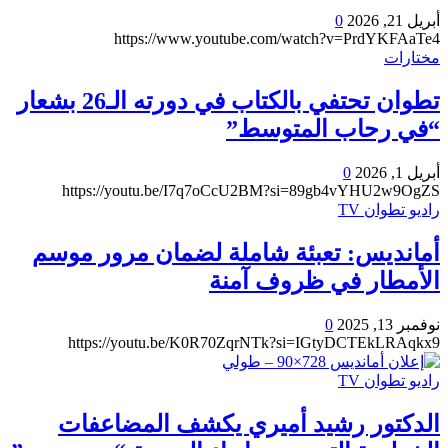
أبريل 21, 2026
0
https://www.youtube.com/watch?v=PrdYKFAaTe4
مختارات
تطوان تحتفي بالكتاب في دورته الـ26 بشعار
“في رحاب المتوسط”
أبريل 1, 2026
0
https://youtu.be/I7q7oCcU2BM?si=89gb4vYHU2w9OgZS
راديو تطوان TV
أمانديس: تعبئة شاملة لضمان مرور موسم
الأمطار في ظروف آمنة
نوفمبر 13, 2025
0
https://youtu.be/K0R70ZqrNTk?si=IGtyDCTEkLRAqkx9
راديو تطوان TV
الدكتور رشيد أميري يكشف المضاعفات