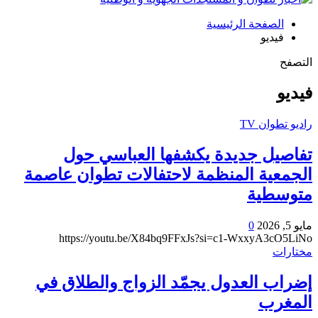
الصفحة الرئيسية
فيديو
التصفح
فيديو
راديو تطوان TV
تفاصيل جديدة يكشفها العباسي حول
الجمعية المنظمة لاحتفالات تطوان عاصمة
متوسطية
مايو 5, 2026
0
https://youtu.be/X84bq9FFxJs?si=c1-WxxyA3cO5LiNo
مختارات
إضراب العدول يجمّد الزواج والطلاق في
المغرب