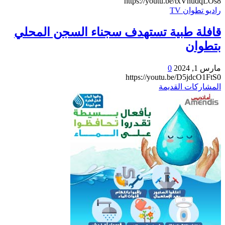
https://youtu.be/txVnudqLOs8
راديو تطوان TV
قافلة طبية تستهدف سجناء السجن المحلي
بتطوان
مارس 1, 2024
0
https://youtu.be/D5jdcO1FtS0
المشاركات القديمة