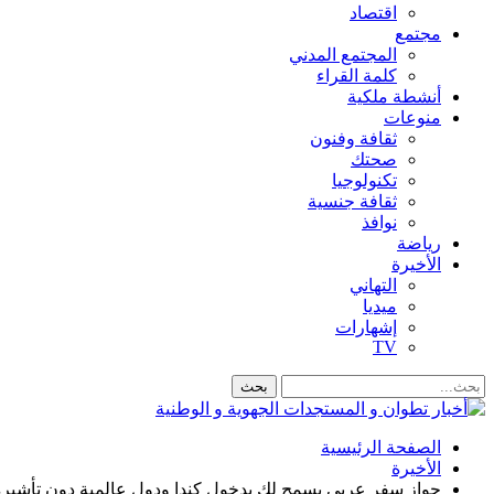
اقتصاد
مجتمع
المجتمع المدني
كلمة القراء
أنشطة ملكية
منوعات
ثقافة وفنون
صحتك
تكنولوجيا
ثقافة جنسية
نوافذ
رياضة
الأخيرة
التهاني
ميديا
إشهارات
TV
الصفحة الرئيسية
الأخيرة
جواز سفر عربي يسمح لك بدخول كندا ودول عالمية دون تأشيرة