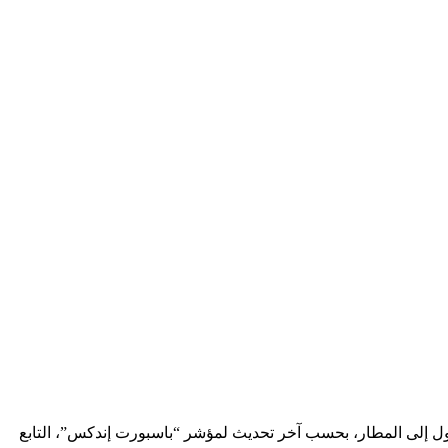
الحصول على التأشيرة لدى الوصول إلى المطار، بحسب آخر تحديث لمؤشر “باسبورت إندكس”، التابع