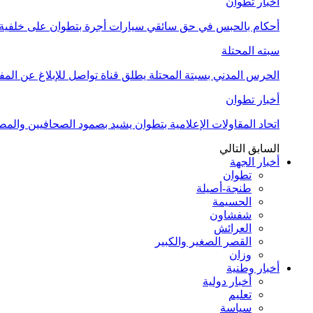
أخبار تطوان
أحكام بالحبس في حق سائقي سيارات أجرة بتطوان على خلفية أ
سبته المحتلة
الحرس المدني بسبتة المحتلة يطلق قناة تواصل للإبلاغ عن المف
أخبار تطوان
اتحاد المقاولات الإعلامية بتطوان يشيد بصمود الصحافيين وال
السابق
التالي
أخبار الجهة
تطوان
طنجة-أصيلة
الحسيمة
شفشاون
العرائش
القصر الصغير والكبير
وزان
أخبار وطنية
أخبار دولية
تعليم
سياسة