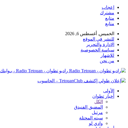
إعجاب
مشترك
متابع
متابع
الخميس, أغسطس 6, 2026
للنشر في الموقع
الإدارة والتحرير
سياسة الخصوصية
للإشهار
من نحن
راديو تطوان - Radio Tetouan - بـوابتك نـحو الخبر
الأولى
أخبار تطوان
الكل
المضيق الفنيدق
مرتيل
سبته المحتلة
وادي لو