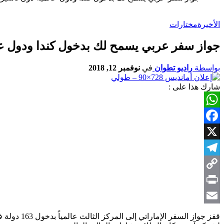
الأخيرة
مختارات
جواز سفر عربي يسمح لك بدخول كندا ودول عا
بواسطة
راديو تطوان
في
نوفمبر 12, 2018
شارك هذا على :
WhatsApp
Facebook
X
Telegram
Copy
Link
Print
Email
قفز جواز 