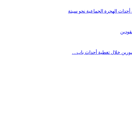
حداث الهجرة الجماعية نحو سبتة
قودين
مصورين خلال تغطية أحداث باب…