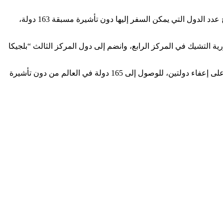
وبحسب موقع “Passport Index”، يسمح جواز السفر الإماراتي لحامله بالسفر إلى 113 دولة دون تأشيرة و50 دولة بتأشيرة عند الوصول، ليصبح عدد الدول التي يمكن السفر إليها دون تأشيرة مسبقة 163 دولة،
ة التشيك في المركز الرابع، وانضم إلى دول المركز الثالث “بلجيكا
وبحسب “باسبورت إندكس”، يفصل جواز السفر الإماراتي عن جوازي ألمانيا وسنغافورة، اللذين يحتلان المركز الأول عالمياً، حصول الإمارات على إعفاء دولتين، للوصول إلى 165 دولة في العالم من دون تأشيرة