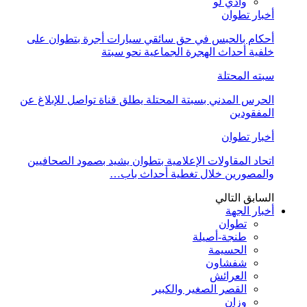
وادي لو
أخبار تطوان
أحكام بالحبس في حق سائقي سيارات أجرة بتطوان على
خلفية أحداث الهجرة الجماعية نحو سبتة
سبته المحتلة
الحرس المدني بسبتة المحتلة يطلق قناة تواصل للإبلاغ عن
المفقودين
أخبار تطوان
اتحاد المقاولات الإعلامية بتطوان يشيد بصمود الصحافيين
والمصورين خلال تغطية أحداث باب…
السابق
التالي
أخبار الجهة
تطوان
طنجة-أصيلة
الحسيمة
شفشاون
العرائش
القصر الصغير والكبير
وزان