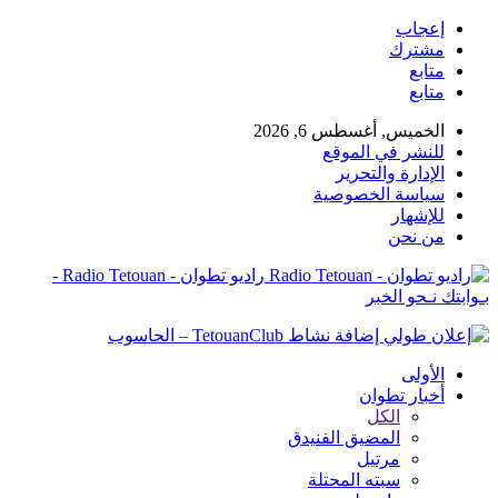
إعجاب
مشترك
متابع
متابع
الخميس, أغسطس 6, 2026
للنشر في الموقع
الإدارة والتحرير
سياسة الخصوصية
للإشهار
من نحن
راديو تطوان - Radio Tetouan -
بـوابتك نـحو الخبر
الأولى
أخبار تطوان
الكل
المضيق الفنيدق
مرتيل
سبته المحتلة