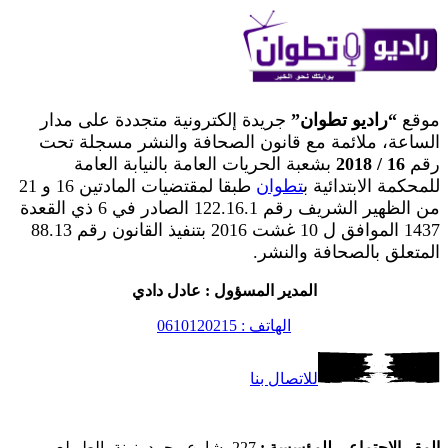
موقع
“راديو تطوان”
جريدة إلكترونية متجددة على مدار
الساعة، ملائمة مع قانون الصحافة والنشر مسجلة تحت
رقم
16 / 2018
بشعبة الحريات العامة بالنيابة العامة
للمحكمة الابتدائية ب
تطوان
طبقا لمقتضيات المادتين 16 و 21
من الظهير الشريف رقم 122.16.1 الصادر في 6 ذي القعدة
1437 الموافق ل 10 غشت 2016 بتنفيذ القانون رقم 88.13
المتعلق بالصحافة والنشر.
المدير المسؤول : عادل دادي
الهاتف : 0610120215
للاتصال بنا
المقر الاجتماعي للمؤسسة :
227، شارع محمد بنونة، الطويلع –