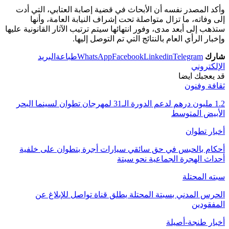
وأكد المصدر نفسه أن الأبحاث في قضية إصابة العتابي، التي أدت
إلى وفاته، ما تزال متواصلة تحت إشراف النيابة العامة، وأنها
ستذهب إلى أبعد مدى، وفور انتهائها سيتم ترتيب الآثار القانونية عليها
وإخبار الرأي العام بالنتائج التي تم التوصل إليها.
شارك
Telegram
Linkedin
Facebook
WhatsApp
طباعة
البريد
الإلكتروني
قد يعجبك ايضا
ثقافة وفنون
1.2 مليون درهم لدعم الدورة الـ31 لمهرجان تطوان لسينما البحر
الأبيض المتوسط
أخبار تطوان
أحكام بالحبس في حق سائقي سيارات أجرة بتطوان على خلفية
أحداث الهجرة الجماعية نحو سبتة
سبته المحتلة
الحرس المدني بسبتة المحتلة يطلق قناة تواصل للإبلاغ عن
المفقودين
أخبار طنجة-أصيلة