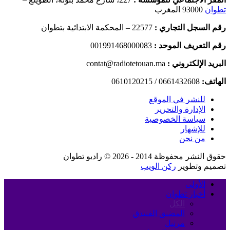
تطوان
93000 المغرب
رقم السجل التجاري :
22577 – المحكمة الابتدائية بتطوان
رقم التعريف الموحد :
001991468000083
البريد الإلكتروني :
contat@radiotetouan.ma
الهاتف:
0661432608 / 0610120215
للنشر في الموقع
الإدارة والتحرير
سياسة الخصوصية
للإشهار
من نحن
حقوق النشر محفوظة 2014 - 2026 © راديو تطوان
تصميم وتطوير
ركن الويب
الأولى
أخبار تطوان
الكل
المضيق الفنيدق
مرتيل