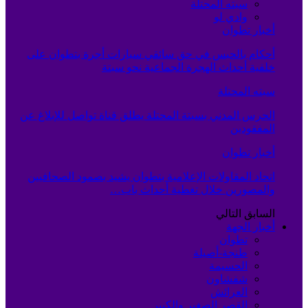
سبته المحتلة
وادي لو
أخبار تطوان
أحكام بالحبس في حق سائقي سيارات أجرة بتطوان على
خلفية أحداث الهجرة الجماعية نحو سبتة
سبته المحتلة
الحرس المدني بسبتة المحتلة يطلق قناة تواصل للإبلاغ عن
المفقودين
أخبار تطوان
اتحاد المقاولات الإعلامية بتطوان يشيد بصمود الصحافيين
والمصورين خلال تغطية أحداث باب…
السابق
التالي
أخبار الجهة
تطوان
طنجة-أصيلة
الحسيمة
شفشاون
العرائش
القصر الصغير والكبير