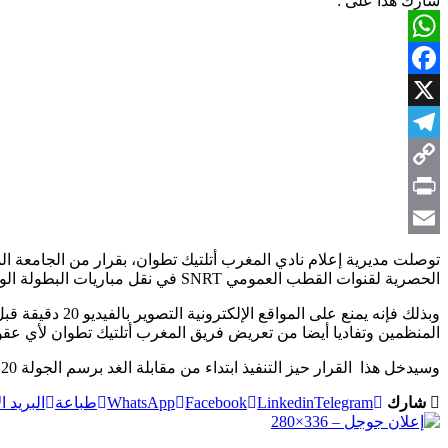
شارك هذا على :
WhatsApp
Facebook
X
Telegram
Copy
Link
Print
Email
توصلت مديرية إعلام نادي المغرب أتلتيك تطوان، بقرار من الجامعة ال
الحصرية لقنوات القطب العمومي SNRT في نقل مباريات البطولة الوطنية الاحترافية اتصالات المغرب.
المنظمين وتفاديا أيضا من تعريض فريق المغرب أتلتيك تطوان لأي عقوب
وسيدخل هذا القرار حيز التنفيذ ابتداء من مقابلة الغد برسم الجولة 20 من البطولة الوطنية الاحترافية اتصالات المغرب بين فريقي المغرب أتلتيك تطوان وأولمبيك آسفي.
شارك
Telegram
Linkedin
Facebook
WhatsApp
طباعة
البريد ا