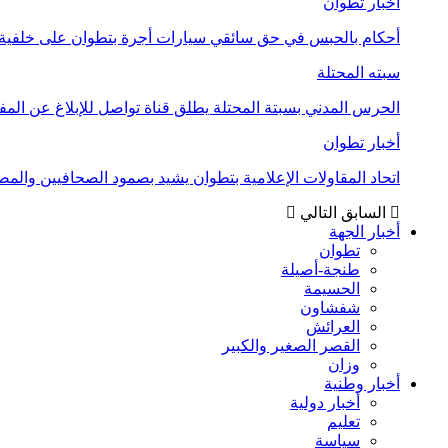
أخبار تطوان
أحكام بالحبس في حق سائقي سيارات أجرة بتطوان على خلفية أ
سبته المحتلة
الحرس المدني بسبتة المحتلة يطلق قناة تواصل للإبلاغ عن المف
أخبار تطوان
اتحاد المقاولات الإعلامية بتطوان يشيد بصمود الصحافيين وال
السابق
التالي
أخبار الجهة
تطوان
طنجة-أصيلة
الحسيمة
شفشاون
العرائش
القصر الصغير والكبير
وزان
أخبار وطنية
أخبار دولية
تعليم
سياسة