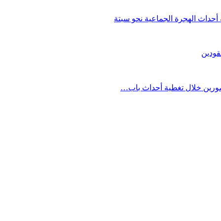
حداث الهجرة الجماعية نحو سبتة
قودين
مصورين خلال تغطية أحداث باب…