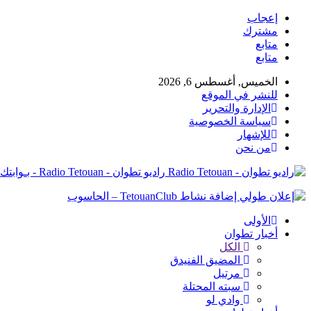
إعجاب
مشترك
متابع
متابع
الخميس, أغسطس 6, 2026
للنشر في الموقع
الإدارة والتحرير
سياسة الخصوصية
للإشهار
من نحن
راديو تطوان - Radio Tetouan - بـوابتك نـحو الخبر
الأولى
أخبار تطوان
الكل
المضيق الفنيدق
مرتيل
سبته المحتلة
وادي لو