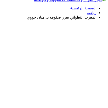
الصفحة الرئيسية
رياضة
المغرب التطواني يعزز صفوفه بـ إميان جووي