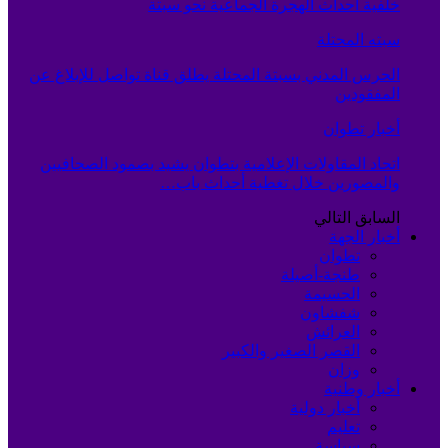
خلفية أحداث الهجرة الجماعية نحو سبتة
سبته المحتلة
الحرس المدني بسبتة المحتلة يطلق قناة تواصل للإبلاغ عن
المفقودين
أخبار تطوان
اتحاد المقاولات الإعلامية بتطوان يشيد بصمود الصحافيين
والمصورين خلال تغطية أحداث باب…
السابق
التالي
أخبار الجهة
تطوان
طنجة-أصيلة
الحسيمة
شفشاون
العرائش
القصر الصغير والكبير
وزان
أخبار وطنية
أخبار دولية
تعليم
سياسة