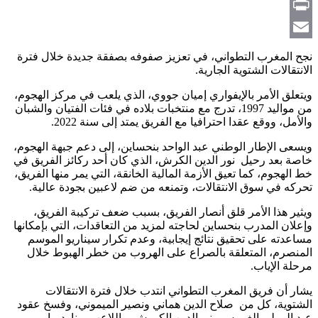
Copy
Link
Print
Email
نجح المغرب التطواني، في تعزيز صفوفه بصفقة جديدة خلال فترة
الانتقالات الشتوية الجارية.
ويتعلق الأمر بالإيفواري إميان جووي، الذي يلعب في مركز الهجوم،
من مواليد 1997، تدرج مع منتخبات بلاده في فئات الفتيان والشبان
والأمل، ووقع عقدا احترافيا مع الفريق يمتد إلى سنة 2022.
ويسعى الإطار الوطني عبد الواحد بنحساين، إلى دعم جبهة الهجوم،
خاصة بعد رحيل نور الدين الكرش، الذي كان أحد ركائز الفريق في
خط الهجوم، كما تعيق الأزمة المالية الخانقة، التي يمر منها الفريق،
تحركه في سوق الانتقالات، وتمنعه من ضم لاعبين بجودة عالية.
ويثير هذا الأمر قلق أنصار الفريق، بسبب ضعف تركيبة الفريق،
وإعلان المدرب بنحساين لحاجته لمزيد من التعاقدات، التي بإمكانها
مساعدته على تحقيق نتائج إيجابية، وعدم تكرار سيناريو الموسم
المنصرم، المتعلقة بالصراع على الهروب من خطر الهبوط خلال
مرحلة الإياب.
يشار أن فريق المغرب التطواني انتدب خلال فترة الانتقالات
الشتوية، كل من
صلاح الدين هماني ونصير الميموني، وفسخ عقود
عبد المولى الغروس ونورالدين الكورش، واللاعب برنارد ماريو