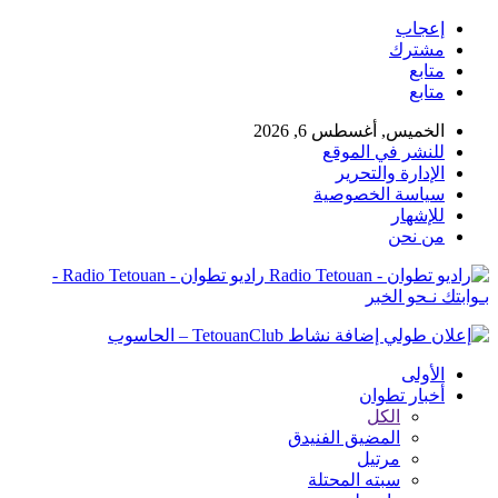
إعجاب
مشترك
متابع
متابع
الخميس, أغسطس 6, 2026
للنشر في الموقع
الإدارة والتحرير
سياسة الخصوصية
للإشهار
من نحن
راديو تطوان - Radio Tetouan -
بـوابتك نـحو الخبر
الأولى
أخبار تطوان
الكل
المضيق الفنيدق
مرتيل
سبته المحتلة