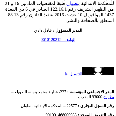
للمحكمة الابتدائية ب
تطوان
طبقا لمقتضيات المادتين 16 و 21
من الظهير الشريف رقم 122.16.1 الصادر في 6 ذي القعدة
1437 الموافق ل 10 غشت 2016 بتنفيذ القانون رقم 88.13
المتعلق بالصحافة والنشر.
المدير المسؤول : عادل دادي
الهاتف : 0610120215
للاتصال بنا
المقر الاجتماعي للمؤسسة :
227، شارع محمد بنونة، الطويلع –
تطوان
93000 المغرب
رقم السجل التجاري :
22577 – المحكمة الابتدائية بتطوان
رقم التعريف الموحد :
001991468000083