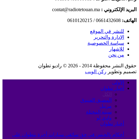
البريد الإلكتروني :
contat@radiotetouan.ma
الهاتف:
0661432608 / 0610120215
للنشر في الموقع
الإدارة والتحرير
سياسة الخصوصية
للإشهار
من نحن
حقوق النشر محفوظة 2014 - 2026 © راديو تطوان
تصميم وتطوير
ركن الويب
الأولى
أخبار تطوان
الكل
المضيق الفنيدق
مرتيل
سبته المحتلة
وادي لو
أخبار تطوان
أحكام بالحبس في حق سائقي سيارات أجرة بتطوان على