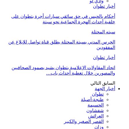
وادي لو
أخبار تطوان
أحكام بالحبس في حق سائقي سيارات أجرة بتطوان على
خلفية أحداث الهجرة الجماعية نحو سبتة
سبته المحتلة
الحرس المدني بسبتة المحتلة يطلق قناة تواصل للإبلاغ عن
المفقودين
أخبار تطوان
اتحاد المقاولات الإعلامية بتطوان يشيد بصمود الصحافيين
والمصورين خلال تغطية أحداث باب…
السابق
التالي
أخبار الجهة
تطوان
طنجة-أصيلة
الحسيمة
شفشاون
العرائش
القصر الصغير والكبير
وزان