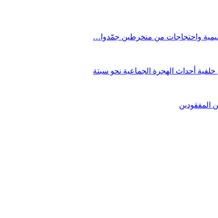
ظيمية واحتجاجات من منخرطين جمّدوا…
فية أحداث الهجرة الجماعية نحو سبتة
ن المفقودين