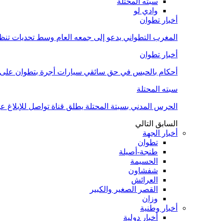
سبته المحتلة
وادي لو
أخبار تطوان
المغرب التطواني يدعو إلى جمعه العام وسط تحديات تن
أخبار تطوان
أحكام بالحبس في حق سائقي سيارات أجرة بتطوان على خل
سبته المحتلة
الحرس المدني بسبتة المحتلة يطلق قناة تواصل للإبلاغ ع
السابق
التالي
أخبار الجهة
تطوان
طنجة-أصيلة
الحسيمة
شفشاون
العرائش
القصر الصغير والكبير
وزان
أخبار وطنية
أخبار دولية