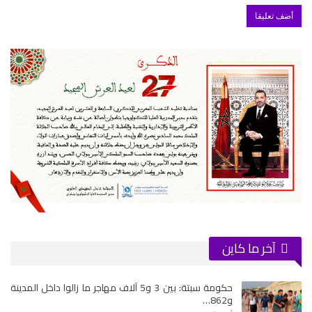
آخر ما كاين
حكومة سبتة: بين 3 و5 آلاف مهاجر ما زالوا داخل المدينة
و862…