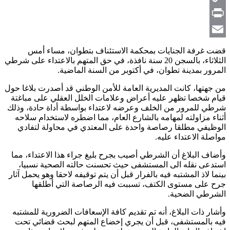
Copy
Link
Print
Email
قضت غرفة الجنايات بمحكمة الاستئناف بتطوان، مساء أمس
الثلاثاء، بالسجن 20 سنة نافذة، في حق المتهم بالاعتداء على شرطي
المرور بمدينة تطوان، في أكتوبر من السنة الماضية.
من جهتها، كانت المديرية العامة للأمن الوطني قد أصدرت بلاغا حول
قيام شخصا تظهر عليه أعراض وعلامات الخلل العقلي على مباغتة
شرطي للمرور من الخلف وعرضه لاعتداء بواسطة أداة حادة، وذلك
أثناء مزاولته لمهامه بالشارع العام، مما اضطره لاستخدام سلاحه
الوظيفي مطلقا رصاصة واحدة على المعتدي في محاولة لتفادي
مواصلة الاعتداء عليه.
وأضاف البلاغ أن الشرطي أصيب بجرح بليغ جراء هذا الاعتداء، مما
استدعى نقله الى المستشفى حيث تحسنت حالته الصحية نسبيا،
بينما لاذ المشتبه فيه بالفرار قبل أن يتم توقيفه لاحقا وهو يحمل آثار
جرح على مستوى الكتف، تسببت فيه الرصاصة التي أطلقها
الشرطي الضحية.
وأشار ذات البلاغ، أنه تم تقديم كافة الإسعافات الضرورية للمشتبه
فيه بالمستشفى، قبل أن يجري إخضاع المتهم لبحث قضائي تحت