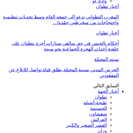
وادي لو
أخبار تطوان
المغرب التطواني يدعو إلى جمعه العام وسط تحديات تنظيمية
واحتجاجات من منخرطين جمّدوا…
أخبار تطوان
أحكام بالحبس في حق سائقي سيارات أجرة بتطوان على
خلفية أحداث الهجرة الجماعية نحو سبتة
سبته المحتلة
الحرس المدني بسبتة المحتلة يطلق قناة تواصل للإبلاغ عن
المفقودين
السابق
التالي
أخبار الجهة
تطوان
طنجة-أصيلة
الحسيمة
شفشاون
العرائش
القصر الصغير والكبير
وزان