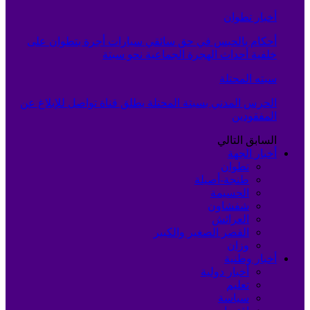
أخبار تطوان
أحكام بالحبس في حق سائقي سيارات أجرة بتطوان على
خلفية أحداث الهجرة الجماعية نحو سبتة
سبته المحتلة
الحرس المدني بسبتة المحتلة يطلق قناة تواصل للإبلاغ عن
المفقودين
السابق
التالي
أخبار الجهة
تطوان
طنجة-أصيلة
الحسيمة
شفشاون
العرائش
القصر الصغير والكبير
وزان
أخبار وطنية
أخبار دولية
تعليم
سياسة