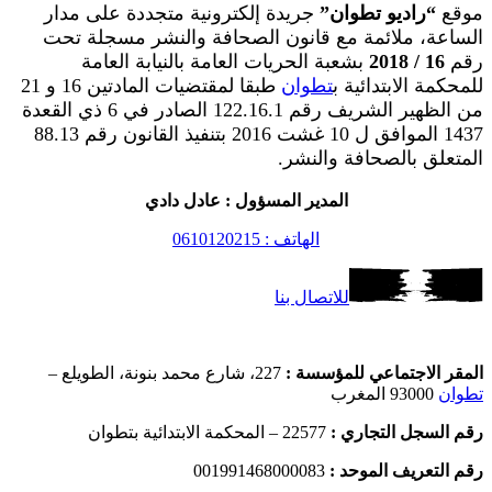
موقع
“راديو تطوان”
جريدة إلكترونية متجددة على مدار
الساعة، ملائمة مع قانون الصحافة والنشر مسجلة تحت
رقم
16 / 2018
بشعبة الحريات العامة بالنيابة العامة
للمحكمة الابتدائية ب
تطوان
طبقا لمقتضيات المادتين 16 و 21
من الظهير الشريف رقم 122.16.1 الصادر في 6 ذي القعدة
1437 الموافق ل 10 غشت 2016 بتنفيذ القانون رقم 88.13
المتعلق بالصحافة والنشر.
المدير المسؤول : عادل دادي
الهاتف : 0610120215
للاتصال بنا
المقر الاجتماعي للمؤسسة :
227، شارع محمد بنونة، الطويلع –
تطوان
93000 المغرب
رقم السجل التجاري :
22577 – المحكمة الابتدائية بتطوان
رقم التعريف الموحد :
001991468000083