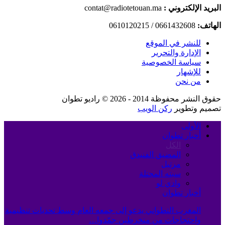
البريد الإلكتروني :
contat@radiotetouan.ma
الهاتف:
0661432608 / 0610120215
للنشر في الموقع
الإدارة والتحرير
سياسة الخصوصية
للإشهار
من نحن
حقوق النشر محفوظة 2014 - 2026 © راديو تطوان
تصميم وتطوير
ركن الويب
الأولى
أخبار تطوان
الكل
المضيق الفنيدق
مرتيل
سبته المحتلة
وادي لو
أخبار تطوان
المغرب التطواني يدعو إلى جمعه العام وسط تحديات تنظيمية
واحتجاجات من منخرطين جمّدوا…