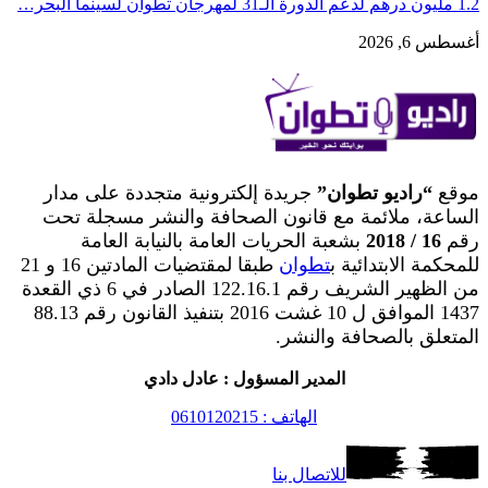
1.2 مليون درهم لدعم الدورة الـ31 لمهرجان تطوان لسينما البحر…
أغسطس 6, 2026
موقع
“راديو تطوان”
جريدة إلكترونية متجددة على مدار
الساعة، ملائمة مع قانون الصحافة والنشر مسجلة تحت
رقم
16 / 2018
بشعبة الحريات العامة بالنيابة العامة
للمحكمة الابتدائية ب
تطوان
طبقا لمقتضيات المادتين 16 و 21
من الظهير الشريف رقم 122.16.1 الصادر في 6 ذي القعدة
1437 الموافق ل 10 غشت 2016 بتنفيذ القانون رقم 88.13
المتعلق بالصحافة والنشر.
المدير المسؤول : عادل دادي
الهاتف : 0610120215
للاتصال بنا