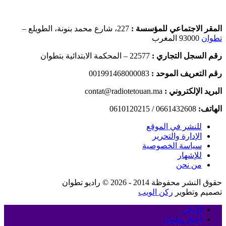
المقر الاجتماعي للمؤسسة :
227، شارع محمد بنونة، الطويلع –
تطوان
93000 المغرب
رقم السجل التجاري :
22577 – المحكمة الابتدائية بتطوان
رقم التعريف الموحد :
001991468000083
البريد الإلكتروني :
contat@radiotetouan.ma
الهاتف:
0661432608 / 0610120215
للنشر في الموقع
الإدارة والتحرير
سياسة الخصوصية
للإشهار
من نحن
حقوق النشر محفوظة 2014 - 2026 © راديو تطوان
تصميم وتطوير
ركن الويب
الأولى
أخبار تطوان