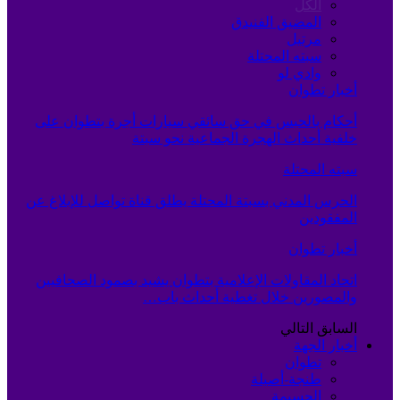
الكل
المضيق الفنيدق
مرتيل
سبته المحتلة
وادي لو
أخبار تطوان
أحكام بالحبس في حق سائقي سيارات أجرة بتطوان على
خلفية أحداث الهجرة الجماعية نحو سبتة
سبته المحتلة
الحرس المدني بسبتة المحتلة يطلق قناة تواصل للإبلاغ عن
المفقودين
أخبار تطوان
اتحاد المقاولات الإعلامية بتطوان يشيد بصمود الصحافيين
والمصورين خلال تغطية أحداث باب…
السابق
التالي
أخبار الجهة
تطوان
طنجة-أصيلة
الحسيمة