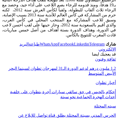
بـ19 هدفاً، ومنذ قدومه للرجاء بصم اللاعب على أداء جيد، وحصد مع
الرجاء ثلاث ألقاب للبطولة، ولقباً لكأس العرش سنة 2012، لكنه
حرم من المشاركة في كأس العالم للأندية سنة 2013 بسبب الإصابة،
وسبق للاعب المشاركة مع المنتخب المحلي في كأس العرب،
والذي أقيم بالسعودية سنة 2012، وحاز حينها على لقب أحسن لاعب
في الدورة، وهداف الدورة بستة أهداف من أصل خمس مباريات،
قادت المغرب للتتويج بالكأس.
شارك
Telegram
Linkedin
Facebook
WhatsApp
طباعة
البريد
الإلكتروني
قد يعجبك ايضا
ثقافة وفنون
1.2 مليون درهم لدعم الدورة الـ31 لمهرجان تطوان لسينما البحر
الأبيض المتوسط
أخبار تطوان
أحكام بالحبس في حق سائقي سيارات أجرة بتطوان على خلفية
أحداث الهجرة الجماعية نحو سبتة
سبته المحتلة
الحرس المدني بسبتة المحتلة يطلق قناة تواصل للإبلاغ عن