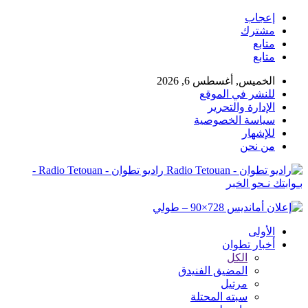
إعجاب
مشترك
متابع
متابع
الخميس, أغسطس 6, 2026
للنشر في الموقع
الإدارة والتحرير
سياسة الخصوصية
للإشهار
من نحن
راديو تطوان - Radio Tetouan -
بـوابتك نـحو الخبر
الأولى
أخبار تطوان
الكل
المضيق الفنيدق
مرتيل
سبته المحتلة