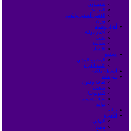
شفشاون
العرائش
القصر الصغير والكبير
وزان
أخبار وطنية
أخبار دولية
تعليم
سياسة
اقتصاد
مجتمع
المجتمع المدني
كلمة القراء
أنشطة ملكية
منوعات
ثقافة وفنون
صحتك
تكنولوجيا
ثقافة جنسية
نوافذ
رياضة
الأخيرة
التهاني
ميديا