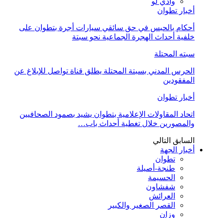
وادي لو
أخبار تطوان
أحكام بالحبس في حق سائقي سيارات أجرة بتطوان على
خلفية أحداث الهجرة الجماعية نحو سبتة
سبته المحتلة
الحرس المدني بسبتة المحتلة يطلق قناة تواصل للإبلاغ عن
المفقودين
أخبار تطوان
اتحاد المقاولات الإعلامية بتطوان يشيد بصمود الصحافيين
والمصورين خلال تغطية أحداث باب…
السابق
التالي
أخبار الجهة
تطوان
طنجة-أصيلة
الحسيمة
شفشاون
العرائش
القصر الصغير والكبير
وزان