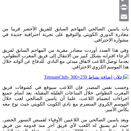
Copy
Link
Print
Email
بات ياسين الصالحي المهاجم السابق للفريق الأخضر قريبا من
مغادرة الدوري الكويتي والتوقيع على تجربة احترافية جديدة في
مشواره الاحترافي.
وفي هذا الصدد أوردت مصادر مقربة من المهاجم السابق لفريق
الرجاء اقترابه بشكل كبير من الانتقال إلى فريق المغرب التطواني،
بعدما توصل اللاعب لاتفاق مبدئي مع النادي للدفاع عن ألوانه خلال
هذا الموسم الكروي الاحترافي.
وحسب نفس المصدر فإن اللاعب سيوقع في كشوفات فريق
المغرب التطواني خلال الساعات القليلة المقبلة، بعد اتمام جميع
اجراءات انضمام اللاعب، علما أن ياسين الصالحي لعب خلال
الموسم الكروي المنصرم مع نادي الكويت الكويتي حيث توج معه
بكأس الأمير.
ويعد ياسين الصالحي من اللاعبين الأوفياء لقميص النسور الخضر،
حيث لم يسبق له اللعب لأي فريق آخر منذ قدومه من فريق
الراسينغ البيضاوي سنة 2008، بعد تتويجه بلقب هداف الدرجة الثانية