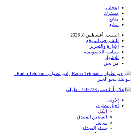
إعجاب
مشترك
متابع
متابع
السبت, أغسطس 8, 2026
للنشر في الموقع
الإدارة والتحرير
سياسة الخصوصية
للإشهار
من نحن
راديو تطوان - Radio Tetouan -
بـوابتك نـحو الخبر
الأولى
أخبار تطوان
الكل
المضيق الفنيدق
مرتيل
سبته المحتلة