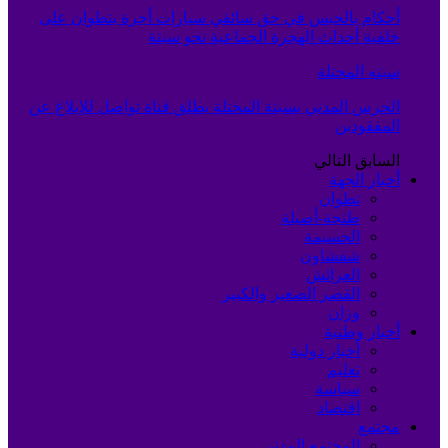
أحكام بالحبس في حق سائقي سيارات أجرة بتطوان على
خلفية أحداث الهجرة الجماعية نحو سبتة
سبته المحتلة
الحرس المدني بسبتة المحتلة يطلق قناة تواصل للإبلاغ عن
المفقودين
السابق
التالي
أخبار الجهة
تطوان
طنجة-أصيلة
الحسيمة
شفشاون
العرائش
القصر الصغير والكبير
وزان
أخبار وطنية
أخبار دولية
تعليم
سياسة
اقتصاد
مجتمع
المجتمع المدني