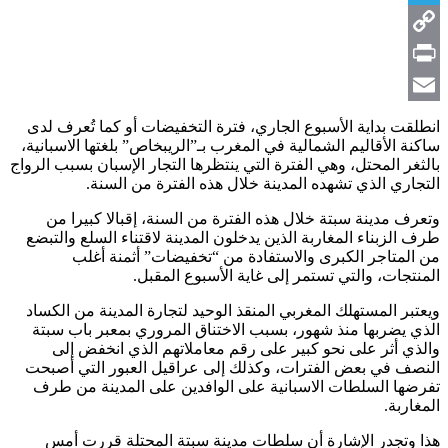
Telegram
Copy
Link
Print
Email
انطلقت بداية الأسبوع الجاري، فترة التخفيضات أو كما تُعرف لدى
ساكنة الأقاليم الشمالية في المغرب بـ”الريبخاص” بلغتها الاسبانية،
بالثغر المحتل، وهي الفترة التي ينتظرها التجار الإسبان بسبب الرواج
التجاري الذي تشهده المدينة خلال هذه الفترة من السنة.
وتعرف مدينة سبتة خلال هذه الفترة من السنة، إقبالا كبيرا من
طرف الزبناء المغاربة الذين يدخلون المدينة لاقتناء السلع والتبضع
من المتاجر الكبرى والاستفادة من “تخفيضات” أثمنة أغلب
المنتجات، والتي تستمر إلى غاية الأسبوع المقبل.
ويعتبر المستهلك المغربي المنقذ الوحيد لتجارة المدينة من الكساد
الذي يضربها منذ شهور، بسبب الاختناق المروري بمعبر باب سبتة
والذي أثر على نحو كبير على رقم معاملاتهم الذي انخفض إلى
النصف في بعض الفترات، وكذلك إلى عراقيل العبور التي أصبحت
تفرضها السلطات الاسبانية على الوافدين على المدينة من طرف
المغاربة.
هذا وتجدر الإشارة أن سلطات مدينة سبتة المحتلة قررت أمس