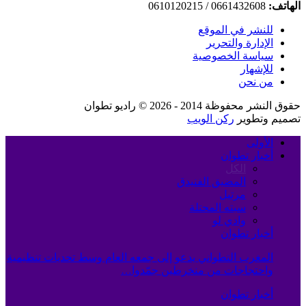
الهاتف:
0661432608 / 0610120215
للنشر في الموقع
الإدارة والتحرير
سياسة الخصوصية
للإشهار
من نحن
حقوق النشر محفوظة 2014 - 2026 © راديو تطوان
تصميم وتطوير
ركن الويب
الأولى
أخبار تطوان
الكل
المضيق الفنيدق
مرتيل
سبته المحتلة
وادي لو
أخبار تطوان
المغرب التطواني يدعو إلى جمعه العام وسط تحديات تنظيمية
واحتجاجات من منخرطين جمّدوا…
أخبار تطوان