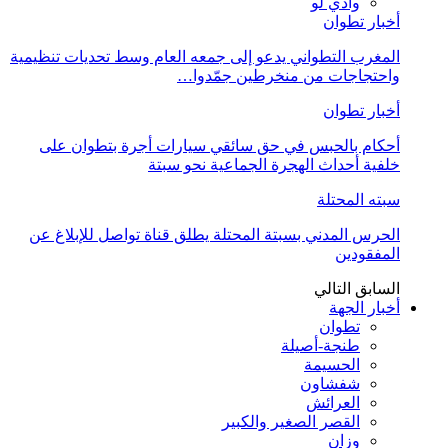
وادي لو
أخبار تطوان
المغرب التطواني يدعو إلى جمعه العام وسط تحديات تنظيمية
واحتجاجات من منخرطين جمّدوا…
أخبار تطوان
أحكام بالحبس في حق سائقي سيارات أجرة بتطوان على
خلفية أحداث الهجرة الجماعية نحو سبتة
سبته المحتلة
الحرس المدني بسبتة المحتلة يطلق قناة تواصل للإبلاغ عن
المفقودين
السابق
التالي
أخبار الجهة
تطوان
طنجة-أصيلة
الحسيمة
شفشاون
العرائش
القصر الصغير والكبير
وزان