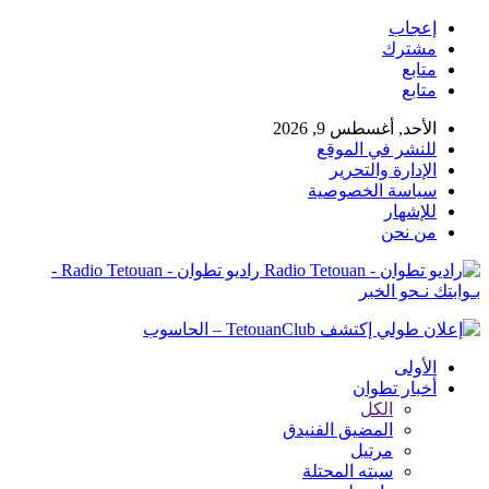
إعجاب
مشترك
متابع
متابع
الأحد, أغسطس 9, 2026
للنشر في الموقع
الإدارة والتحرير
سياسة الخصوصية
للإشهار
من نحن
راديو تطوان - Radio Tetouan -
بـوابتك نـحو الخبر
الأولى
أخبار تطوان
الكل
المضيق الفنيدق
مرتيل
سبته المحتلة