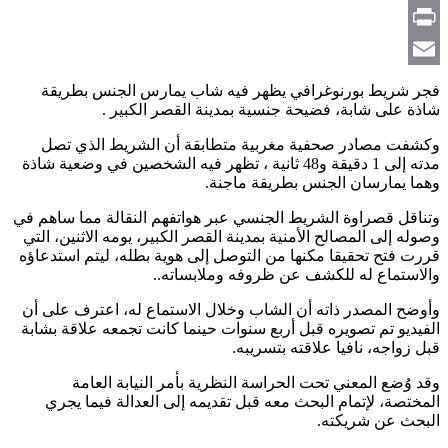
Copy
Link
Print
Email
فجر شريط بورنوغرافي يظهر فيه شاب يمارس الجنس بطريقة
شاذة على شابة، فضيحة جنسية بمدينة القصر الكبير .
وكشفت مصادر صحفية مغربية متطابقة أن الشريط الذي تصل
مدته إلى 1 دقيقة و48 ثانية ، تظهر فيه الشخصين في وضعية شاذة
وهما يمارسان الجنس بطريقة ماجنة.
وتناقل قصراوة الشريط الجنسي عبر هواتفهم النقالة مما ساهم في
وصوله إلى المصالح الأمنية بمدينة القصر الكبير، يومه الاثنين، التي
قررت فتح تحقيقا مكنها من التوصل إلى هوية بطله، ليتم استدعاؤه
والاستماع له للكشف عن ظروفه وملابساته..
وأوضح المصدر ذاته أن الشاب وخلال الاستماع له، اعترف على أن
الفيديو تم تصويره قبل أربع سنوات حينما كانت تجمعه علاقة بشابة
قبل زواجه، نافيا علاقته بتسريبه.
وقد وُضع المعني تحت الحراسة النظرية بأمر النيابة العامة
المختصة، لإتمام البحث معه قبل تقديمه إلى العدالة فيما يجري
البحث عن شريكته.