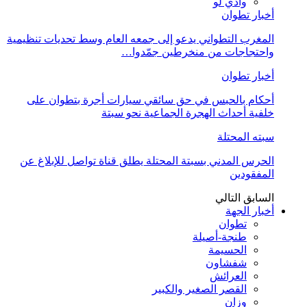
وادي لو
أخبار تطوان
المغرب التطواني يدعو إلى جمعه العام وسط تحديات تنظيمية
واحتجاجات من منخرطين جمّدوا…
أخبار تطوان
أحكام بالحبس في حق سائقي سيارات أجرة بتطوان على
خلفية أحداث الهجرة الجماعية نحو سبتة
سبته المحتلة
الحرس المدني بسبتة المحتلة يطلق قناة تواصل للإبلاغ عن
المفقودين
السابق
التالي
أخبار الجهة
تطوان
طنجة-أصيلة
الحسيمة
شفشاون
العرائش
القصر الصغير والكبير
وزان