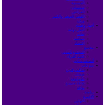
الحسيمة
شفشاون
العرائش
القصر الصغير والكبير
وزان
أخبار وطنية
أخبار دولية
تعليم
سياسة
اقتصاد
مجتمع
المجتمع المدني
كلمة القراء
أنشطة ملكية
منوعات
ثقافة وفنون
صحتك
تكنولوجيا
ثقافة جنسية
نوافذ
رياضة
الأخيرة
التهاني