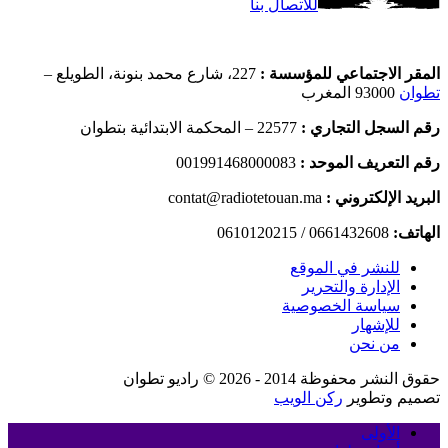
للاتصال بنا
المقر الاجتماعي للمؤسسة :
227، شارع محمد بنونة، الطويلع –
تطوان
93000 المغرب
رقم السجل التجاري :
22577 – المحكمة الابتدائية بتطوان
رقم التعريف الموحد :
001991468000083
البريد الإلكتروني :
contat@radiotetouan.ma
الهاتف:
0661432608 / 0610120215
للنشر في الموقع
الإدارة والتحرير
سياسة الخصوصية
للإشهار
من نحن
حقوق النشر محفوظة 2014 - 2026 © راديو تطوان
تصميم وتطوير
ركن الويب
الأولى