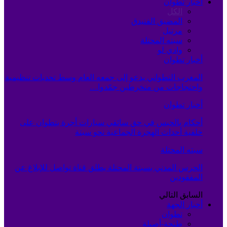
أخبار تطوان
الكل
المضيق الفنيدق
مرتيل
سبته المحتلة
وادي لو
أخبار تطوان
المغرب التطواني يدعو إلى جمعه العام وسط تحديات تنظيمية
واحتجاجات من منخرطين جمّدوا…
أخبار تطوان
أحكام بالحبس في حق سائقي سيارات أجرة بتطوان على
خلفية أحداث الهجرة الجماعية نحو سبتة
سبته المحتلة
الحرس المدني بسبتة المحتلة يطلق قناة تواصل للإبلاغ عن
المفقودين
السابق
التالي
أخبار الجهة
تطوان
طنجة-أصيلة