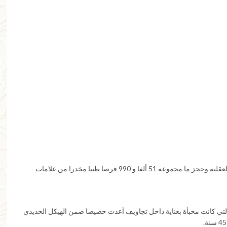
تمكنت عناصر الأمن الوطني والجمارك بميناء طنجة المتوسط، يوم أمس الخميس فاتح ماي الجاري، من إجهاض محاولة للتهريب الدولي للمخدرات والمؤثرات العقلية وحجز ما مجموعه 51 ألفا و 990 قرصا طبيا مخدرا من علامات
لتي كانت مخبأة بعناية داخل تجاويف أعدت خصيصا ضمن الهيكل الحديدي