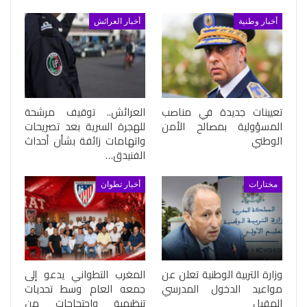
أخبار وطنية
أخبار العرائش
تعيينات جديدة في مناصب
العرائش.. توقيف مرشحة
المسؤولية بمصالح الأمن
للهجرة السرية بعد تصريحات
الوطني
واتهامات زائفة بشأن أحداث
الفنيدق…
مختارات
أخبار تطوان
وزارة التربية الوطنية تعلن عن
المغرب التطواني يدعو إلى
مواعيد الدخول المدرسي
جمعه العام وسط تحديات
المقبل
تنظيمية واحتجاجات من