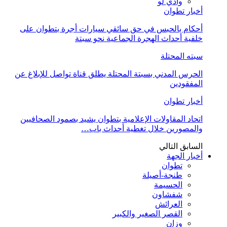
وادي لو
أخبار تطوان
أحكام بالحبس في حق سائقي سيارات أجرة بتطوان على
خلفية أحداث الهجرة الجماعية نحو سبتة
سبته المحتلة
الحرس المدني بسبتة المحتلة يطلق قناة تواصل للإبلاغ عن
المفقودين
أخبار تطوان
اتحاد المقاولات الإعلامية بتطوان يشيد بصمود الصحافيين
والمصورين خلال تغطية أحداث باب…
السابق
التالي
أخبار الجهة
تطوان
طنجة-أصيلة
الحسيمة
شفشاون
العرائش
القصر الصغير والكبير
وزان