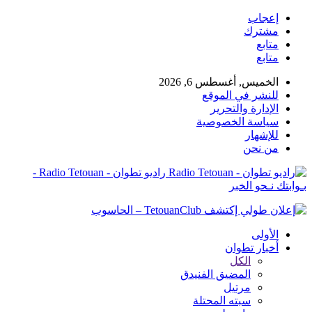
إعجاب
مشترك
متابع
متابع
الخميس, أغسطس 6, 2026
للنشر في الموقع
الإدارة والتحرير
سياسة الخصوصية
للإشهار
من نحن
راديو تطوان - Radio Tetouan -
بـوابتك نـحو الخبر
الأولى
أخبار تطوان
الكل
المضيق الفنيدق
مرتيل
سبته المحتلة