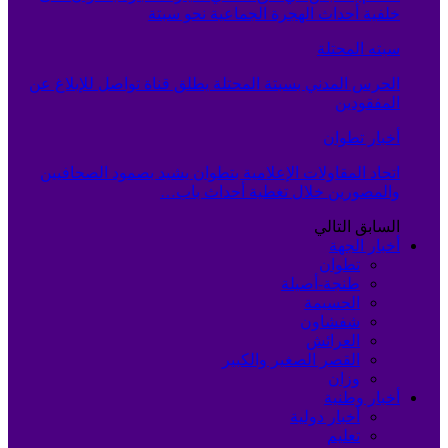
خلفية أحداث الهجرة الجماعية نحو سبتة
سبته المحتلة
الحرس المدني بسبتة المحتلة يطلق قناة تواصل للإبلاغ عن
المفقودين
أخبار تطوان
اتحاد المقاولات الإعلامية بتطوان يشيد بصمود الصحافيين
والمصورين خلال تغطية أحداث باب…
السابق
التالي
أخبار الجهة
تطوان
طنجة-أصيلة
الحسيمة
شفشاون
العرائش
القصر الصغير والكبير
وزان
أخبار وطنية
أخبار دولية
تعليم