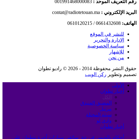
رقم التعريف الموحد :
001991468000083
البريد الإلكتروني :
contat@radiotetouan.ma
الهاتف:
0661432608 / 0610120215
للنشر في الموقع
الإدارة والتحرير
سياسة الخصوصية
للإشهار
من نحن
حقوق النشر محفوظة 2014 - 2026 © راديو تطوان
تصميم وتطوير
ركن الويب
الأولى
أخبار تطوان
الكل
المضيق الفنيدق
مرتيل
سبته المحتلة
وادي لو
أخبار تطوان
أحكام بالحبس في حق سائقي سيارات أجرة بتطوان على