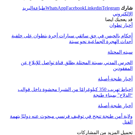
شارك
Telegram
Linkedin
Facebook
WhatsApp
طباعة
البريد
الإلكتروني
قد يعجبك ايضا
أخبار تطوان
أحكام بالحبس في حق سائقي سيارات أجرة بتطوان على خلفية
أحداث الهجرة الجماعية نحو سبتة
سبته المحتلة
الحرس المدني بسبتة المحتلة يطلق قناة تواصل للإبلاغ عن
المفقودين
أخبار طنجة-أصيلة
إحباط تهريب 350 كيلوغرامًا من الشيرا محشوة داخل قوالب
“الدلاح” بميناء طنجة
أخبار طنجة-أصيلة
ولاية أمن طنجة تنجح في توقيف فرنسي مبحوث عنه دوليًا بتهمة
القتل
تحميل المزيد من المشاركات