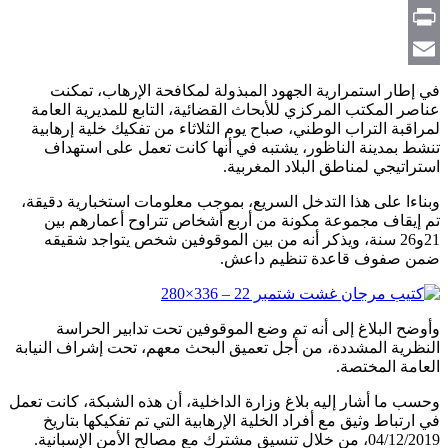
Copy
Link
Print
Email
في إطار استمرارية الجهود المبذولة لمكافحة الإرهاب، تمكنت
عناصر المكتب المركزي للأبحاث القضائية، التابع للمديرية العامة
لمراقبة التراب الوطني، صباح يوم الثلاثاء من تفكيك خلية إرهابية
تنشط بمدينة الناظور، يشتبه في أنها كانت تعمل على استهداف
استراتيجي لمناطق البلاد المغربية.
وبناءا على هذا التدخل السريع، بموجب معلومات استخبارية دقيقة،
تم إيقاف مجموعة مكونة من أربع أشخاص تتراوح أعمارهم بين
21و26 سنة، ويذكر أنه من بين الموقوفين شخص يتواجد شقيقه
ضمن صفوف قاعدة تنظيم داعش.
وأوضح البلاغ إلى أنه تم وضع الموقوفين تحت تدابير الحراسة
النظرية المشددة، من أجل تعميق البحث معهم، تحت إشراف النيابة
العامة المختصة.
وحسب ما أشار إليه بلاغ وزارة الداخلية، أن هذه الشبكة، كانت تعمل
في ارتباط وثيق مع أفراد الخلية الإرهابية التي تم تفكيكها بتاريخ
04/12/2019، من خلال تنسيق مشترك مع مصالح الأمن الإسبانية.