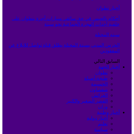
أخبار تطوان
أحكام بالحبس في حق سائقي سيارات أجرة بتطوان على
خلفية أحداث الهجرة الجماعية نحو سبتة
سبته المحتلة
الحرس المدني بسبتة المحتلة يطلق قناة تواصل للإبلاغ عن
المفقودين
السابق
التالي
أخبار الجهة
تطوان
طنجة-أصيلة
الحسيمة
شفشاون
العرائش
القصر الصغير والكبير
وزان
أخبار وطنية
أخبار دولية
تعليم
سياسة