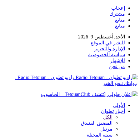
إعجاب
مشترك
متابع
متابع
الأحد, أغسطس 9, 2026
للنشر في الموقع
الإدارة والتحرير
سياسة الخصوصية
للإشهار
من نحن
راديو تطوان - Radio Tetouan -
بـوابتك نـحو الخبر
الأولى
أخبار تطوان
الكل
المضيق الفنيدق
مرتيل
سبته المحتلة