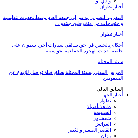
وادي لو
أخبار تطوان
المغرب التطواني يدعو إلى جمعه العام وسط تحديات تنظيمية
واحتجاجات من منخرطين جمّدوا…
أخبار تطوان
أحكام بالحبس في حق سائقي سيارات أجرة بتطوان على
خلفية أحداث الهجرة الجماعية نحو سبتة
سبته المحتلة
الحرس المدني بسبتة المحتلة يطلق قناة تواصل للإبلاغ عن
المفقودين
السابق
التالي
أخبار الجهة
تطوان
طنجة-أصيلة
الحسيمة
شفشاون
العرائش
القصر الصغير والكبير
وزان