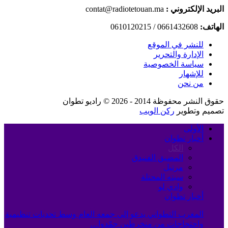
البريد الإلكتروني :
contat@radiotetouan.ma
الهاتف:
0661432608 / 0610120215
للنشر في الموقع
الإدارة والتحرير
سياسة الخصوصية
للإشهار
من نحن
حقوق النشر محفوظة 2014 - 2026 © راديو تطوان
تصميم وتطوير
ركن الويب
الأولى
أخبار تطوان
الكل
المضيق الفنيدق
مرتيل
سبته المحتلة
وادي لو
أخبار تطوان
المغرب التطواني يدعو إلى جمعه العام وسط تحديات تنظيمية
واحتجاجات من منخرطين جمّدوا…