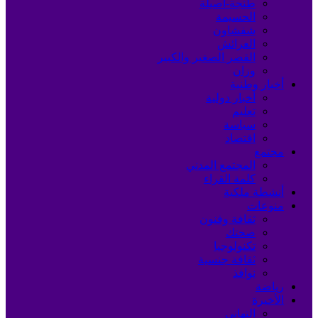
طنجة-أصيلة
الحسيمة
شفشاون
العرائش
القصر الصغير والكبير
وزان
أخبار وطنية
أخبار دولية
تعليم
سياسة
اقتصاد
مجتمع
المجتمع المدني
كلمة القراء
أنشطة ملكية
منوعات
ثقافة وفنون
صحتك
تكنولوجيا
ثقافة جنسية
نوافذ
رياضة
الأخيرة
التهاني