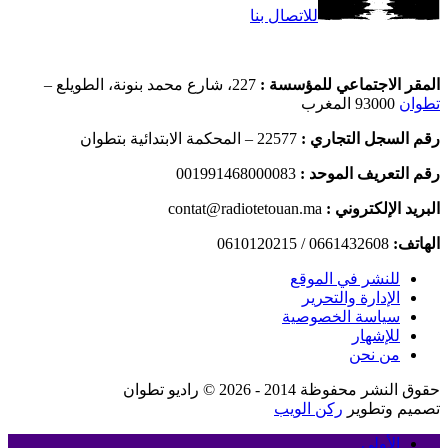
للاتصال بنا
المقر الاجتماعي للمؤسسة :
227، شارع محمد بنونة، الطويلع –
تطوان
93000 المغرب
رقم السجل التجاري :
22577 – المحكمة الابتدائية بتطوان
رقم التعريف الموحد :
001991468000083
البريد الإلكتروني :
contat@radiotetouan.ma
الهاتف:
0661432608 / 0610120215
للنشر في الموقع
الإدارة والتحرير
سياسة الخصوصية
للإشهار
من نحن
حقوق النشر محفوظة 2014 - 2026 © راديو تطوان
تصميم وتطوير
ركن الويب
الأولى