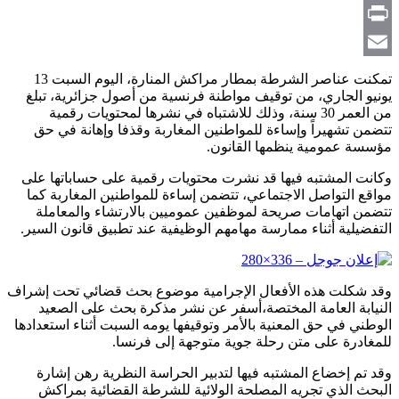
Copy
Link
Print
Email
تمكنت عناصر الشرطة بمطار مراكش المنارة، اليوم السبت 13
يونيو الجاري، من توقيف مواطنة فرنسية من أصول جزائرية، تبلغ
من العمر 30 سنة، وذلك للاشتباه في نشرها لمحتويات رقمية
تتضمن تشهيراً وإساءة للمواطنين المغاربة وقذفا وإهانة في حق
مؤسسة عمومية ينظمها القانون.
وكانت المشتبه فيها قد نشرت محتويات رقمية على حساباتها على
مواقع التواصل الاجتماعي، تتضمن إساءة للمواطنين المغاربة كما
تتضمن اتهامات صريحة لموظفين عموميين بالارتشاء والمعاملة
التفضيلية أثناء ممارسة مهامهم الوظيفية عند تطبيق قانون السير.
وقد شكلت هذه الأفعال الإجرامية موضوع بحث قضائي تحت إشراف
النيابة العامة المختصة،أسفر عن نشر مذكرة بحث على الصعيد
الوطني في حق المعنية بالأمر وتوقيفها يومه السبت أثناء استعدادها
للمغادرة على متن رحلة جوية متوجهة إلى فرنسا.
وقد تم إخضاع المشتبه فيها لتدبير الحراسة النظرية رهن إشارة
البحث الذي تجريه المصلحة الولائية للشرطة القضائية بمراكش