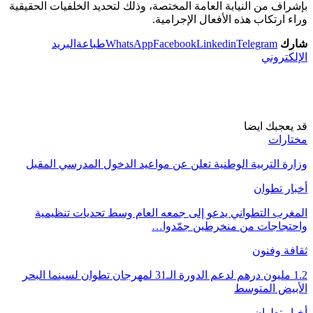
بإشراف من النيابة العامة المختصة، وذلك لتحديد الخلفيات الحقيقية
وراء ارتكاب هذه الأفعال الإجرامية.
شارك
Telegram
Linkedin
Facebook
WhatsApp
طباعة
البريد
الإلكتروني
قد يعجبك ايضا
مختارات
وزارة التربية الوطنية تعلن عن مواعيد الدخول المدرسي المقبل
أخبار تطوان
المغرب التطواني يدعو إلى جمعه العام وسط تحديات تنظيمية
واحتجاجات من منخرطين جمّدوا…
ثقافة وفنون
1.2 مليون درهم لدعم الدورة الـ31 لمهرجان تطوان لسينما البحر
الأبيض المتوسط
أخبار تطوان