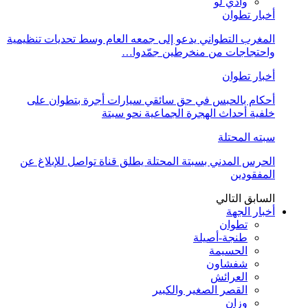
وادي لو
أخبار تطوان
المغرب التطواني يدعو إلى جمعه العام وسط تحديات تنظيمية
واحتجاجات من منخرطين جمّدوا…
أخبار تطوان
أحكام بالحبس في حق سائقي سيارات أجرة بتطوان على
خلفية أحداث الهجرة الجماعية نحو سبتة
سبته المحتلة
الحرس المدني بسبتة المحتلة يطلق قناة تواصل للإبلاغ عن
المفقودين
السابق
التالي
أخبار الجهة
تطوان
طنجة-أصيلة
الحسيمة
شفشاون
العرائش
القصر الصغير والكبير
وزان