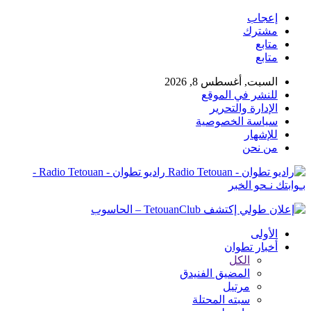
إعجاب
مشترك
متابع
متابع
السبت, أغسطس 8, 2026
للنشر في الموقع
الإدارة والتحرير
سياسة الخصوصية
للإشهار
من نحن
راديو تطوان - Radio Tetouan -
بـوابتك نـحو الخبر
الأولى
أخبار تطوان
الكل
المضيق الفنيدق
مرتيل
سبته المحتلة