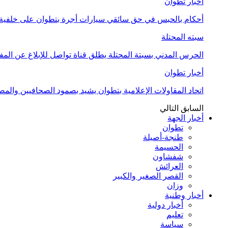
أخبار تطوان
أحكام بالحبس في حق سائقي سيارات أجرة بتطوان على خلفية أ
سبته المحتلة
الحرس المدني بسبتة المحتلة يطلق قناة تواصل للإبلاغ عن المف
أخبار تطوان
اتحاد المقاولات الإعلامية بتطوان يشيد بصمود الصحافيين وال
السابق
التالي
أخبار الجهة
تطوان
طنجة-أصيلة
الحسيمة
شفشاون
العرائش
القصر الصغير والكبير
وزان
أخبار وطنية
أخبار دولية
تعليم
سياسة