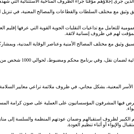
الذين جرى إجلاؤهم مؤقتا جراء الظروف المناخية الاستثنائية التي شهدها
ق وثيق مع مختلف السلطات والقطاعات والمصالح المعنية، في تنزيل الت
مومية للتعامل مع تداعيات التقلبات الجوية القوية التي عرفها إقليم ا
المؤقت لهم في ظروف إنسانية لائقة.
يق وثيق مع مختلف المصالح الأمنية وعناصر الوقاية المدنية، وبمشاركة 
وحرصت سلطات عمالة المضيق-ال
ن عملية العودة، عبأت مصالح العمالة 15 حافلة لنقل الأسر المعنية، بشكل مجاني، في ظروف ملائمة
 حرص فيها المشرفون المؤسساتيون على العملية على صون كرامة المست
اء.
الكبير لظروف استقبالهم وضمان عودتهم المنظمة والسلسة إلى منازلهم 
ل والإيواء أو أثناء تنظيم العودة.