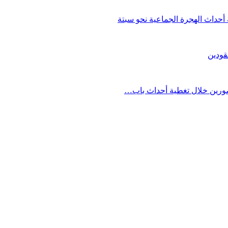
حداث الهجرة الجماعية نحو سبتة
قودين
مصورين خلال تغطية أحداث باب…