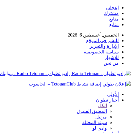
إعجاب
مشترك
متابع
متابع
الخميس, أغسطس 6, 2026
للنشر في الموقع
الإدارة والتحرير
سياسة الخصوصية
للإشهار
من نحن
راديو تطوان - Radio Tetouan - بـوابتك نـحو الخبر
الأولى
أخبار تطوان
الكل
المضيق الفنيدق
مرتيل
سبته المحتلة
وادي لو