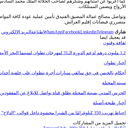
كما أعربوا عن امتنانهم وشكرهم لصاحب الجلالة الملك محمد السادس عن
الأرواح ويضمن الممتلكات.
وتواصل مصالح عمالة المضيق-الفنيدق تأمين عملية عودة كافة المواطن
متضرري فيضانات إقليم العرائش.
شارك
Telegram
Linkedin
Facebook
WhatsApp
طباعة
البريد الإلكتروني
قد يعجبك ايضا
ثقافة وفنون
1.2 مليون درهم لدعم الدورة الـ31 لمهرجان تطوان لسينما البحر الأبيض المتوسط
أخبار تطوان
أحكام بالحبس في حق سائقي سيارات أجرة بتطوان على خلفية أحداث 
سبته المحتلة
الحرس المدني بسبتة المحتلة يطلق قناة تواصل للإبلاغ عن المفقودين
أخبار طنجة-أصيلة
إحباط تهريب 350 كيلوغرامًا من الشيرا محشوة داخل قوالب “الدلاح” بميناء طنجة
تحميل المزيد من المشاركات