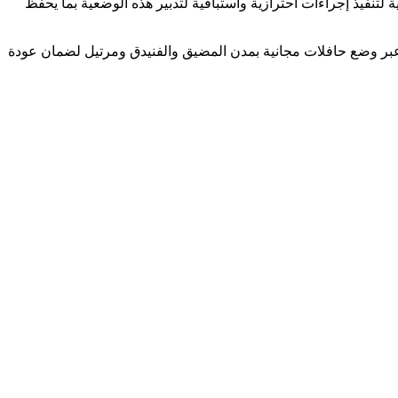
تنفيذ إجراءات احترازية واستباقية لتدبير هذه الوضعية بما يحفظ
ة عبر وضع حافلات مجانية بمدن المضيق والفنيدق ومرتيل لضمان عودة