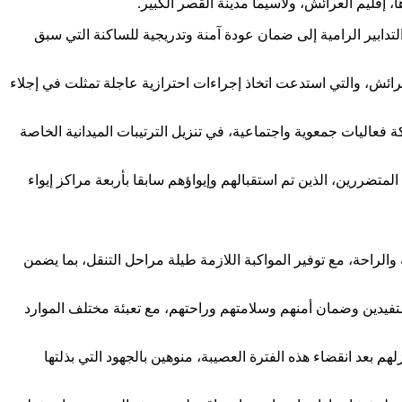
، إقليم العرائش، ولاسيما مدينة القصر الكبير.
دابير الرامية إلى ضمان عودة آمنة وتدريجية للساكنة التي سبق
لعرائش، والتي استدعت اتخاذ إجراءات احترازية عاجلة تمثلت في إجلاء
فعاليات جمعوية واجتماعية، في تنزيل الترتيبات الميدانية الخاصة
فنيدق على اتخاذ كافة التدابير الوقائية لضمان نقل، وفي برنامج محكم ومضبوط، لحوالي 1000 شخص من المتضررين، الذين تم استقبالهم وإيواؤهم سابقا بأربعة مراكز إيواء
 تراعي معايير السلامة والراحة، مع توفير المواكبة اللازمة طيلة مراحل التنقل، بما يضمن
فيدين وضمان أمنهم وسلامتهم وراحتهم، مع تعبئة مختلف الموارد
بعد انقضاء هذه الفترة العصيبة، منوهين بالجهود التي بذلتها