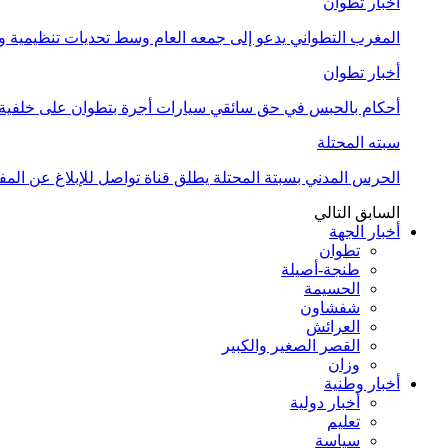
أخبار تطوان
المغرب التطواني يدعو إلى جمعه العام وسط تحديات تنظيمية
أخبار تطوان
أحكام بالحبس في حق سائقي سيارات أجرة بتطوان على خلفية أ
سبته المحتلة
الحرس المدني بسبتة المحتلة يطلق قناة تواصل للإبلاغ عن المف
السابق
التالي
أخبار الجهة
تطوان
طنجة-أصيلة
الحسيمة
شفشاون
العرائش
القصر الصغير والكبير
وزان
أخبار وطنية
أخبار دولية
تعليم
سياسة