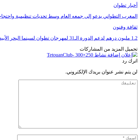
أخبار تطوان
المغرب التطواني يدعو إلى جمعه العام وسط تحديات تنظيمية واحتج
ثقافة وفنون
1.2 مليون درهم لدعم الدورة الـ31 لمهرجان تطوان لسينما البحر الأبيض المتوسط
تحميل المزيد من المشاركات
اترك رد
لن يتم نشر عنوان بريدك الإلكتروني.