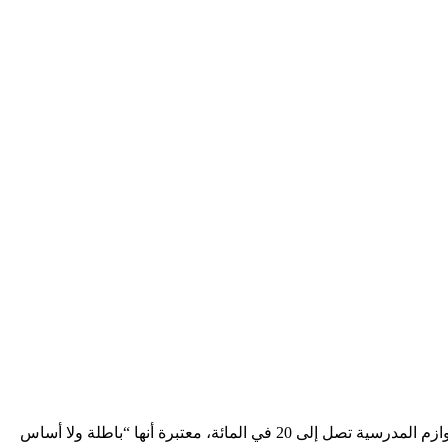
نفت رابطة الكتبيين بالمغرب صحة العروض الترويجية المتداولة على مواقع التواصل الاجتماعي، والتي تزعم وجود تخفيضات على الكتب واللوازم المدرسية تصل إلى 20 في المائة، معتبرة أنها “باطلة ولا أساس