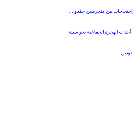
 واحتجاجات من منخرطين جمّدوا…
حداث الهجرة الجماعية نحو سبتة
قودين