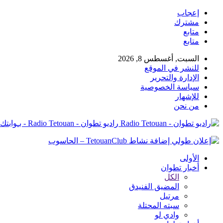
إعجاب
مشترك
متابع
متابع
السبت, أغسطس 8, 2026
للنشر في الموقع
الإدارة والتحرير
سياسة الخصوصية
للإشهار
من نحن
راديو تطوان - Radio Tetouan - بـوابتك نـحو الخبر
الأولى
أخبار تطوان
الكل
المضيق الفنيدق
مرتيل
سبته المحتلة
وادي لو