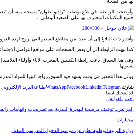
لها من الصحة”.
وأوضحت الرابطة، في بلاغ توصلت “راديو تطوان” بنسخة منه، أن “بعض
جميع المكتبات المعترف بها على الصعيد الوطني”.
وأشار ذات البلاغ إلى أن عددا من مقاطع الفيديو التي تروج لهذه العرو
كما نبهت الرابطة إلى أن بعض الصفحات على مواقع التواصل الاجتماعي
وفي هذا السياق، دعت رابطة الكتبيين بالمغرب الآباء وأولياء التلام
يقتنونها.
ويأتي هذا التحذير في وقت يشهد فيه السوق رواجا كبيرا للمواد المدرس
شارك
Telegram
Linkedin
Facebook
WhatsApp
طباعة
البريد الإلكتروني
قد يعجبك ايضا
أخبار العرائش
العرائش.. توقيف مرشحة للهجرة السرية بعد تصريحات واتهامات زائف
مختارات
وزارة التربية الوطنية تعلن عن مواعيد الدخول المدرسي المقبل