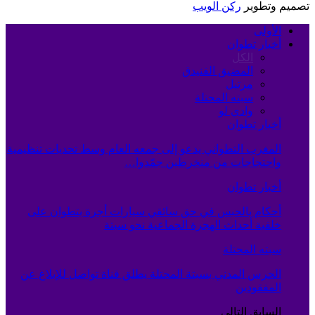
تصميم وتطوير
ركن الويب
الأولى
أخبار تطوان
الكل
المضيق الفنيدق
مرتيل
سبته المحتلة
وادي لو
أخبار تطوان
المغرب التطواني يدعو إلى جمعه العام وسط تحديات تنظيمية
واحتجاجات من منخرطين جمّدوا…
أخبار تطوان
أحكام بالحبس في حق سائقي سيارات أجرة بتطوان على
خلفية أحداث الهجرة الجماعية نحو سبتة
سبته المحتلة
الحرس المدني بسبتة المحتلة يطلق قناة تواصل للإبلاغ عن
المفقودين
السابق
التالي