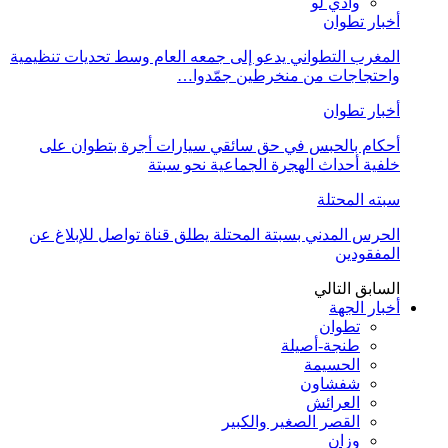
وادي لو
أخبار تطوان
المغرب التطواني يدعو إلى جمعه العام وسط تحديات تنظيمية
واحتجاجات من منخرطين جمّدوا…
أخبار تطوان
أحكام بالحبس في حق سائقي سيارات أجرة بتطوان على
خلفية أحداث الهجرة الجماعية نحو سبتة
سبته المحتلة
الحرس المدني بسبتة المحتلة يطلق قناة تواصل للإبلاغ عن
المفقودين
السابق
التالي
أخبار الجهة
تطوان
طنجة-أصيلة
الحسيمة
شفشاون
العرائش
القصر الصغير والكبير
وزان