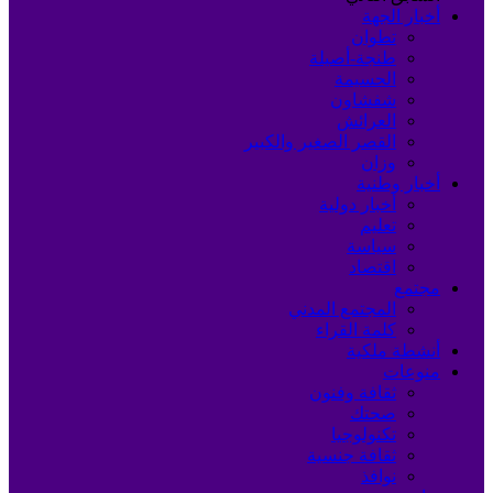
أخبار الجهة
تطوان
طنجة-أصيلة
الحسيمة
شفشاون
العرائش
القصر الصغير والكبير
وزان
أخبار وطنية
أخبار دولية
تعليم
سياسة
اقتصاد
مجتمع
المجتمع المدني
كلمة القراء
أنشطة ملكية
منوعات
ثقافة وفنون
صحتك
تكنولوجيا
ثقافة جنسية
نوافذ