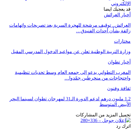
الإلكتروني
قد يعجبك ايضا
أخبار العرائش
العرائش.. توقيف مرشحة للهجرة السرية بعد تصريحات واتهامات
زائفة بشأن أحداث الفنيدق…
مختارات
وزارة التربية الوطنية تعلن عن مواعيد الدخول المدرسي المقبل
أخبار تطوان
المغرب التطواني يدعو إلى جمعه العام وسط تحديات تنظيمية
واحتجاجات من منخرطين جمّدوا…
ثقافة وفنون
1.2 مليون درهم لدعم الدورة الـ31 لمهرجان تطوان لسينما البحر
الأبيض المتوسط
تحميل المزيد من المشاركات
اترك رد