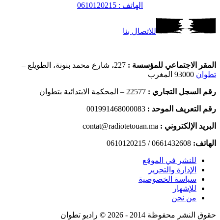
الهاتف : 0610120215
للاتصال بنا
المقر الاجتماعي للمؤسسة :
227، شارع محمد بنونة، الطويلع –
تطوان
93000 المغرب
رقم السجل التجاري :
22577 – المحكمة الابتدائية بتطوان
رقم التعريف الموحد :
001991468000083
البريد الإلكتروني :
contat@radiotetouan.ma
الهاتف:
0661432608 / 0610120215
للنشر في الموقع
الإدارة والتحرير
سياسة الخصوصية
للإشهار
من نحن
حقوق النشر محفوظة 2014 - 2026 © راديو تطوان