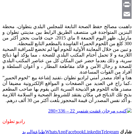
Copy
Link
Print
Email
داهمت مصالح حفظ الصحة التابعة للمجلس البلدي بتطوان، محطة
البنزين المتواجدة في منتصف الطريق الرابط بين مدينتي تطوان و
مارتيل، ظهر اليوم الجمعة 8 ماي 2015، حيث قامت بحجز أكثر من
300 كلغ من اللحوم الحمراء الفاسدة بالمطعم التابع للمحطة.
و تبين من خلال المعاينة الأولية للّحوم أنها لم تخضع للمراقبة الصحية
اللازمة و لا تحمل أختام المكتب البلدي للصحة ، مما يؤكد أنها ذبائح
سرية، و ذلك بعدما حضر عين المكان كل من عناصر المكتب البلدي
للصحة و رجال الأمن و قائد مقاطعة المطار ، و أعوان السلطة و
أفراد من القوات المساعدة.
هذا و أفاد مصدر أمني لراديو تطوان ،تفنيد إشاعة بيع “لحوم الحمير”
،كما راج في العديد من الصفحات و المواقع الإلكترونية مضيفا أن
مصدر هاته اللحوم هو الذبيحة السرية التي يقوم بها صاحب المطعم
بذبح تلك الذبائح في مكان يفتقد للشروط الصحية و السلامة اللازمة
.
و أكد نفس المصدر أن قيمة المحجوز بلغت أكثر من 30 ألف درهم.
راديو تطوان
شارك
Telegram
Linkedin
Facebook
WhatsApp
طباعة
البريد