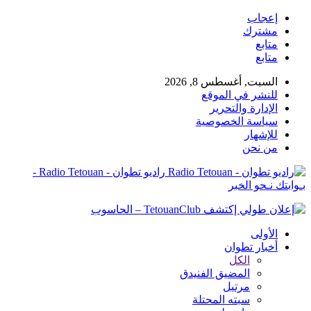
إعجاب
مشترك
متابع
متابع
السبت, أغسطس 8, 2026
للنشر في الموقع
الإدارة والتحرير
سياسة الخصوصية
للإشهار
من نحن
راديو تطوان - Radio Tetouan -
بـوابتك نـحو الخبر
الأولى
أخبار تطوان
الكل
المضيق الفنيدق
مرتيل
سبته المحتلة