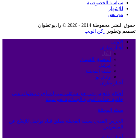
سياسة الخصوصية
للإشهار
من نحن
حقوق النشر محفوظة 2014 - 2026 © راديو تطوان
تصميم وتطوير
ركن الويب
الأولى
أخبار تطوان
الكل
المضيق الفنيدق
مرتيل
سبته المحتلة
وادي لو
أخبار تطوان
أحكام بالحبس في حق سائقي سيارات أجرة بتطوان على
خلفية أحداث الهجرة الجماعية نحو سبتة
سبته المحتلة
الحرس المدني بسبتة المحتلة يطلق قناة تواصل للإبلاغ عن
المفقودين
أخبار تطوان