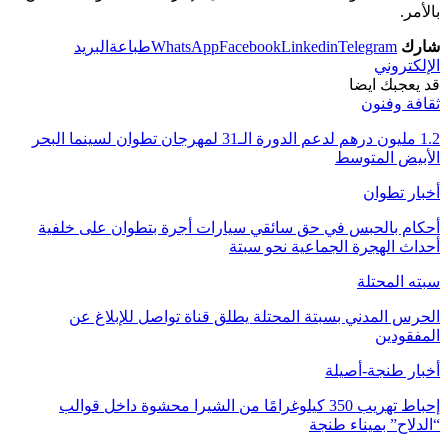
بالأمر.
شارك
Telegram
Linkedin
Facebook
WhatsApp
طباعة
البريد
الإلكتروني
قد يعجبك ايضا
ثقافة وفنون
1.2 مليون درهم لدعم الدورة الـ31 لمهرجان تطوان لسينما البحر
الأبيض المتوسط
أخبار تطوان
أحكام بالحبس في حق سائقي سيارات أجرة بتطوان على خلفية
أحداث الهجرة الجماعية نحو سبتة
سبته المحتلة
الحرس المدني بسبتة المحتلة يطلق قناة تواصل للإبلاغ عن
المفقودين
أخبار طنجة-أصيلة
إحباط تهريب 350 كيلوغرامًا من الشيرا محشوة داخل قوالب
“الدلاح” بميناء طنجة