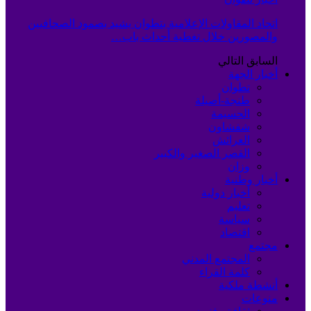
اتحاد المقاولات الإعلامية بتطوان يشيد بصمود الصحافيين
والمصورين خلال تغطية أحداث باب…
السابق
التالي
أخبار الجهة
تطوان
طنجة-أصيلة
الحسيمة
شفشاون
العرائش
القصر الصغير والكبير
وزان
أخبار وطنية
أخبار دولية
تعليم
سياسة
اقتصاد
مجتمع
المجتمع المدني
كلمة القراء
أنشطة ملكية
منوعات