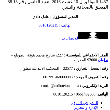
1437 الموافق ل 10 غشت 2016 بتنفيذ القانون رقم 88.13
المتعلق بالصحافة والنشر.
المدير المسؤول : عادل دادي
الهاتف : 0610120215
للاتصال بنا
المقر الاجتماعي للمؤسسة :
227، شارع محمد بنونة، الطويلع –
تطوان
93000 المغرب
رقم السجل التجاري :
22577 – المحكمة الابتدائية بتطوان
رقم التعريف الموحد :
001991468000083
البريد الإلكتروني :
contat@radiotetouan.ma
الهاتف:
0661432608 / 0610120215
للنشر في الموقع
الإدارة والتحرير