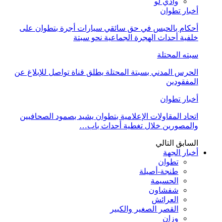
وادي لو
أخبار تطوان
أحكام بالحبس في حق سائقي سيارات أجرة بتطوان على
خلفية أحداث الهجرة الجماعية نحو سبتة
سبته المحتلة
الحرس المدني بسبتة المحتلة يطلق قناة تواصل للإبلاغ عن
المفقودين
أخبار تطوان
اتحاد المقاولات الإعلامية بتطوان يشيد بصمود الصحافيين
والمصورين خلال تغطية أحداث باب…
السابق
التالي
أخبار الجهة
تطوان
طنجة-أصيلة
الحسيمة
شفشاون
العرائش
القصر الصغير والكبير
وزان