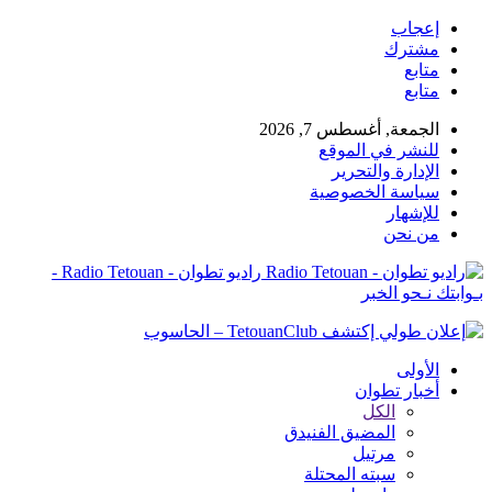
إعجاب
مشترك
متابع
متابع
الجمعة, أغسطس 7, 2026
للنشر في الموقع
الإدارة والتحرير
سياسة الخصوصية
للإشهار
من نحن
راديو تطوان - Radio Tetouan -
بـوابتك نـحو الخبر
الأولى
أخبار تطوان
الكل
المضيق الفنيدق
مرتيل
سبته المحتلة