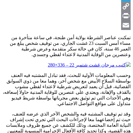
Telegram
Copy
Link
Print
Email
تمكنت عناصر الشرطة بولاية أمن طنجة، في ساعة متأخرة من
مساء أمس السبت 23 غشت الجاري، من توقيف شخص يبلغ من
العمر 46 سنة، كان في حالة سكر متقدمة وعرض شرطية
وعنصرين من الوقاية المدنية لاعتداء لفظي وجسدي.
وحسب المعلومات الأولية للبحث، فقد تبادل المشتبه فيه العنف
بواسطة السلاح الأبيض مع شخص آخر، وهما معا من ذوي السوابق
القضائية، قبل أن يعمد لتعريض شرطية لاعتداء لفظي مشوب
بالقذف والإهانة، ويعتدي على عنصرين للوقاية المدنية حاولا إسعافه،
وهي الأحداث التي تم توثيق بعض مجرياتها بواسطة شريط فيديو
متداول على مواقع التواصل الاجتماعي.
وقد تم توقيف المشتبه فيه والشخص الآخر الذي عرضه للعنف،
حيث تم إخضاعهما معا لإجراءات البحث التي تجري تحت إشراف
النيابة العامة المختصة، وذلك للكشف عن جميع ظروف وملابسات
هذه القضية، وكذا تحديد كافة الأفعال الإجرامية المنسوبة للمعنيين