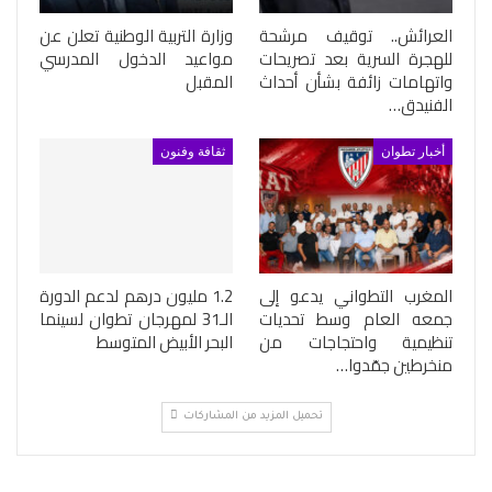
العرائش.. توقيف مرشحة
وزارة التربية الوطنية تعلن عن
للهجرة السرية بعد تصريحات
مواعيد الدخول المدرسي
واتهامات زائفة بشأن أحداث
المقبل
الفنيدق…
أخبار تطوان
ثقافة وفنون
المغرب التطواني يدعو إلى
1.2 مليون درهم لدعم الدورة
جمعه العام وسط تحديات
الـ31 لمهرجان تطوان لسينما
تنظيمية واحتجاجات من
البحر الأبيض المتوسط
منخرطين جمّدوا…
تحميل المزيد من المشاركات