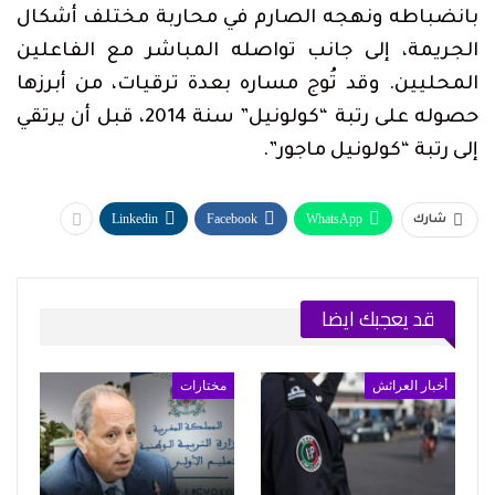
بانضباطه ونهجه الصارم في محاربة مختلف أشكال
الجريمة، إلى جانب تواصله المباشر مع الفاعلين
المحليين. وقد تُوج مساره بعدة ترقيات، من أبرزها
حصوله على رتبة “كولونيل” سنة 2014، قبل أن يرتقي
إلى رتبة “كولونيل ماجور”.
Linkedin
Facebook
WhatsApp
شارك
قد يعجبك ايضا
أخبار العرائش
مختارات