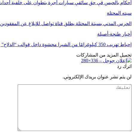
أحكام بالحبس في حق سائقي سيارات أجرة بتطوان على خلفية أحداث 
سبته المحتلة
الحرس المدني بسبتة المحتلة يطلق قناة تواصل للإبلاغ عن المفقودين
أخبار طنجة-أصيلة
إحباط تهريب 350 كيلوغرامًا من الشيرا محشوة داخل قوالب “الدلاح” بميناء طنجة
تحميل المزيد من المشاركات
اترك رد
لن يتم نشر عنوان بريدك الإلكتروني.