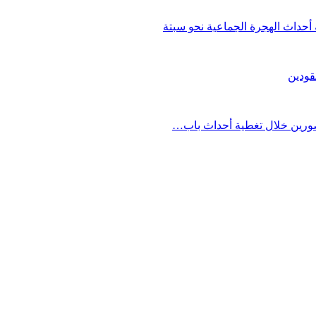
حداث الهجرة الجماعية نحو سبتة
قودين
مصورين خلال تغطية أحداث باب…