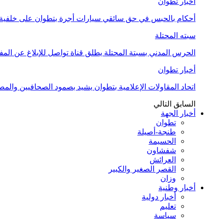
أخبار تطوان
أحكام بالحبس في حق سائقي سيارات أجرة بتطوان على خلفية أ
سبته المحتلة
الحرس المدني بسبتة المحتلة يطلق قناة تواصل للإبلاغ عن المف
أخبار تطوان
اتحاد المقاولات الإعلامية بتطوان يشيد بصمود الصحافيين وال
السابق
التالي
أخبار الجهة
تطوان
طنجة-أصيلة
الحسيمة
شفشاون
العرائش
القصر الصغير والكبير
وزان
أخبار وطنية
أخبار دولية
تعليم
سياسة