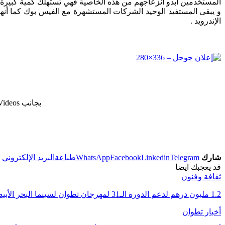
المستخدمين ابدو انزعاجهم من هذه الخاصية فهي تستهلك كمية كبيرة من الأنترنت الأمر الذ
الإندرويد .
بجانب Auto-Play Videos اختار OFF (حسب اللغة على جهازك) لتعطيل التشغيل التلقائي للفيديو .
شارك
Telegram
Linkedin
Facebook
WhatsApp
طباعة
البريد الإلكتروني
قد يعجبك ايضا
ثقافة وفنون
1.2 مليون درهم لدعم الدورة الـ31 لمهرجان تطوان لسينما البحر الأبيض المتوسط
أخبار تطوان