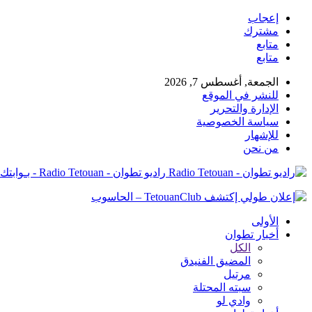
إعجاب
مشترك
متابع
متابع
الجمعة, أغسطس 7, 2026
للنشر في الموقع
الإدارة والتحرير
سياسة الخصوصية
للإشهار
من نحن
راديو تطوان - Radio Tetouan - بـوابتك نـحو الخبر
الأولى
أخبار تطوان
الكل
المضيق الفنيدق
مرتيل
سبته المحتلة
وادي لو