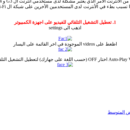
ي يعتبر مشكلة لدى مستخدمي أنترنت ال G3 و G4 و مشتركي الأنترنت محدود التحميل.
1. تعطيل التشغيل التلقائي للفيديو على اجهزة الكمبيوتر
اذهب الى settings
اظغط على videos الموجودة في اخر القائمة على اليسار