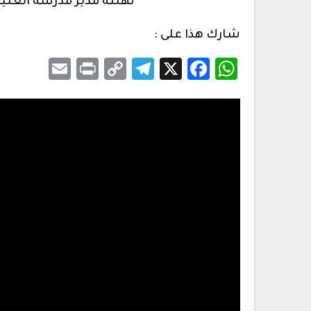
شارك هذا على :
Email
Print
Telegram
Copy
Facebook
WhatsApp
X
Link