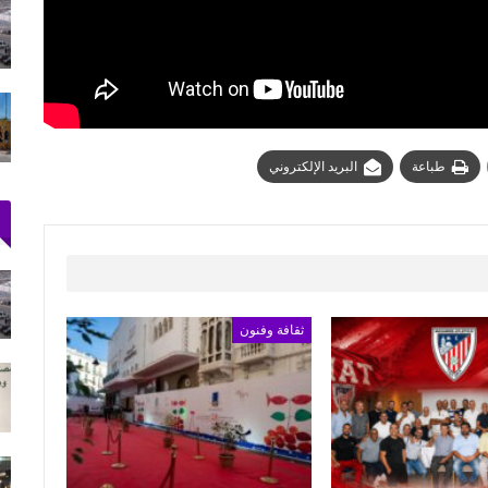
الملك محمد السادس يترأس مراسم حفل أداء
القسم لضباط…
يوليو 31, 2026
بعد ليلة في العراء.. آلاف المهاجرين يغادرون
سبتة عائدين إلى…
يوليو 31, 2026
طباعة
البريد الإلكتروني
إحباط تهريب 350 كيلوغرامًا من الشيرا محشوة
داخل قوالب…
أغسطس 5, 2026
ثقافة وفنون
ولاية أمن طنجة تنجح في توقيف فرنسي
مبحوث عنه دوليًا بتهمة…
أغسطس 4, 2026
المغرب التطواني يدعو إلى جمعه العام وسط
تحديات تنظيمية…