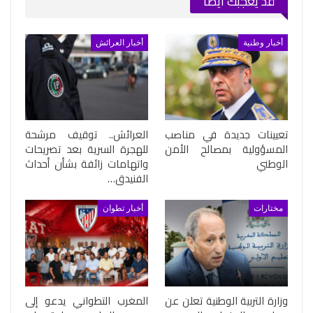
قد يعجبك ايضا
أخبار وطنية
أخبار العرائش
تعيينات جديدة في مناصب
العرائش.. توقيف مرشحة
المسؤولية بمصالح الأمن
للهجرة السرية بعد تصريحات
الوطني
واتهامات زائفة بشأن أحداث
الفنيدق…
مختارات
أخبار تطوان
وزارة التربية الوطنية تعلن عن
المغرب التطواني يدعو إلى