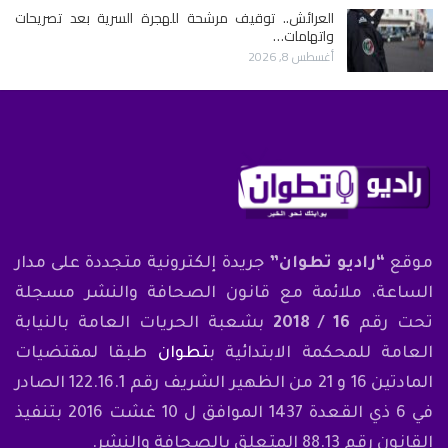
العرائش.. توقيف مرشحة للهجرة السرية بعد تصريحات
واتهامات…
أغسطس 8, 2026
موقع
“راديو تطوان”
جريدة إلكترونية متجددة على مدار
الساعة، ملائمة مع قانون الصحافة والنشر مسجلة
تحت رقم
16 / 2018
بشعبة الحريات العامة بالنيابة
العامة للمحكمة الابتدائية ب
تطوان
طبقا لمقتضيات
المادتين 16 و 21 من الظهير الشريف رقم 122.16.1 الصادر
في 6 ذي القعدة 1437 الموافق ل 10 غشت 2016 بتنفيذ
القانون رقم 88.13 المتعلق بالصحافة والنشر.