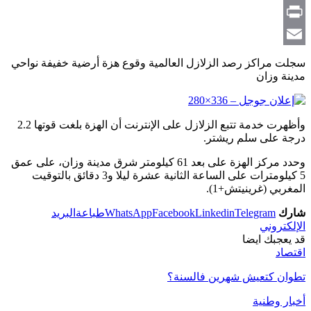
Copy
Link
Print
Email
سجلت مراكز رصد الزلازل العالمية وقوع هزة أرضية خفيفة نواحي
مدينة وزان
وأظهرت خدمة تتبع الزلازل على الإنترنت أن الهزة بلغت قوتها 2.2
درجة على سلم ريشتر.
وحدد مركز الهزة على بعد 61 كيلومتر شرق مدينة وزان، على عمق
5 كيلومترات على الساعة الثانية عشرة ليلا و3 دقائق بالتوقيت
المغربي (غرينيتش+1).
شارك
Telegram
Linkedin
Facebook
WhatsApp
طباعة
البريد
الإلكتروني
قد يعجبك ايضا
اقتصاد
تطوان كتعيش شهرين فالسنة؟
أخبار وطنية