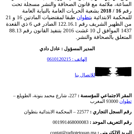
الساعة، ملائمة مع قانون الصحافة والنشر مسجلة تحت
رقم
16 / 2018
بشعبة الحريات العامة بالنيابة العامة
للمحكمة الابتدائية ب
تطوان
طبقا لمقتضيات المادتين 16 و 21
من الظهير الشريف رقم 122.16.1 الصادر في 6 ذي القعدة
1437 الموافق ل 10 غشت 2016 بتنفيذ القانون رقم 88.13
المتعلق بالصحافة والنشر.
المدير المسؤول : عادل دادي
الهاتف : 0610120215
للاتصال بنا
المقر الاجتماعي للمؤسسة :
227، شارع محمد بنونة، الطويلع –
تطوان
93000 المغرب
رقم السجل التجاري :
22577 – المحكمة الابتدائية بتطوان
رقم التعريف الموحد :
001991468000083
البريد الإلكتروني :
contat@radiotetouan.ma