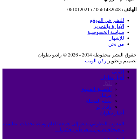
الهاتف:
0661432608 / 0610120215
للنشر في الموقع
الإدارة والتحرير
سياسة الخصوصية
للإشهار
من نحن
حقوق النشر محفوظة 2014 - 2026 © راديو تطوان
تصميم وتطوير
ركن الويب
الأولى
أخبار تطوان
الكل
المضيق الفنيدق
مرتيل
سبته المحتلة
وادي لو
أخبار تطوان
المغرب التطواني يدعو إلى جمعه العام وسط تحديات تنظيمية
واحتجاجات من منخرطين جمّدوا…