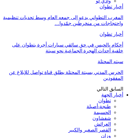
وادي لو
أخبار تطوان
المغرب التطواني يدعو إلى جمعه العام وسط تحديات تنظيمية
واحتجاجات من منخرطين جمّدوا…
أخبار تطوان
أحكام بالحبس في حق سائقي سيارات أجرة بتطوان على
خلفية أحداث الهجرة الجماعية نحو سبتة
سبته المحتلة
الحرس المدني بسبتة المحتلة يطلق قناة تواصل للإبلاغ عن
المفقودين
السابق
التالي
أخبار الجهة
تطوان
طنجة-أصيلة
الحسيمة
شفشاون
العرائش
القصر الصغير والكبير
وزان