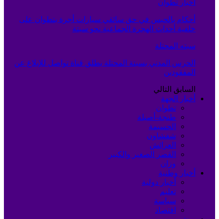
أخبار تطوان
أحكام بالحبس في حق سائقي سيارات أجرة بتطوان على
خلفية أحداث الهجرة الجماعية نحو سبتة
سبته المحتلة
الحرس المدني بسبتة المحتلة يطلق قناة تواصل للإبلاغ عن
المفقودين
السابق
التالي
أخبار الجهة
تطوان
طنجة-أصيلة
الحسيمة
شفشاون
العرائش
القصر الصغير والكبير
وزان
أخبار وطنية
أخبار دولية
تعليم
سياسة
اقتصاد