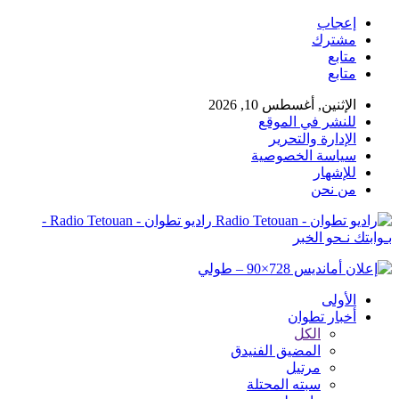
إعجاب
مشترك
متابع
متابع
الإثنين, أغسطس 10, 2026
للنشر في الموقع
الإدارة والتحرير
سياسة الخصوصية
للإشهار
من نحن
راديو تطوان - Radio Tetouan -
بـوابتك نـحو الخبر
الأولى
أخبار تطوان
الكل
المضيق الفنيدق
مرتيل
سبته المحتلة