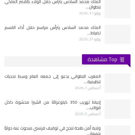
الملك محمد السادس يترأس حفل الولاء بالقصر الملكي
بتطوان…
يوليو 31, 2026
الملك محمد السادس يترأس مراسم حفل أداء القسم
لضباط…
يوليو 31, 2026
Top مشاهدة
المغرب التطواني يدعو إلى جمعه العام وسط تحديات
تنظيمية…
أغسطس 7, 2026
إحباط تهريب 350 كيلوغرامًا من الشيرا محشوة داخل
قوالب…
أغسطس 5, 2026
ولاية أمن طنجة تنجح في توقيف فرنسي مبحوث عنه دوليًا
بتهمة…