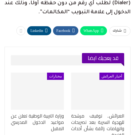
(Dialer) لطلب أي رقم من دون حفظه أولًا، وذلك عند
الدخول إلى علامة التبويب “المكالمات”.
Linkedin
Facebook
WhatsApp
شارك
قد يعجبك ايضا
أخبار العرائش
مختارات
العرائش.. توقيف مرشحة
وزارة التربية الوطنية تعلن عن
للهجرة السرية بعد تصريحات
مواعيد الدخول المدرسي
واتهامات زائفة بشأن أحداث
المقبل
الفنيدق…