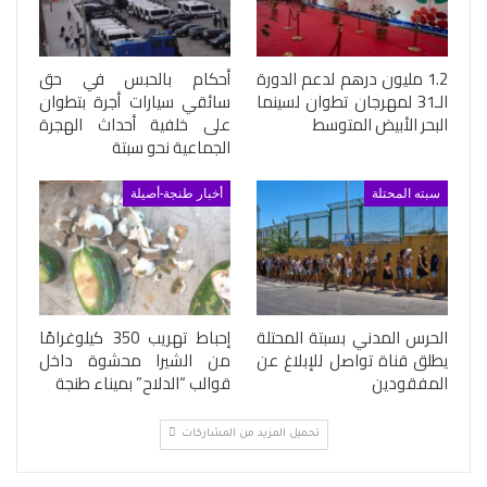
1.2 مليون درهم لدعم الدورة
أحكام بالحبس في حق
الـ31 لمهرجان تطوان لسينما
سائقي سيارات أجرة بتطوان
البحر الأبيض المتوسط
على خلفية أحداث الهجرة
الجماعية نحو سبتة
سبته المحتلة
أخبار طنجة-أصيلة
الحرس المدني بسبتة المحتلة
إحباط تهريب 350 كيلوغرامًا
يطلق قناة تواصل للإبلاغ عن
من الشيرا محشوة داخل
المفقودين
قوالب “الدلاح” بميناء طنجة
تحميل المزيد من المشاركات