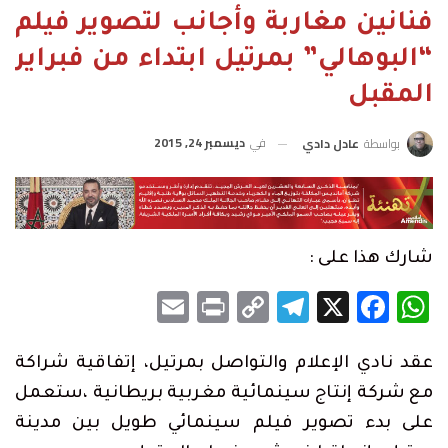
فنانين مغاربة وأجانب لتصوير فيلم
“البوهالي” بمرتيل ابتداء من فبراير
المقبل
في
ديسمبر 24, 2015
بواسطة
عادل دادي
شارك هذا على :
Email
Print
Telegram
Copy
Facebook
WhatsApp
X
Link
عقد نادي الإعلام والتواصل بمرتيل، إتفاقية شراكة
مع شركة إنتاج سينمائية مغربية بريطانية ،ستعمل
على بدء تصوير فيلم سينمائي طويل بين مدينة