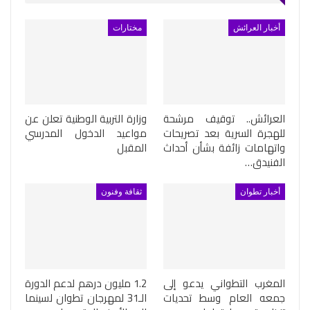
أخبار العرائش
مختارات
العرائش.. توقيف مرشحة
وزارة التربية الوطنية تعلن عن
للهجرة السرية بعد تصريحات
مواعيد الدخول المدرسي
واتهامات زائفة بشأن أحداث
المقبل
الفنيدق…
أخبار تطوان
ثقافة وفنون
المغرب التطواني يدعو إلى
1.2 مليون درهم لدعم الدورة
جمعه العام وسط تحديات
الـ31 لمهرجان تطوان لسينما