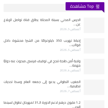
Top مشاهدة
الحرس المدني بسبتة المحتلة يطلق قناة تواصل للإبلاغ
عن…
أغسطس 5, 2026
إحباط تهريب 350 كيلوغرامًا من الشيرا محشوة داخل
قوالب…
أغسطس 5, 2026
ولاية أمن طنجة تنجح في توقيف فرنسي مبحوث عنه دوليًا
بتهمة…
أغسطس 4, 2026
المغرب التطواني يدعو إلى جمعه العام وسط تحديات
تنظيمية…
أغسطس 7, 2026
1.2 مليون درهم لدعم الدورة الـ31 لمهرجان تطوان لسينما
البحر…