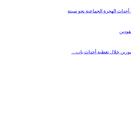
حداث الهجرة الجماعية نحو سبتة
قودين
مصورين خلال تغطية أحداث باب…