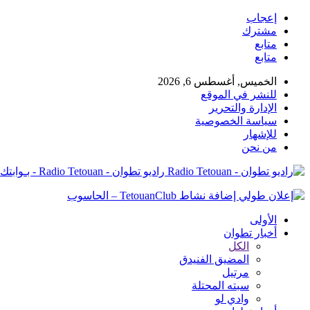
إعجاب
مشترك
متابع
متابع
الخميس, أغسطس 6, 2026
للنشر في الموقع
الإدارة والتحرير
سياسة الخصوصية
للإشهار
من نحن
راديو تطوان - Radio Tetouan - بـوابتك نـحو الخبر
الأولى
أخبار تطوان
الكل
المضيق الفنيدق
مرتيل
سبته المحتلة
وادي لو