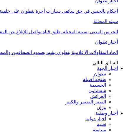
أخبار تطوان
أحكام بالحبس في حق سائقي سيارات أجرة بتطوان على خلفية أ
سبته المحتلة
الحرس المدني بسبتة المحتلة يطلق قناة تواصل للإبلاغ عن المف
أخبار تطوان
اتحاد المقاولات الإعلامية بتطوان يشيد بصمود الصحافيين وال
السابق
التالي
أخبار الجهة
تطوان
طنجة-أصيلة
الحسيمة
شفشاون
العرائش
القصر الصغير والكبير
وزان
أخبار وطنية
أخبار دولية
تعليم
سياسة