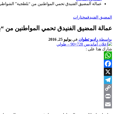
عمالة المضيق الفنيدق تحمي المواطنين من “بلطجية” الشواطئ
المضيق الفنيدق
مختارات
عمالة المضيق الفنيدق تحمي المواطنين من “
بواسطة
راديو تطوان
في
يوليو 25, 2016
شارك هذا على :
WhatsApp
Facebook
X
Telegram
Copy
Link
Print
Email