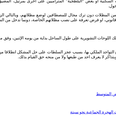
كنية او بعض “البلطجية” المتراميين على اخرى بمرتيل، المضيق 
خول.
انوني، او فرض تعرفة على نصب مظلاتهم الخاصة، دونما تدخل من ال
ك اللوحات التشويرية على طول الساحل بداية من يومه الإثنين، وفق ما
تواجد الملكي بها، بسبب عجز السلطات على حل المشكل انطلاقا من ا
اكر لا يعرف احد من طبعها ولا من منحه حق القيام بذلك.
الهجرة الجماعية نحو سبتة