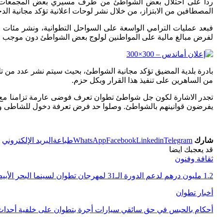
ردا على احتلال بعض الشواطئ من طرف مسيري بعض المجمعات الس
المصطافين من الابتزاز، من خلال نشر لوحات اعلانية تؤكد مجانية الد
لفرض مبالغ مالية على المواطنين لولوج بعض الشواطئ دون موجب ق
بادرة بلدية المضيق تؤكد مجانية الشواطئ، بحيث سيتم نشر عدد من تل
من الساهرين على تنفيذ هذا القرار وبكل حزم.
تجدر الاشارة لكون جل شواطئ تطوان تعرف فوضى عارمة تزامنا مع ال
يفرضون قوانينهم بالشواطئ. وصلوا حد فرض تعرفة دخول للشاطى وبتذ
شارك
Telegram
Linkedin
Facebook
WhatsApp
طباعة
البريد الإلكتروني
قد يعجبك ايضا
ثقافة وفنون
1.2 مليون درهم لدعم الدورة الـ31 لمهرجان تطوان لسينما البحر الأبيض المتوسط
أخبار تطوان
أحكام بالحبس في حق سائقي سيارات أجرة بتطوان على خلفية أحداث 