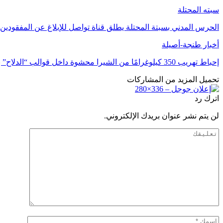
سبته المحتلة
الحرس المدني بسبتة المحتلة يطلق قناة تواصل للإبلاغ عن المفقودين
أخبار طنجة-أصيلة
إحباط تهريب 350 كيلوغرامًا من الشيرا محشوة داخل قوالب “الدلاح” بميناء طنجة
تحميل المزيد من المشاركات
اترك رد
لن يتم نشر عنوان بريدك الإلكتروني.