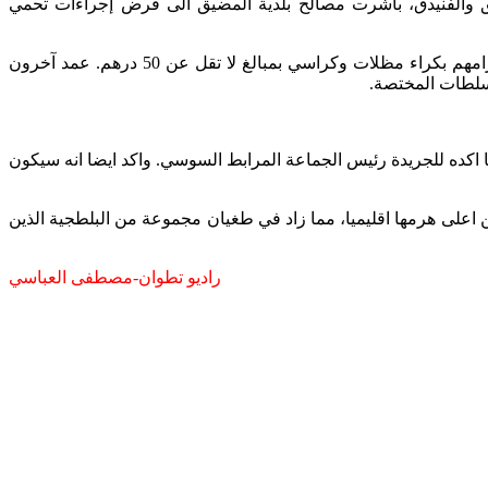
والفنيدق، باشرت مصالح بلدية المضيق الى فرض إجراءات تحمي
فبعد عمليات الترامي الواسعة على السواحل التطوانية، ونشر مئات من المظلات دون ترك مجال للمصطافين لوضع مظلاتهم، وبالتالي الزامهم بكراء مظلات وكراسي بمبالغ لا تقل عن 50 درهم. عمد آخرون
سلطات المختصة.
 اكده للجريدة رئيس الجماعة المرابط السوسي. واكد ايضا انه سيكون
على هرمها اقليميا، مما زاد في طغيان مجموعة من البلطجية الذين
راديو تطوان-مصطفى العباسي