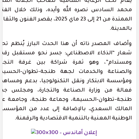
ُقام تحت الرعاية السامية لصاحب الجلالة الملك
حمد السادس نصره الله وأيده، وذلك خلال الفترة
الممتدة من 21 إلى 23 ماي 2025، بقصر الفنون والثقافة
المدينة.
أضاف المصدر ذاته أن هذا الحدث البارز يُنظم تحت
عار “الذكاء الاصطناعي: جسر نحو مستقبل رقمي
مستدام”، وهو ثمرة شراكة بين غرفة التجارة
الصناعة والخدمات لجهة طنجة-تطوان-الحسيمة
مؤسسة الابتكار ونقل التكنولوجيا، بدعم ومساهمة
عالة من وزارة الصناعة والتجارة، ومجلس جهة
نجة-تطوان-الحسيمة، وجماعة طنجة، وجامعة عبد
لمالك السعدي، بالإضافة إلى عدد من المؤسسات
لوطنية المعنية بالتنمية الاقتصادية والرقمنة.