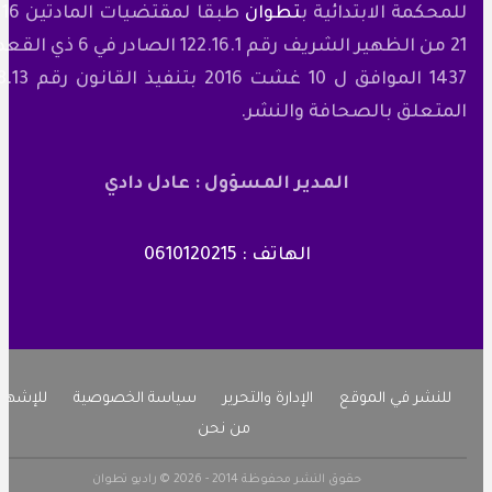
لمحكمة الابتدائية ب
تطوان
طبقا لمقتضيات المادتين 16 و
21 من الظهير الشريف رقم 122.16.1 الصادر في 6 ذي القعدة
1437 الموافق ل 10 غشت 2016 بتنفيذ القانون رقم 88.13
لمتعلق بالصحافة والنشر.
المدير المسؤول : عادل دادي
الهاتف : 0610120215
للنشر في الموقع
الإدارة والتحرير
سياسة الخصوصية
للإشهار
من نحن
حقوق النشر محفوظة 2014 - 2026 © راديو تطوان