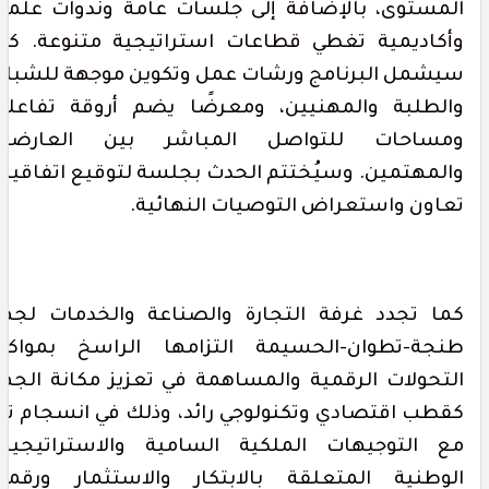
لمستوى، بالإضافة إلى جلسات عامة وندوات علمية
أكاديمية تغطي قطاعات استراتيجية متنوعة. كما
يشمل البرنامج ورشات عمل وتكوين موجهة للشباب
الطلبة والمهنيين، ومعرضًا يضم أروقة تفاعلية
مساحات للتواصل المباشر بين العارضين
المهتمين. وسيُختتم الحدث بجلسة لتوقيع اتفاقيات
عاون واستعراض التوصيات النهائية.
ما تجدد غرفة التجارة والصناعة والخدمات لجهة
نجة-تطوان-الحسيمة التزامها الراسخ بمواكبة
لتحولات الرقمية والمساهمة في تعزيز مكانة الجهة
قطب اقتصادي وتكنولوجي رائد، وذلك في انسجام تام
ع التوجيهات الملكية السامية والاستراتيجيات
لوطنية المتعلقة بالابتكار والاستثمار ورقمنة