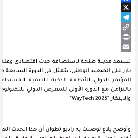
Faceboo
Telegra
Cop
Prin
Lin
Emai
ستعد مدينة طنجة لاستضافة حدث اقتصادي وعلمي
ارز على الصعيد الوطني، يتمثل في الدورة السابعة من
لمؤتمر الدولي للأنظمة الذكية للتنمية المستدامة،
التزامن مع الدورة الأولى للمعرض الدولي للتكنولوجيا
لابتكار “WayTech 2025”.
أوضح بلاغ توصلت به راديو تطوان أن هذا الحدث الهام