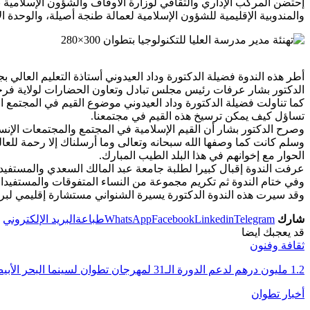
إحتضن المركب الإداري والثقافي لوزارة الأوقاف والشؤون الإسلامية بط
والمندوبية الإقليمية للشؤون الإسلامية لعمالة طنجة أصيلة، والوحدة الإ
أطر هذه الندوة فضيلة الدكتورة وداد العيدوني أستاذة التعليم العا
الدكتور بشار عرفات رئيس مجلس تبادل وتعاون الحضارات لولاية فرج
كما تناولت فضيلة الدكتورة وداد العيدوني موضوع القيم في المجتمع 
تساؤل كيف يمكن ترسيخ هذه القيم في مجتمعنا.
وصرح الدكتور بشار أن القيم الإسلامية في المجتمع والمجتمعات الإنسا
وسلم كانت كما وصفها الله سبحانه وتعالى وما أرسلناك إلا رحمة للع
الحوار مع إخوانهم في هذا البلد الطيب المبارك.
عرفت الندوة إقبال كبيرا لطلبة جامعة عبد المالك السعدي والمستفيد
وفي ختام الندوة ثم تكريم مجموعة من النساء المتفوقات والمستفيدا
وقد سيرت هذه الندوة الدكتورة يسيرة الشنواني مستشارة إقليمي لبرن
شارك
Telegram
Linkedin
Facebook
WhatsApp
طباعة
البريد الإلكتروني
قد يعجبك ايضا
ثقافة وفنون
1.2 مليون درهم لدعم الدورة الـ31 لمهرجان تطوان لسينما البحر الأبيض المتوسط
أخبار تطوان