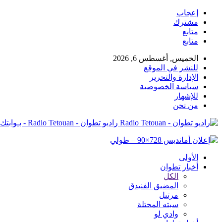
إعجاب
مشترك
متابع
متابع
الخميس, أغسطس 6, 2026
للنشر في الموقع
الإدارة والتحرير
سياسة الخصوصية
للإشهار
من نحن
راديو تطوان - Radio Tetouan - بـوابتك نـحو الخبر
الأولى
أخبار تطوان
الكل
المضيق الفنيدق
مرتيل
سبته المحتلة
وادي لو