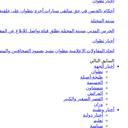
أخبار تطوان
أحكام بالحبس في حق سائقي سيارات أجرة بتطوان على خلفية أ
سبته المحتلة
الحرس المدني بسبتة المحتلة يطلق قناة تواصل للإبلاغ عن المف
أخبار تطوان
اتحاد المقاولات الإعلامية بتطوان يشيد بصمود الصحافيين وال
السابق
التالي
أخبار الجهة
تطوان
طنجة-أصيلة
الحسيمة
شفشاون
العرائش
القصر الصغير والكبير
وزان
أخبار وطنية
أخبار دولية
تعليم
سياسة