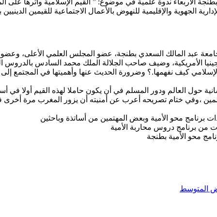
نجة الأربعاء ندوة علمية في موضوع: ” القيم الإسلامية وأثرها على الم
دارية الجهوية والإقليمية للنهوض بالأعمال الاجتماعية للقيمين الدينيين 
لي بجامعة عبد المالك السعدي بطنجة، عضو المجلس العلمي الأعلى، وع
ينيا الأمريكية، وضيف صاحب الجلالة الملك محمد السادس بالدروس ال
الإسلامي كيف نفهمها.؟ وضرورة الحديث عنها وأهميتها في المجتمع إلى
نية حول العالم ودور المسلم في أن يكون حاملا لهذه القيم أولا في أس
المين ،وفي ختام تصريحه أعرب عن أمنيته أن يزور المغرب مرة أخرى ف
ات برنامج محو الأمية وبعض المهتمين من أساتذة وباحثين
ت من برنامج دروس محاربة الأمية
امج محو الأمية بطنجة