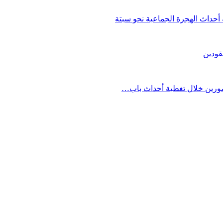
حداث الهجرة الجماعية نحو سبتة
قودين
مصورين خلال تغطية أحداث باب…