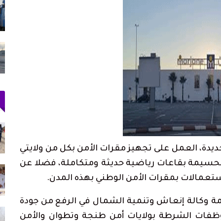
قناة
73 ألف مهاجر غادروا سبتة إلى المغرب وعدد
القتلى يرتفع لـ71
أغسطس 2, 2026
را محشوة
«تطوان ما فيها والو».. هل فعلاً لا تملك
المدينة شيئاً؟
أغسطس 1, 2026
دعم الدورة الـ31 لمهرجان
أحكام بالحبس في حق سائقي سيارات أجرة
بتطوان على خلفية أحداث…
أغسطس 5, 2026
جديدة، العمل على تجهيز مقرات الأمن بكل من ولايتي
لحسيمة بقاعات رياضية حديثة ومتكاملة، فضلا عن
 وسط
ارتفاع حصيلة ضحايا محاولة اقتحام سبتة إلى 20
جثة بمصلحة الطب…
تعمالات بمقرات الأمن الوطني بهذه المدن.
أغسطس 1, 2026
مة وكالة إنعاش وتنمية الشمال في الرفع من جودة
بعد ليلة في العراء.. آلاف المهاجرين يغادرون
ظفات الشرطة بولايات أمن طنجة وتطوان والأمن
سبتة عائدين إلى…