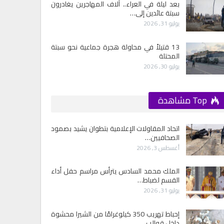
بعد ليلة في العراء.. آلاف المهاجرين يغادرون
سبتة عائدين إلى…
يوليو 31, 2026
13 قتيلاً في محاولة هجرة جماعية نحو سبتة
المحتلة
يوليو 30, 2026
Top مشاهدة
اتحاد المقاولات الإعلامية بتطوان يشيد بصمود
الصحافيين…
أغسطس 3, 2026
الملك محمد السادس يترأس مراسم حفل أداء
القسم لضباط…
يوليو 31, 2026
إحباط تهريب 350 كيلوغرامًا من الشيرا محشوة
داخل قوالب…