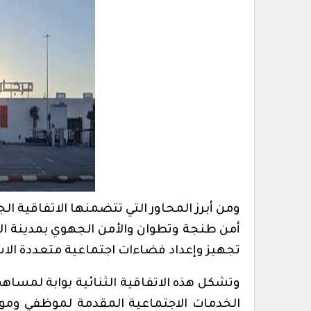
لمهاجرين يغادرون
الحرس المدني بسبتة المحتلة يطلق 
تواصل للإبلاغ عن…
أغسطس 5, 2026
 جماعية نحو سبتة
إحباط تهريب 350 كيلوغرامًا من الشي
داخل قوالب…
أغسطس 5, 2026
1.2 مليون درهم ل
تطوان لسينما البحر…
أغسطس 6, 2026
ومن أبرز المحاور التي تتضمنها الاتفاقية ال
أمن طنجة وتطوان والأمن الجهوي بمدينة ا
المغرب التطواني يدعو إلى جمعه العام
تحديات تنظيمية…
تجهيز وإعداد فضاءات اجتماعية متعددة الاس
أغسطس 7, 2026
وتشكل هذه الاتفاقية الثنائية بوابة لمساه
الخدمات الاجتماعية المقدمة لموظفي ومو