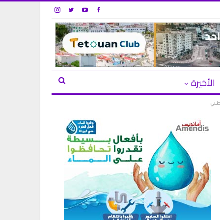
الأخيرة
طني