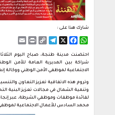
شارك هذا على :
Email
Print
Telegram
Copy
Facebook
WhatsApp
X
Link
ارتفاع حصيلة ضحايا محاولة اقتحام سبتة إلى 20
المغرب التطواني يدعو إلى جمعه العام
تحديات تنظيمية…
أغسطس 7, 2026
شراكة بين المديرية العامة للأمن ال
الاجتماعية لموظفي الأمن الوطني ووكالة إ
أس حفل الولاء
1.2 مليون درهم ل
تطوان لسينما البحر…
وتروم هذه الاتفاقية تعزيز التعاون والتنسي
أغسطس 6, 2026
وتنمية الشمال في مجالات تعزيز البنية الت
مراسم حفل أداء
أحكام بالحبس في حق سائقي سيارات 
لفائدة موظفات وموظفي الشرطة، عبر إنجا
بتطوان على خلفية أحداث…
أغسطس 5, 2026
محمد السادس للأعمال الاجتماعية لموظفي 