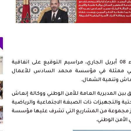
 وسط
ولاية أمن طنجة تنجح في توقيف فرنسي
مبحوث عنه دوليًا بتهمة…
احتضنت مدينة طنجة، صباح اليوم الثلاثاء 08 أبريل الجاري، مراسيم التوقيع على اتفاقية
أغسطس 4, 2026
وطني ممثلة في مؤسسة محمد السادس للأعمال
نعاش وتنمية الشمال.
دعم الدورة الـ31 لمهرجان
حكومة سبتة: بين 3 و5 آلاف مهاجر ما زالوا
داخل المدينة و862…
ق بين المديرية العامة للأمن الوطني ووكالة إنعاش
أغسطس 3, 2026
حتية والتجهيزات ذات الصبغة الاجتماعية والرياضية
أجرة
اتحاد المقاولات الإعلامية بتطوان يشيد بصمود
ز مجموعة من المشاريع التي تشرف عليها مؤسسة
الصحافيين…
أغسطس 3, 2026
الأمن الوطني.