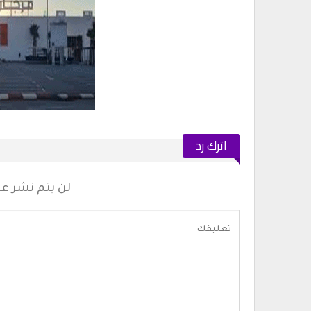
اترك رد
لن يتم نشر عنو