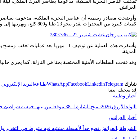
العرائش.
وأوضحت مصادر رسمية أن عناصر البحرية الملكية، مدعومة بعناصر 
كميات كبيرة من المخدرات تقدر بنحو 23 طنا و800 كلغ، وتهريبها إلى وجهات لم يتم تحديدها بعد.
وأسفرت هذه العملية عن توقيف 11 مهرب
المدينة.
وقد فتحت السلطات الأمنية المختصة بحثا في النازلة، كما يجري حالي
شارك
Telegram
Linkedin
Facebook
WhatsApp
طباعة
البريد الإلكتروني
قد يعجبك ايضا
أخبار وطنية
اللواء الأزرق 2026: منح الشارة لـ 38 موقعا من بينها خمسة شواطئ جديدة
أخبار العرائش
الشرطة بالعرائش تضع حداً لأنشطة مشتبه فيه متورط في التخدير وا