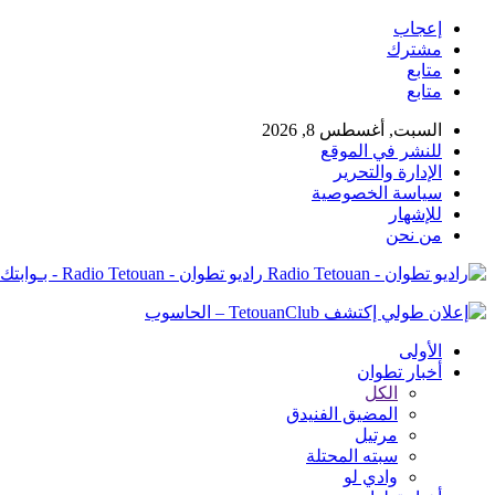
إعجاب
مشترك
متابع
متابع
السبت, أغسطس 8, 2026
للنشر في الموقع
الإدارة والتحرير
سياسة الخصوصية
للإشهار
من نحن
راديو تطوان - Radio Tetouan - بـوابتك نـحو الخبر
الأولى
أخبار تطوان
الكل
المضيق الفنيدق
مرتيل
سبته المحتلة
وادي لو