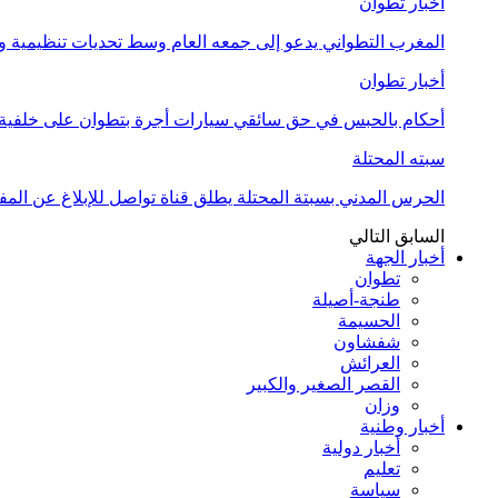
أخبار تطوان
المغرب التطواني يدعو إلى جمعه العام وسط تحديات تنظيمية
أخبار تطوان
أحكام بالحبس في حق سائقي سيارات أجرة بتطوان على خلفية أ
سبته المحتلة
الحرس المدني بسبتة المحتلة يطلق قناة تواصل للإبلاغ عن المف
السابق
التالي
أخبار الجهة
تطوان
طنجة-أصيلة
الحسيمة
شفشاون
العرائش
القصر الصغير والكبير
وزان
أخبار وطنية
أخبار دولية
تعليم
سياسة