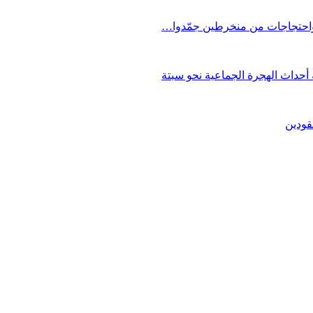
 واحتجاجات من منخرطين جمّدوا…
حداث الهجرة الجماعية نحو سبتة
قودين