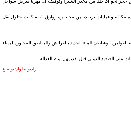
تمكنت عناصر البحرية الملكية، مدعومة بعناصر الدرك الملكي، ليلة أمس الجمعة، من إحباط محاولة تهريب كبيرة للمخدرات، مما أسفر عن حجز نحو 24 طنا من مخدر الشيرا وتوقيف 11 مهربا بعرض سواحل
ة مكثفة وعمليات ترصد، من محاصرة زوارق نفاثة كانت تحاول نقل
راب جماعة العوامرة، وشاطئ الماء الجديد بالعرائش والمناطق المجاورة لميناء
ت على الصعيد الدولي قبل تقديمهم أمام العدالة.
راديو تطوان-و م ع