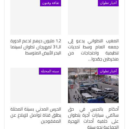
أخبار تطوان
ثقافة وفنون
المغرب التطواني يدعو إلى
1.2 مليون درهم لدعم الدورة
جمعه العام وسط تحديات
الـ31 لمهرجان تطوان لسينما
تنظيمية واحتجاجات من
البحر الأبيض المتوسط
منخرطين جمّدوا…
أخبار تطوان
سبته المحتلة
أحكام بالحبس في حق
الحرس المدني بسبتة المحتلة
سائقي سيارات أجرة بتطوان
يطلق قناة تواصل للإبلاغ عن
على خلفية أحداث الهجرة
المفقودين
الجماعية نحو سبتة