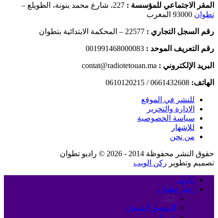
المقر الاجتماعي للمؤسسة :
227، شارع محمد بنونة، الطويلع –
تطوان
93000 المغرب
رقم السجل التجاري :
22577 – المحكمة الابتدائية بتطوان
رقم التعريف الموحد :
001991468000083
البريد الإلكتروني :
contat@radiotetouan.ma
الهاتف:
0661432608 / 0610120215
للنشر في الموقع
الإدارة والتحرير
سياسة الخصوصية
للإشهار
من نحن
حقوق النشر محفوظة 2014 - 2026 © راديو تطوان
تصميم وتطوير
ركن الويب
الأولى
أخبار تطوان
الكل
المضيق الفنيدق
مرتيل