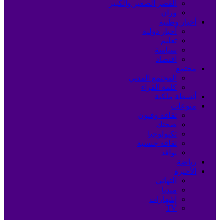
القصر الصغير والكبير
وزان
أخبار وطنية
أخبار دولية
تعليم
سياسة
اقتصاد
مجتمع
المجتمع المدني
كلمة القراء
أنشطة ملكية
منوعات
ثقافة وفنون
صحتك
تكنولوجيا
ثقافة جنسية
نوافذ
رياضة
الأخيرة
التهاني
ميديا
إشهارات
TV