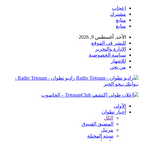
إعجاب
مشترك
متابع
متابع
الأحد, أغسطس 9, 2026
للنشر في الموقع
الإدارة والتحرير
سياسة الخصوصية
للإشهار
من نحن
راديو تطوان - Radio Tetouan -
بـوابتك نـحو الخبر
الأولى
أخبار تطوان
الكل
المضيق الفنيدق
مرتيل
سبته المحتلة