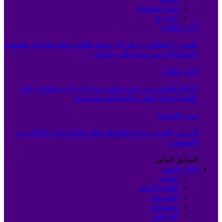
سبته المحتلة
وادي لو
أخبار تطوان
المغرب التطواني يدعو إلى جمعه العام وسط تحديات تنظيمية
واحتجاجات من منخرطين جمّدوا…
أخبار تطوان
أحكام بالحبس في حق سائقي سيارات أجرة بتطوان على
خلفية أحداث الهجرة الجماعية نحو سبتة
سبته المحتلة
الحرس المدني بسبتة المحتلة يطلق قناة تواصل للإبلاغ عن
المفقودين
السابق
التالي
أخبار الجهة
تطوان
طنجة-أصيلة
الحسيمة
شفشاون
العرائش