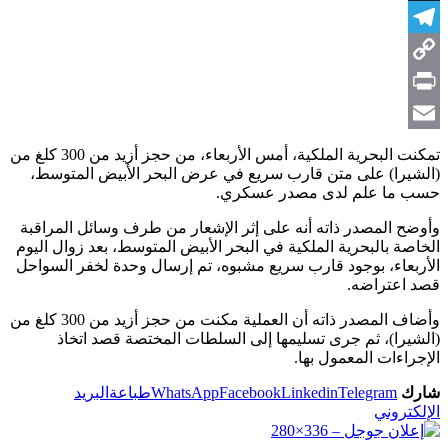
X
Telegram
Copy
Link
Print
Email
تمكنت البحرية الملكية، أمس الأربعاء، من حجز أزيد من 300 كلغ من
(الشيرا) على متن قارب سريع في عرض البحر الأبيض المتوسط،
حسب ما علم لدى مصدر عسكري.
وأوضح المصدر ذاته أنه على إثر الإشعار من طرف وسائل المراقبة
الخاصة بالبحرية الملكية في البحر الأبيض المتوسط، بعد زوال اليوم
الأربعاء، بوجود قارب سريع مشبوه، تم إرسال وحدة لخفر السواحل
قصد اعتراضه.
وأضاف المصدر ذاته أن العملية مكنت من حجز أزيد من 300 كلغ من
(الشيرا)، ثم جرى تسليمها إلى السلطات المختصة قصد اتخاذ
الإجراءات المعمول بها.
شارك
Telegram
Linkedin
Facebook
WhatsApp
طباعة
البريد
الإلكتروني