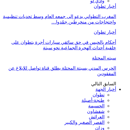
وادي لو
أخبار تطوان
المغرب التطواني يدعو إلى جمعه العام وسط تحديات تنظيمية
واحتجاجات من منخرطين جمّدوا…
أخبار تطوان
أحكام بالحبس في حق سائقي سيارات أجرة بتطوان على
خلفية أحداث الهجرة الجماعية نحو سبتة
سبته المحتلة
الحرس المدني بسبتة المحتلة يطلق قناة تواصل للإبلاغ عن
المفقودين
السابق
التالي
أخبار الجهة
تطوان
طنجة-أصيلة
الحسيمة
شفشاون
العرائش
القصر الصغير والكبير
وزان