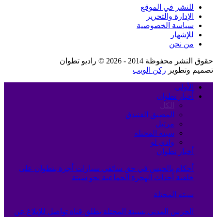
للنشر في الموقع
الإدارة والتحرير
سياسة الخصوصية
للإشهار
من نحن
حقوق النشر محفوظة 2014 - 2026 © راديو تطوان
تصميم وتطوير
ركن الويب
الأولى
أخبار تطوان
الكل
المضيق الفنيدق
مرتيل
سبته المحتلة
وادي لو
أخبار تطوان
أحكام بالحبس في حق سائقي سيارات أجرة بتطوان على
خلفية أحداث الهجرة الجماعية نحو سبتة
سبته المحتلة
الحرس المدني بسبتة المحتلة يطلق قناة تواصل للإبلاغ عن