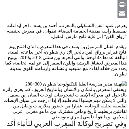
Copy
Link
Print
Email
يعرض عميد الفن التشكيلي بالمغرب، أحمد بن يسف، آخر إبداعاته
بمسقط رأسه بمدينة الحمامة البيضاء، تطوان، في معرض يحتضنه
“رواق الفن” إلى غاية فاتح مارس المقبل.
ويقدم الفنان المرموق بن يسف في هذا المعرض، الذي افتتح يوم
فاتح فبراير برواق الفن بالحي الإداري بتطوان، آخر إبداعاته الفنية،
البالغة عددها 43 لوحة، والتي أنجزها بين سنتي 2018 و2019، ويتيح
هذا المعرض لعشاق الريشة واللون السفر إلى عوالمه الخاصة، كما
يجدد من خلاله لقاءه مع متتبعيه وعشاقه وارتباطه القوي بمدينة
تطوان.
ويحتفي المعرض بالمكان والانسان وبالتاريخ العريق، كما يغري زائره
بالدخول في معركة الإنصات لشخوصات لوحات الفنان إبن يسف،
والتي لا يمكن فهم قيمتها التخاطبية إلا إذا أدرجت في سياق الإنصات
لفلسفة تحليله للوحاته، اعتبارا من حضور متلازمات وتقابل بين
ثقافتين يربطهما تاريخ وماض مشترك، بين ما هو مغربي- عربي-
إسلامي، وما هو أندلسي إيبيري متوسطي .
وفي تصريح لوكالة المغرب العربي للأنباء أكد