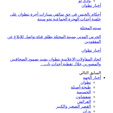
وادي لو
أخبار تطوان
أحكام بالحبس في حق سائقي سيارات أجرة بتطوان على
خلفية أحداث الهجرة الجماعية نحو سبتة
سبته المحتلة
الحرس المدني بسبتة المحتلة يطلق قناة تواصل للإبلاغ عن
المفقودين
أخبار تطوان
اتحاد المقاولات الإعلامية بتطوان يشيد بصمود الصحافيين
والمصورين خلال تغطية أحداث باب…
السابق
التالي
أخبار الجهة
تطوان
طنجة-أصيلة
الحسيمة
شفشاون
العرائش
القصر الصغير والكبير
وزان