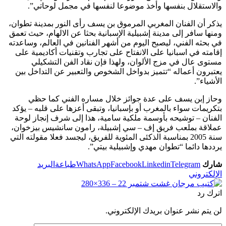
والاستقلال بنفسها وأخذ موضوعا لنفسها في مجمل لوحاتي”.
يذكر أن الفنان المغربي المرموق بن يسف رأى النور بمدينة تطوان،
ومنها سافر إلى مدينة إشبيلية الإسبانية بحثا عن الالهام، حيث تعمق
في بحثه الفني، ليصبح اليوم من أشهر الفنانين في العالم، وساعدته
إقامته في اسبانيا على الانفتاح على تجارب وتقنيات أكاديمية على
مستوى عال في مزج الألوان، ولهذا فإن نقاد الفن التشكيلي
يعتبرون أعماله “تتميز بدواخل الشخوص والتعبير عن التداخل بين
الأشياء”.
وحاز إبن يسف على عدة جوائز خلال مساره الفني كما حظي
بتكريمات سواء بالمغرب أو بإسبانيا، وتبقى أعزها على قلبه – يؤكد
الفنان – توشيحه بأوسمة ملكية سامية، هذا إلى شرف إنجاز لوحة
عملاقة بملعب فريق إف – سي إشبيلة، رامون سانشيس بيزخوان،
سنة 2005 بمناسبة الذكئى المئوية للفريق، ليجسد فعلا مقولته التي
يرددها دائما “تطوان مهدي وإشبيلية بيتي”.
شارك
Telegram
Linkedin
Facebook
WhatsApp
طباعة
البريد
الإلكتروني
اترك رد
لن يتم نشر عنوان بريدك الإلكتروني.