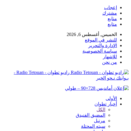
إعجاب
مشترك
متابع
متابع
الخميس, أغسطس 6, 2026
للنشر في الموقع
الإدارة والتحرير
سياسة الخصوصية
للإشهار
من نحن
راديو تطوان - Radio Tetouan -
بـوابتك نـحو الخبر
الأولى
أخبار تطوان
الكل
المضيق الفنيدق
مرتيل
سبته المحتلة