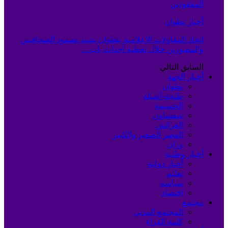
المفقودين
أخبار تطوان
اتحاد المقاولات الإعلامية بتطوان يشيد بصمود الصحافيين
والمصورين خلال تغطية أحداث باب…
السابق
التالي
أخبار الجهة
تطوان
طنجة-أصيلة
الحسيمة
شفشاون
العرائش
القصر الصغير والكبير
وزان
أخبار وطنية
أخبار دولية
تعليم
سياسة
اقتصاد
مجتمع
المجتمع المدني
كلمة القراء