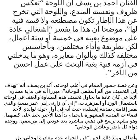
الفنان أحمد بن يسف أن اللوحة “تعكس
ظروف ونفسية المبدع، واللوحة التي تخرج
عن هذا الإطار تكون مصطنعة ولا قيمة فنية
لها”، موضحا أن هذا ما يفسر “اشتغالي عادة
على موضوع بعينه في خمسة أو ستة أعمال،
لكن بطريقة وأداء مختلفين، وبأحاسيس
مختلفة كذلك وبألوان مغايرة، وهو ما يدخلني
في أزمة فنية بغية البحث على عمل أحسن
من الآخر”.
وعن قصة حضور الحمام في أغلب لوحاته، أكد بن يسف، أنه “يهدف
إلى التخفيف من ألم المتلقي للوحاته”، مبرزا أنه في بداية مساره
الإبداعي كان عادة ما يحاول تخفيف هذه القساوة والعنف في لوحاته
باستعمال الورد أو المزهريات، “إلى أن زارني إبني عمر بمعية والدي
بمقر إقامتي بمدينة إشبيلية، حيث أنه في أول جولة لوالدي لأحد
فضاءات المدينة المشهورة بالحمام بدأ هذا الأخير يحط على كتفيهما،
وهو مشهد ترسخ في ذهني مباشرة بعد عودتي إلى مرسمي، ووجده
دواء كل ناضر وعاشق للوحاتي”.
وأضاف ومنذ ذلك الحين “قرر الحمام عدم مغادرة لوحاتي، بل