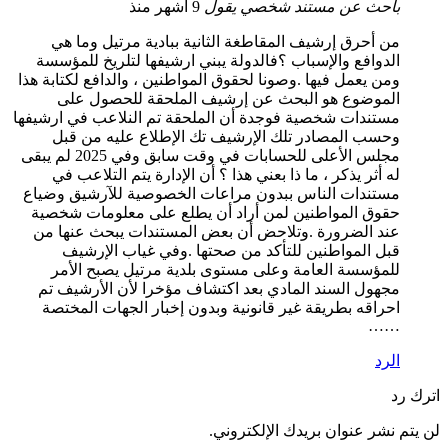
باحث عن مستند شخصي
يقول
9 أشهر منذ
من أحرق إرشيف المقاطغة الثانية ببادية مرتيل وما هي
الدوافع والإسباب ؟فالدولة يبني ارشيفها لتلريخ للمؤسسة
ومن يعمل فيها .وصونا لحقوق المواطنين ، والدافع لكتابة هذا
الموضوع هو البحث عن إرشيف الملحقة للحصول على
مستندات شخصية فوجدة أن الملحقة تم النلاعب في ارشيفها
وحسب المصادر تلك الإرشيف تك الإطلاع عليه من قبل
مجلس الأعلى للحسابات في وقت سابق وفي 2025 لم يبقى
له أثر يذكر ، ما ذا بعني هذا ؟ أن الإدارة يتم التلاعب في
مستندات الناس ببدون مراعات الخصوصية للآرشيق وضياع
حقوق المواطنين لمن أراد أن يطلع على معلومات شخصية
عند الضرورة .وتلاحض أن بعض المستندات يبحث عنها من
قبل المواطنين للتأكد من صحتها .وفي غياب الإرشيف
للمؤسسة العامة وعلى مستوى بلدية مرتيل يصبح الأمر
مجهول السند المادي بعد اكتشاف مؤخرا لأن الأرشيف تم
احراقه بطريقة غير قانونية وبدون إخبار الجهات المختصة
……
الرد
اترك رد
لن يتم نشر عنوان بريدك الإلكتروني.