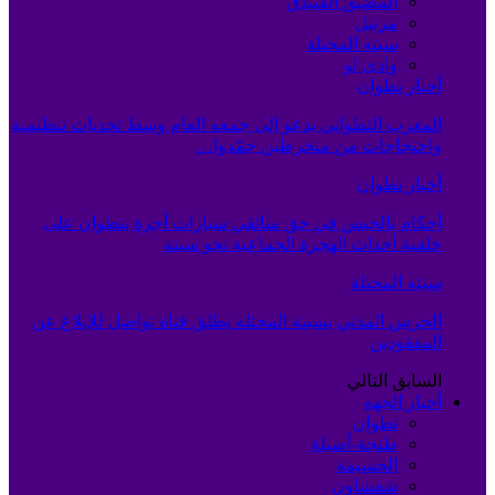
المضيق الفنيدق
مرتيل
سبته المحتلة
وادي لو
أخبار تطوان
المغرب التطواني يدعو إلى جمعه العام وسط تحديات تنظيمية
واحتجاجات من منخرطين جمّدوا…
أخبار تطوان
أحكام بالحبس في حق سائقي سيارات أجرة بتطوان على
خلفية أحداث الهجرة الجماعية نحو سبتة
سبته المحتلة
الحرس المدني بسبتة المحتلة يطلق قناة تواصل للإبلاغ عن
المفقودين
السابق
التالي
أخبار الجهة
تطوان
طنجة-أصيلة
الحسيمة
شفشاون