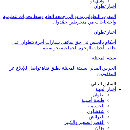
وادي لو
أخبار تطوان
المغرب التطواني يدعو إلى جمعه العام وسط تحديات تنظيمية
واحتجاجات من منخرطين جمّدوا…
أخبار تطوان
أحكام بالحبس في حق سائقي سيارات أجرة بتطوان على
خلفية أحداث الهجرة الجماعية نحو سبتة
سبته المحتلة
الحرس المدني بسبتة المحتلة يطلق قناة تواصل للإبلاغ عن
المفقودين
السابق
التالي
أخبار الجهة
تطوان
طنجة-أصيلة
الحسيمة
شفشاون
العرائش
القصر الصغير والكبير
وزان