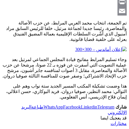
Copy
Link
Print
Email
تم الجمعة، انتخاب محمد العربي المرابط، عن حزب الأصالة
والمعاصرة، رئيسا جديدا لجماعة مرتيل، خلفا للرئيس السابق مراد
أمنيول الذي أشّرت السلطات الإقليمية بعمالة المضيق الفنيدق
بعزله على خلفية قضايا قانونية.
وجاء تسليم المرابط مفاتيح قيادة المجلس الجماعي لمرتيل بعد
عملية التصويت التي أسفرت عن فوزه بـ 22 صوتا، مرشحا عن حزب
الأصالة والمعاصرة، مقابل 3 أصوات لمنافسه جابر أشبون، مرشح
حزب الإتحاد الاشتراكي؛ وصفر صوت للمنافسة الثالثة صوفيا دروان.
هذا وضمت تشكيلة المكتب المسير الجديد ستة نواب وهم على
التوالي: محمد النظير، صوفيا دروان، فريد البوكاري، حسن اعلالي،
إيمان فلاح الإدريسي، أنس الفغلومي.
شارك
Telegram
Linkedin
Facebook
WhatsApp
طباعة
البريد
الإلكتروني
قد يعجبك ايضا
مختارات