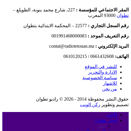
المقر الاجتماعي للمؤسسة :
227، شارع محمد بنونة، الطويلع –
تطوان
93000 المغرب
رقم السجل التجاري :
22577 – المحكمة الابتدائية بتطوان
رقم التعريف الموحد :
001991468000083
البريد الإلكتروني :
contat@radiotetouan.ma
الهاتف:
0661432608 / 0610120215
للنشر في الموقع
الإدارة والتحرير
سياسة الخصوصية
للإشهار
من نحن
حقوق النشر محفوظة 2014 - 2026 © راديو تطوان
تصميم وتطوير
ركن الويب
الأولى
أخبار تطوان
الكل