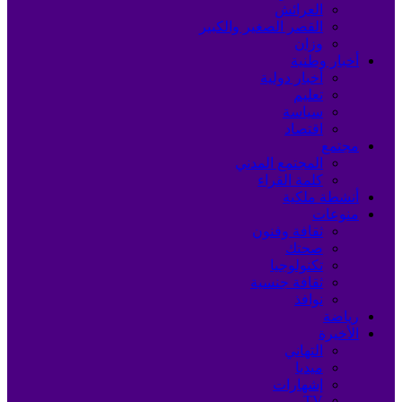
العرائش
القصر الصغير والكبير
وزان
أخبار وطنية
أخبار دولية
تعليم
سياسة
اقتصاد
مجتمع
المجتمع المدني
كلمة القراء
أنشطة ملكية
منوعات
ثقافة وفنون
صحتك
تكنولوجيا
ثقافة جنسية
نوافذ
رياضة
الأخيرة
التهاني
ميديا
إشهارات
TV