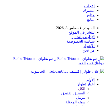
إعجاب
مشترك
متابع
متابع
السبت, أغسطس 8, 2026
للنشر في الموقع
الإدارة والتحرير
سياسة الخصوصية
للإشهار
من نحن
راديو تطوان - Radio Tetouan -
بـوابتك نـحو الخبر
الأولى
أخبار تطوان
الكل
المضيق الفنيدق
مرتيل
سبته المحتلة