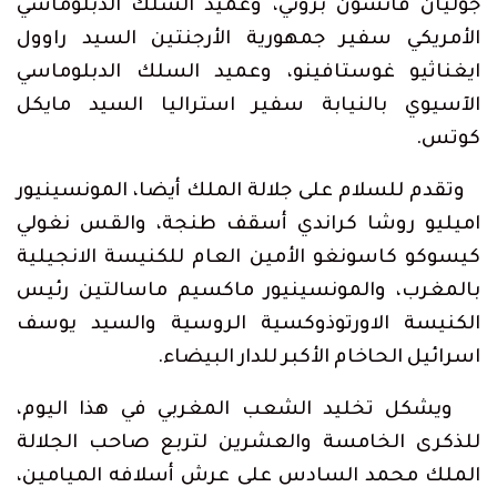
جوليان فانسون بروني، وعميد السلك الدبلوماسي
الأمريكي سفير جمهورية الأرجنتين السيد راوول
ايغناثيو غوستافينو، وعميد السلك الدبلوماسي
الآسيوي بالنيابة سفير استراليا السيد مايكل
كوتس.
وتقدم للسلام على جلالة الملك أيضا، المونسينيور
اميليو روشا كراندي أسقف طنجة، والقس نغولي
كيسوكو كاسونغو الأمين العام للكنيسة الانجيلية
بالمغرب، والمونسينيور ماكسيم ماسالتين رئيس
الكنيسة الاورتوذوكسية الروسية والسيد يوسف
اسرائيل الحاخام الأكبر للدار البيضاء.
ويشكل تخليد الشعب المغربي في هذا اليوم،
للذكرى الخامسة والعشرين لتربع صاحب الجلالة
الملك محمد السادس على عرش أسلافه الميامين،