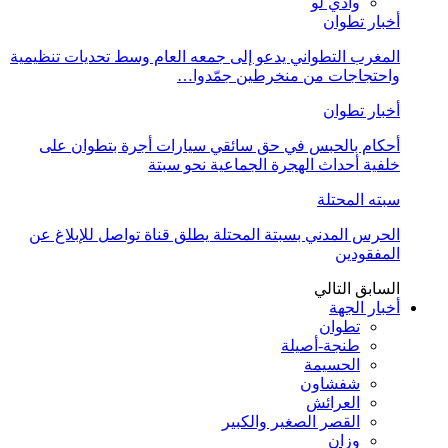
وادي لو
أخبار تطوان
المغرب التطواني يدعو إلى جمعه العام وسط تحديات تنظيمية
واحتجاجات من منخرطين جمّدوا…
أخبار تطوان
أحكام بالحبس في حق سائقي سيارات أجرة بتطوان على
خلفية أحداث الهجرة الجماعية نحو سبتة
سبته المحتلة
الحرس المدني بسبتة المحتلة يطلق قناة تواصل للإبلاغ عن
المفقودين
السابق
التالي
أخبار الجهة
تطوان
طنجة-أصيلة
الحسيمة
شفشاون
العرائش
القصر الصغير والكبير
وزان