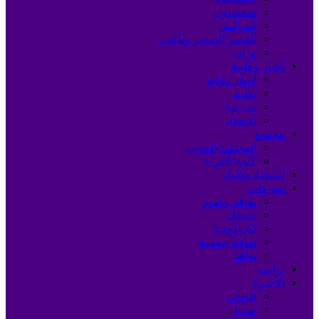
شفشاون
العرائش
القصر الصغير والكبير
وزان
أخبار وطنية
أخبار دولية
تعليم
سياسة
اقتصاد
مجتمع
المجتمع المدني
كلمة القراء
أنشطة ملكية
منوعات
ثقافة وفنون
صحتك
تكنولوجيا
ثقافة جنسية
نوافذ
رياضة
الأخيرة
التهاني
ميديا