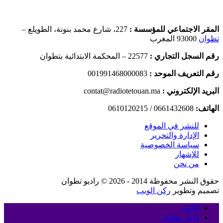
المقر الاجتماعي للمؤسسة :
227، شارع محمد بنونة، الطويلع –
تطوان
93000 المغرب
رقم السجل التجاري :
22577 – المحكمة الابتدائية بتطوان
رقم التعريف الموحد :
001991468000083
البريد الإلكتروني :
contat@radiotetouan.ma
الهاتف:
0661432608 / 0610120215
للنشر في الموقع
الإدارة والتحرير
سياسة الخصوصية
للإشهار
من نحن
حقوق النشر محفوظة 2014 - 2026 © راديو تطوان
تصميم وتطوير
ركن الويب
الأولى
أخبار تطوان