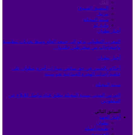
الكل
المضيق الفنيدق
مرتيل
سبته المحتلة
وادي لو
أخبار تطوان
المغرب التطواني يدعو إلى جمعه العام وسط تحديات تنظيمية
واحتجاجات من منخرطين جمّدوا…
أخبار تطوان
أحكام بالحبس في حق سائقي سيارات أجرة بتطوان على
خلفية أحداث الهجرة الجماعية نحو سبتة
سبته المحتلة
الحرس المدني بسبتة المحتلة يطلق قناة تواصل للإبلاغ عن
المفقودين
السابق
التالي
أخبار الجهة
تطوان
طنجة-أصيلة
الحسيمة