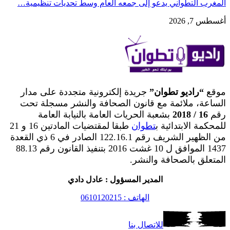
المغرب التطواني يدعو إلى جمعه العام وسط تحديات تنظيمية…
أغسطس 7, 2026
موقع
“راديو تطوان”
جريدة إلكترونية متجددة على مدار
الساعة، ملائمة مع قانون الصحافة والنشر مسجلة تحت
رقم
16 / 2018
بشعبة الحريات العامة بالنيابة العامة
للمحكمة الابتدائية ب
تطوان
طبقا لمقتضيات المادتين 16 و 21
من الظهير الشريف رقم 122.16.1 الصادر في 6 ذي القعدة
1437 الموافق ل 10 غشت 2016 بتنفيذ القانون رقم 88.13
المتعلق بالصحافة والنشر.
المدير المسؤول : عادل دادي
الهاتف : 0610120215
للاتصال بنا