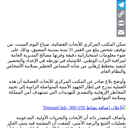
X
Telegram
Copy
Link
Print
Email
تمكن المكتب المركزي للأبحاث القضائية، صباح اليوم السبت، من
توقيف شخص يبلغ من العمر 31 سنة بمدينة المضيق، وذلك على
ضوء معلومات استخباراتية دقيقة وفرتها مصالح المديرية العامة
لمراقبة التراب الوطني، للاشتباه في تورطه في الإعداد والتحضير
لتنفيذ مخطط إرهابي من شأنه المساس الخطير بسلامة الأشخاص
والنظام العام.
وأوضح بلاغ صادر عن المكتب المركزي للأبحاث القضائية أن هذه
العملية تندرج في إطار الجهود الأمنية المتواصلة الرامية إلى تحييد
المخاطر الإرهابية والتصدي للتهديدات التي تستهدف أمن المملكة
وسلامة المواطنين.
وأضاف المصدر ذاته أن الأبحاث والتحريات الأولية، المدعومة
بعمليات التتبع والرصد الأمني، كشفت أن المشتبه فيه يتبنى الفكر