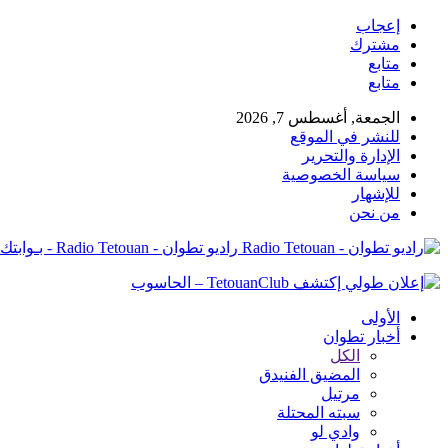
إعجاب
مشترك
متابع
متابع
الجمعة, أغسطس 7, 2026
للنشر في الموقع
الإدارة والتحرير
سياسة الخصوصية
للإشهار
من نحن
راديو تطوان - Radio Tetouan - بـوابتك نـحو الخبر
الأولى
أخبار تطوان
الكل
المضيق الفنيدق
مرتيل
سبته المحتلة
وادي لو