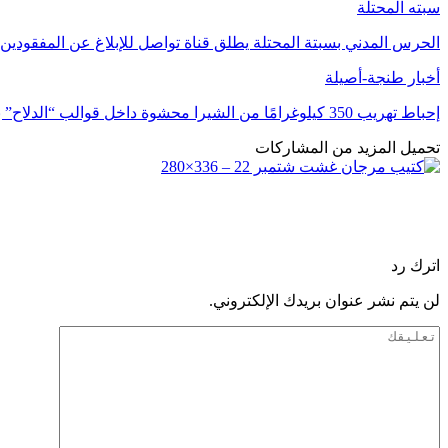
سبته المحتلة
الحرس المدني بسبتة المحتلة يطلق قناة تواصل للإبلاغ عن المفقودين
أخبار طنجة-أصيلة
إحباط تهريب 350 كيلوغرامًا من الشيرا محشوة داخل قوالب “الدلاح” بميناء طنجة
تحميل المزيد من المشاركات
اترك رد
لن يتم نشر عنوان بريدك الإلكتروني.