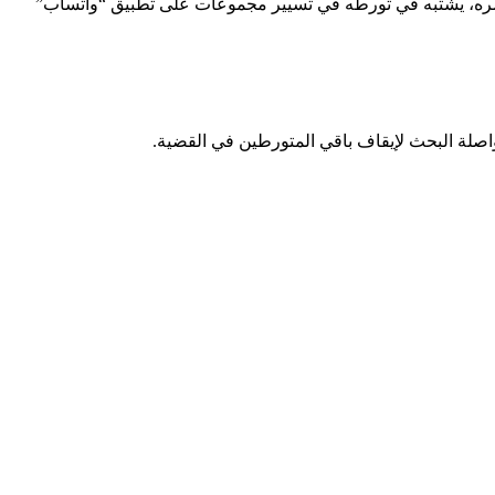
ن عمره، يشتبه في تورطه في تسيير مجموعات على تطبيق “واتساب”
واصلة البحث لإيقاف باقي المتورطين في القضية.