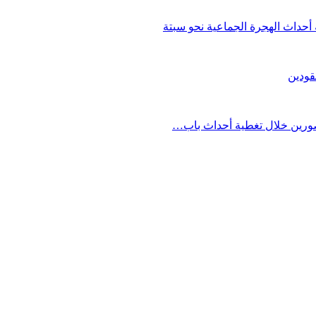
حداث الهجرة الجماعية نحو سبتة
قودين
مصورين خلال تغطية أحداث باب…