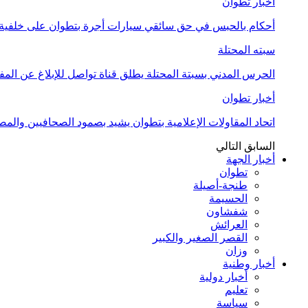
أخبار تطوان
أحكام بالحبس في حق سائقي سيارات أجرة بتطوان على خلفية أ
سبته المحتلة
الحرس المدني بسبتة المحتلة يطلق قناة تواصل للإبلاغ عن المف
أخبار تطوان
اتحاد المقاولات الإعلامية بتطوان يشيد بصمود الصحافيين وال
السابق
التالي
أخبار الجهة
تطوان
طنجة-أصيلة
الحسيمة
شفشاون
العرائش
القصر الصغير والكبير
وزان
أخبار وطنية
أخبار دولية
تعليم
سياسة