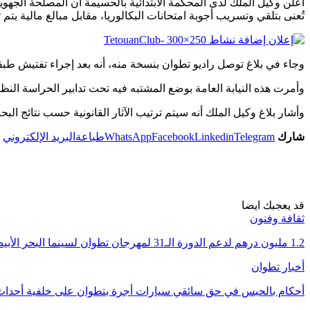
أعلن وكيل الملك لدى المحكمة الابتدائية بالحسيمة أن المصلحة الج
تُعنى بتلقي وتسريب أجوبة امتحانات البكالوريا، مقابل مبالغ مالية يتم تحو
وجاء في بلاغ توصل راديو تطوان بنسخة منه، أنه بعد إجراء تفتيش طب
وأمرت هذه النيابة العامة بوضع المشتبه فيه تحت تدابير الحراسة ال
وأشار بلاغ وكيل الملك أنه سيتم ترتيب الآثار القانونية حسب نتائج الب
شارك
Telegram
Linkedin
Facebook
WhatsApp
طباعة
البريد الإلكتروني
قد يعجبك ايضا
ثقافة وفنون
1.2 مليون درهم لدعم الدورة الـ31 لمهرجان تطوان لسينما البحر الأبيض المتوسط
أخبار تطوان
أحكام بالحبس في حق سائقي سيارات أجرة بتطوان على خلفية أحداث 