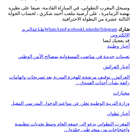
وسيحل المغرب التطواني، في المباراة القادمة، ضيفا على نظيره
نهضة الزمامرة ، على أرضية ملعب أحمد شكري ، لحساب الجولة
الثالثة عشرة من البطولة الاحترافية.
شارك
Telegram
Linkedin
Facebook
WhatsApp
طباعة
البريد
الإلكتروني
قد يعجبك ايضا
أخبار وطنية
تعيينات جديدة في مناصب المسؤولية بمصالح الأمن الوطني
أخبار العرائش
العرائش.. توقيف مرشحة للهجرة السرية بعد تصريحات واتهامات
زائفة بشأن أحداث الفنيدق…
مختارات
وزارة التربية الوطنية تعلن عن مواعيد الدخول المدرسي المقبل
أخبار تطوان
المغرب التطواني يدعو إلى جمعه العام وسط تحديات تنظيمية
واحتجاجات من منخرطين جمّدوا…