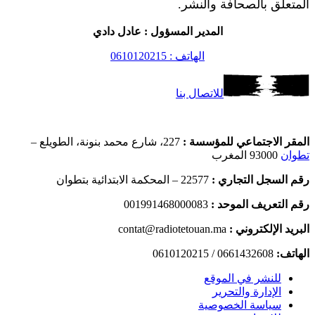
المتعلق بالصحافة والنشر.
المدير المسؤول : عادل دادي
الهاتف : 0610120215
للاتصال بنا
المقر الاجتماعي للمؤسسة :
227، شارع محمد بنونة، الطويلع –
تطوان
93000 المغرب
رقم السجل التجاري :
22577 – المحكمة الابتدائية بتطوان
رقم التعريف الموحد :
001991468000083
البريد الإلكتروني :
contat@radiotetouan.ma
الهاتف:
0661432608 / 0610120215
للنشر في الموقع
الإدارة والتحرير
سياسة الخصوصية