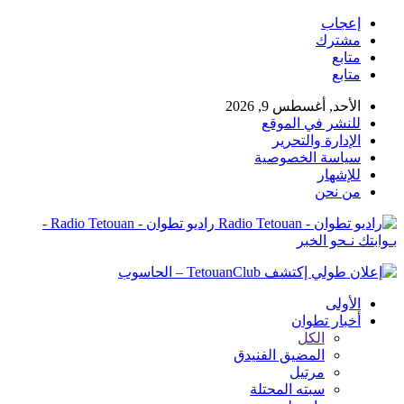
إعجاب
مشترك
متابع
متابع
الأحد, أغسطس 9, 2026
للنشر في الموقع
الإدارة والتحرير
سياسة الخصوصية
للإشهار
من نحن
راديو تطوان - Radio Tetouan -
بـوابتك نـحو الخبر
الأولى
أخبار تطوان
الكل
المضيق الفنيدق
مرتيل
سبته المحتلة