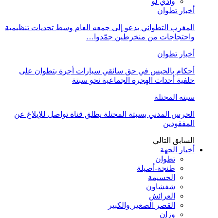
وادي لو
أخبار تطوان
المغرب التطواني يدعو إلى جمعه العام وسط تحديات تنظيمية
واحتجاجات من منخرطين جمّدوا…
أخبار تطوان
أحكام بالحبس في حق سائقي سيارات أجرة بتطوان على
خلفية أحداث الهجرة الجماعية نحو سبتة
سبته المحتلة
الحرس المدني بسبتة المحتلة يطلق قناة تواصل للإبلاغ عن
المفقودين
السابق
التالي
أخبار الجهة
تطوان
طنجة-أصيلة
الحسيمة
شفشاون
العرائش
القصر الصغير والكبير
وزان