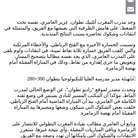
Link
Print
Email
وجد مدرب المغرب أتلتيك تطوان، عزيز العامري، نفسه تحت
الضغط، على هامش الظرفية التي يعيشها مع الفريق، والمتمثلة في
انتقادات وشكوك تحاصره بسبب النتائج المتذبدبة.
وتسببت الخسارة الأخيرة مع الفتح الرباطي، والأخطاء المرتكبة
والتي كلفت الفريق خسارة ثلاثة نقاط ثمينة، في انتقادات ولوم يلقى
على المدرب العامري، الذي يجد نفسه مطالبا بتصحيح المسار،
وتعويض ما جرى إهداره من نقاط، وذلك في المباراة المقبلة أمام
نهضة الزمامرة.
وتحدث مصدر لموقع “راديو تطوان”، عن الوضع الحالي لمدرب
الماط، مؤكدا أن المكتب المسير للنادي يستمر في وضع ثقته
الكاملة في العامري، بيد أن المباراة الماضية أمام الفتح الرباطي،
خلفت بعض الشكوك التي سيكون وضعها ومصيرها بيد المباراة
المقبلة أمام نهضة الزمامرة.
وتابع أن العامري مطالب بقيادة المغرب التطواني للانتصار على
الزمامرة وباقي المباريات المقبلة ،وأي نتيجة غيرها، ستعزز
الانتقادات والشكوك التي بإمكانها أن تهدد وضعه مع الفريق.