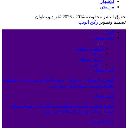
للإشهار
من نحن
حقوق النشر محفوظة 2014 - 2026 © راديو تطوان
تصميم وتطوير
ركن الويب
الأولى
أخبار تطوان
الكل
المضيق الفنيدق
مرتيل
سبته المحتلة
وادي لو
أخبار تطوان
المغرب التطواني يدعو إلى جمعه العام وسط تحديات تنظيمية
واحتجاجات من منخرطين جمّدوا…
أخبار تطوان
أحكام بالحبس في حق سائقي سيارات أجرة بتطوان على
خلفية أحداث الهجرة الجماعية نحو سبتة
سبته المحتلة