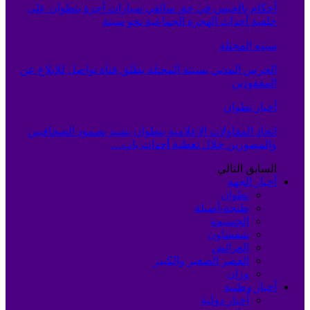
أحكام بالحبس في حق سائقي سيارات أجرة بتطوان على
خلفية أحداث الهجرة الجماعية نحو سبتة
سبته المحتلة
الحرس المدني بسبتة المحتلة يطلق قناة تواصل للإبلاغ عن
المفقودين
أخبار تطوان
اتحاد المقاولات الإعلامية بتطوان يشيد بصمود الصحافيين
والمصورين خلال تغطية أحداث باب…
السابق
التالي
أخبار الجهة
تطوان
طنجة-أصيلة
الحسيمة
شفشاون
العرائش
القصر الصغير والكبير
وزان
أخبار وطنية
أخبار دولية