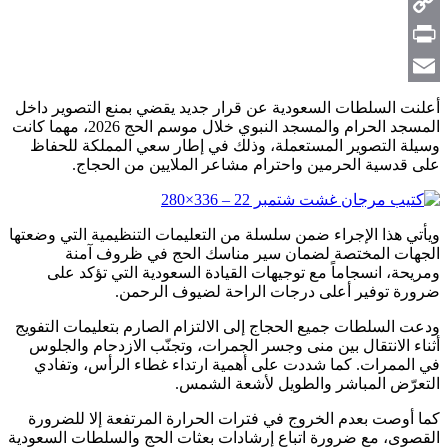
Telegram
Copy
Link
Print
Email
أعلنت السلطات السعودية عن قرار جديد يقضي بمنع التصوير داخل
المسجد الحرام والمسجد النبوي خلال موسم الحج 2026، مهما كانت
وسيلة التصوير المستعملة، وذلك في إطار سعي المملكة للحفاظ
على قدسية الحرمين واحترام مشاعر الملايين من الحجاج.
ويأتي هذا الإجراء ضمن سلسلة من التعليمات التنظيمية التي وضعتها
الجهات المختصة لضمان سير مناسك الحج في ظروف آمنة
ومريحة، انسجاماً مع توجيهات القيادة السعودية التي تؤكد على
ضرورة توفير أعلى درجات الراحة لضيوف الرحمن.
ودعت السلطات جميع الحجاج إلى الالتزام الصارم بتعليمات التفويج
أثناء الانتقال بين منى وجسر الجمرات، وتجنّب الازدحام والجلوس
في الممرات. كما شددت على أهمية ارتداء غطاء الرأس، وتفادي
التعرّض المباشر والطويل لأشعة الشمس.
كما أوصت بعدم الخروج في فترات الحرارة المرتفعة إلا للضرورة
القصوى، مع ضرورة اتباع إرشادات بعثات الحج والسلطات السعودية