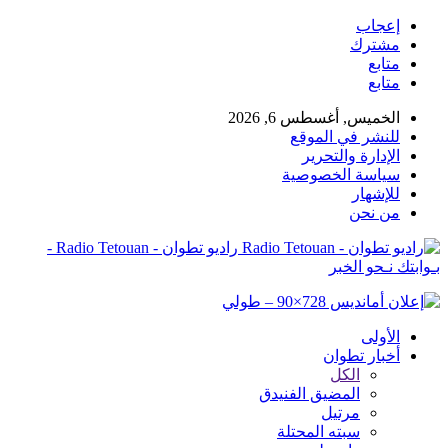
إعجاب
مشترك
متابع
متابع
الخميس, أغسطس 6, 2026
للنشر في الموقع
الإدارة والتحرير
سياسة الخصوصية
للإشهار
من نحن
راديو تطوان - Radio Tetouan -
بـوابتك نـحو الخبر
الأولى
أخبار تطوان
الكل
المضيق الفنيدق
مرتيل
سبته المحتلة