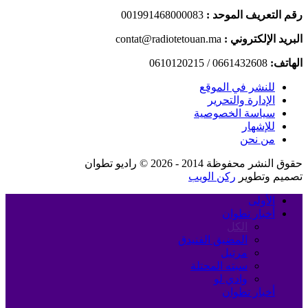
رقم التعريف الموحد :
001991468000083
البريد الإلكتروني :
contat@radiotetouan.ma
الهاتف:
0661432608 / 0610120215
للنشر في الموقع
الإدارة والتحرير
سياسة الخصوصية
للإشهار
من نحن
حقوق النشر محفوظة 2014 - 2026 © راديو تطوان
تصميم وتطوير
ركن الويب
الأولى
أخبار تطوان
الكل
المضيق الفنيدق
مرتيل
سبته المحتلة
وادي لو
أخبار تطوان