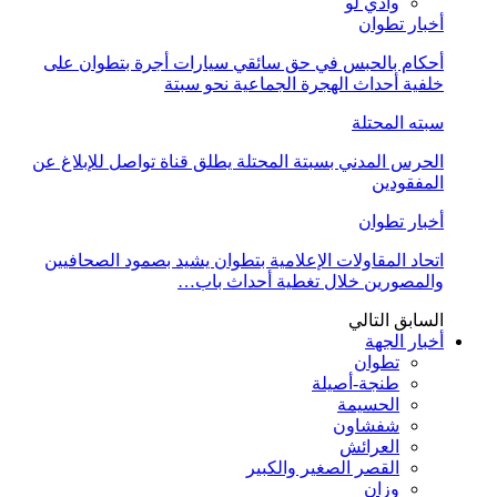
وادي لو
أخبار تطوان
أحكام بالحبس في حق سائقي سيارات أجرة بتطوان على
خلفية أحداث الهجرة الجماعية نحو سبتة
سبته المحتلة
الحرس المدني بسبتة المحتلة يطلق قناة تواصل للإبلاغ عن
المفقودين
أخبار تطوان
اتحاد المقاولات الإعلامية بتطوان يشيد بصمود الصحافيين
والمصورين خلال تغطية أحداث باب…
السابق
التالي
أخبار الجهة
تطوان
طنجة-أصيلة
الحسيمة
شفشاون
العرائش
القصر الصغير والكبير
وزان