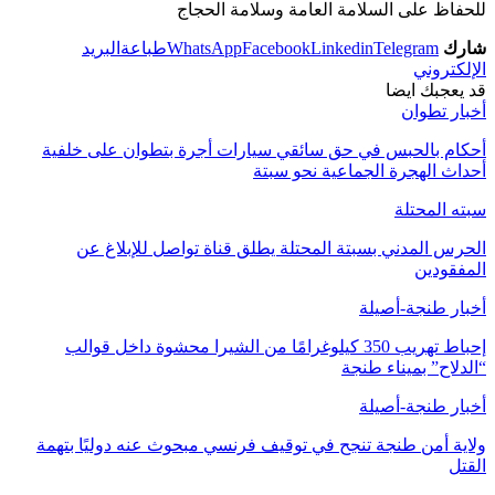
للحفاظ على السلامة العامة وسلامة الحجاج
شارك
Telegram
Linkedin
Facebook
WhatsApp
طباعة
البريد
الإلكتروني
قد يعجبك ايضا
أخبار تطوان
أحكام بالحبس في حق سائقي سيارات أجرة بتطوان على خلفية
أحداث الهجرة الجماعية نحو سبتة
سبته المحتلة
الحرس المدني بسبتة المحتلة يطلق قناة تواصل للإبلاغ عن
المفقودين
أخبار طنجة-أصيلة
إحباط تهريب 350 كيلوغرامًا من الشيرا محشوة داخل قوالب
“الدلاح” بميناء طنجة
أخبار طنجة-أصيلة
ولاية أمن طنجة تنجح في توقيف فرنسي مبحوث عنه دوليًا بتهمة
القتل