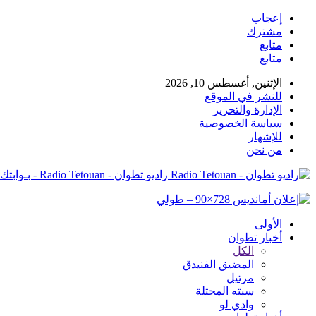
إعجاب
مشترك
متابع
متابع
الإثنين, أغسطس 10, 2026
للنشر في الموقع
الإدارة والتحرير
سياسة الخصوصية
للإشهار
من نحن
راديو تطوان - Radio Tetouan - بـوابتك نـحو الخبر
الأولى
أخبار تطوان
الكل
المضيق الفنيدق
مرتيل
سبته المحتلة
وادي لو