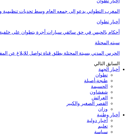
أخبار تطوان
المغرب التطواني يدعو إلى جمعه العام وسط تحديات تنظيمية
أخبار تطوان
أحكام بالحبس في حق سائقي سيارات أجرة بتطوان على خلفية أ
سبته المحتلة
الحرس المدني بسبتة المحتلة يطلق قناة تواصل للإبلاغ عن المف
السابق
التالي
أخبار الجهة
تطوان
طنجة-أصيلة
الحسيمة
شفشاون
العرائش
القصر الصغير والكبير
وزان
أخبار وطنية
أخبار دولية
تعليم
سياسة