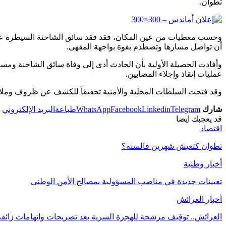
تطوان.
وحسب معطيات من عين المكان، فقد فقد سائق الشاحنة السيطرة على
أن تواصل مسارها وتصطدم بقوة بواجهة المقهى.
وأفادت الحصيلة الأولية بأن الحادث أدى إلى وفاة سائق الشاحنة ومس
عمليات إنقاذ وإجلاء المصابين.
وقد فتحت السلطات المحلية والأمنية تحقيقاً للكشف عن ظروف وملا
شارك
Telegram
Linkedin
Facebook
WhatsApp
طباعة
البريد الإلكتروني
قد يعجبك ايضا
اقتصاد
تطوان كتعيش شهرين فالسنة؟
أخبار وطنية
تعيينات جديدة في مناصب المسؤولية بمصالح الأمن الوطني
أخبار العرائش
العرائش.. توقيف مرشحة للهجرة السرية بعد تصريحات واتهامات زائف