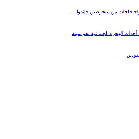
 واحتجاجات من منخرطين جمّدوا…
حداث الهجرة الجماعية نحو سبتة
قودين