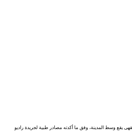
شخاص واصابة 8 آخرين، وذلك بعد اصطدام شاحنة بواجهة مقهى يقع وسط المدينة، وفق ما أكدته مصادر طبية لجريدة راديو